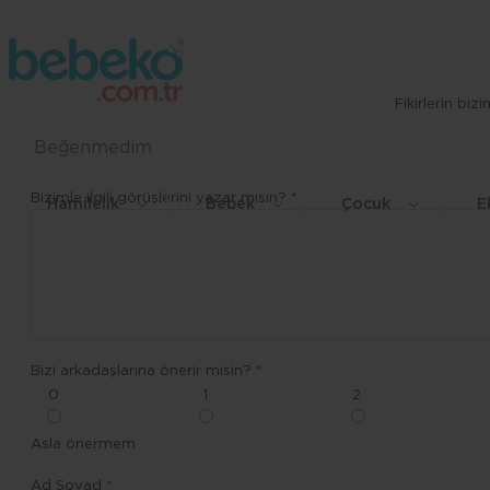
Fikirlerin bi
Beğenmedim
Bizimle ilgili görüşlerini yazar mısın? *
Hamilelik
Bebek
Çocuk
E
Bizi arkadaşlarına önerir misin? *
0
1
2
Asla önermem
Ad Soyad *