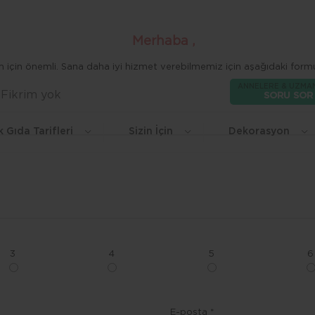
Merhaba ,
zim için önemli. Sana daha iyi hizmet verebilmemiz için aşağıdaki formu
ANNELERE & UZMA
Fikrim yok
Beğen
SORU SOR
k Gıda Tarifleri
Sizin İçin
Dekorasyon
3
4
5
6
E-posta *