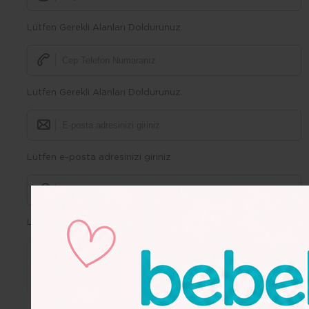
Lütfen Gerekli Alanları Doldurunuz.
Lütfen Gerekli Alanları Doldurunuz.
Lütfen e-posta adresinizi giriniz
Lütfen Gerekli Alanları Doldurunuz.