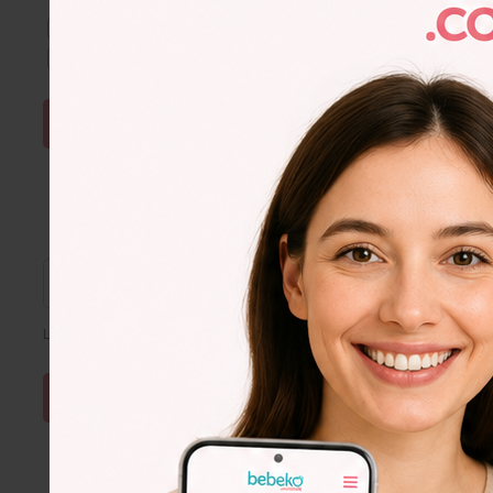
Kullanım Şartları & Gizlilik
okudum. Onaylıyorum.
E-Bülten aboneliğini onaylıyorum.
ŞİFRE SIFIRLA
Lütfen e-posta adresinizi giriniz
Lorem
Ipsum