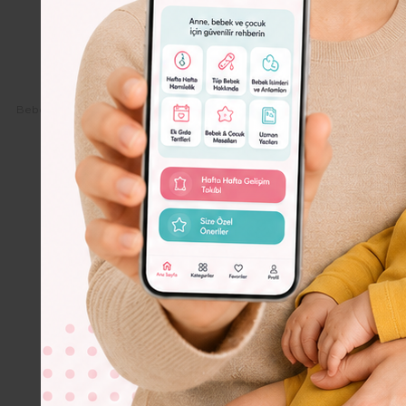
Dolor
Lorem
Ipsum
Dolor
Bebeko.com.tr
Bebek
Bebeklerde Aşı ve Aşı Takvimi
Bebeklerd