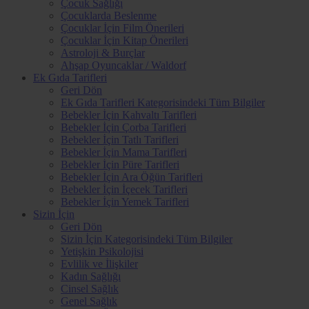
Çocuk Sağlığı
Çocuklarda Beslenme
Çocuklar İçin Film Önerileri
Çocuklar İçin Kitap Önerileri
Astroloji & Burçlar
Ahşap Oyuncaklar / Waldorf
Ek Gıda Tarifleri
Geri Dön
Ek Gıda Tarifleri Kategorisindeki Tüm Bilgiler
Bebekler İçin Kahvaltı Tarifleri
Bebekler İçin Çorba Tarifleri
Bebekler İçin Tatlı Tarifleri
Bebekler İçin Mama Tarifleri
Bebekler İçin Püre Tarifleri
Bebekler İçin Ara Öğün Tarifleri
Bebekler İçin İçecek Tarifleri
Bebekler İçin Yemek Tarifleri
Sizin İçin
Geri Dön
Sizin İçin Kategorisindeki Tüm Bilgiler
Yetişkin Psikolojisi
Evlilik ve İlişkiler
Kadın Sağlığı
Cinsel Sağlık
Genel Sağlık