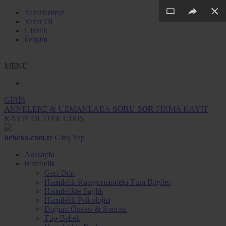
Yazarlarımız
Yazar Ol
Gizlilik
İletişim
MENÜ
GİRİŞ
ANNELERE & UZMANLARA
SORU SOR
FİRMA KAYIT
KAYIT OL
ÜYE GİRİŞ
bebeko.com.tr
Giriş Yap
Anasayfa
Hamilelik
Geri Dön
Hamilelik Kategorisindeki Tüm Bilgiler
Hamilelikte Sağlık
Hamilelik Psikolojisi
Doğum Öncesi & Sonrası
Tüp Bebek