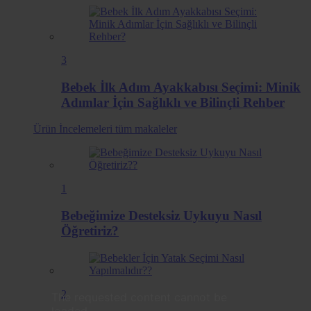
3
Bebek İlk Adım Ayakkabısı Seçimi: Minik
Adımlar İçin Sağlıklı ve Bilinçli Rehber
Ürün İncelemeleri
tüm makaleler
1
Bebeğimize Desteksiz Uykuyu Nasıl
Öğretiriz?
2
The requested content cannot be