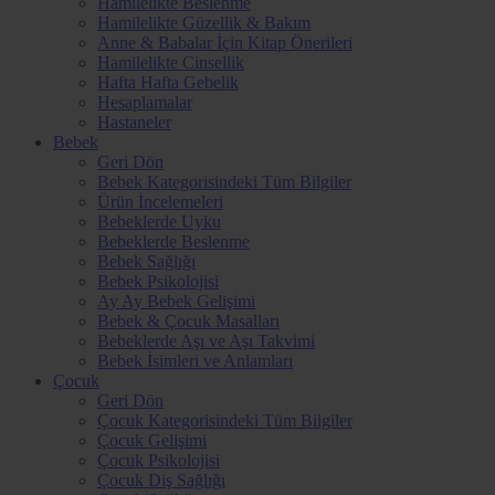
Hamilelikte Beslenme
Hamilelikte Güzellik & Bakım
Anne & Babalar İçin Kitap Önerileri
Hamilelikte Cinsellik
Hafta Hafta Gebelik
Hesaplamalar
Hastaneler
Bebek
Geri Dön
Bebek Kategorisindeki Tüm Bilgiler
Ürün İncelemeleri
Bebeklerde Uyku
Bebeklerde Beslenme
Bebek Sağlığı
Bebek Psikolojisi
Ay Ay Bebek Gelişimi
Bebek & Çocuk Masalları
Bebeklerde Aşı ve Aşı Takvimi
Bebek İsimleri ve Anlamları
Çocuk
Geri Dön
Çocuk Kategorisindeki Tüm Bilgiler
Çocuk Gelişimi
Çocuk Psikolojisi
Çocuk Diş Sağlığı