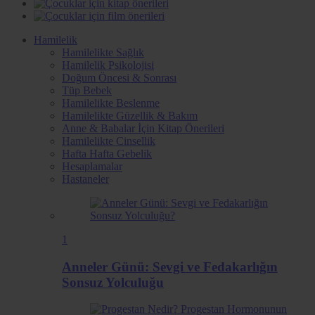
Hamilelik
Hamilelikte Sağlık
Hamilelik Psikolojisi
Doğum Öncesi & Sonrası
Tüp Bebek
Hamilelikte Beslenme
Hamilelikte Güzellik & Bakım
Anne & Babalar İçin Kitap Önerileri
Hamilelikte Cinsellik
Hafta Hafta Gebelik
Hesaplamalar
Hastaneler
1
Anneler Günü: Sevgi ve Fedakarlığın
Sonsuz Yolculuğu