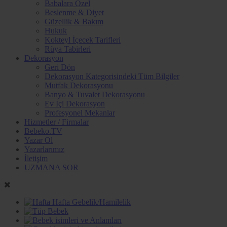
Babalara Özel
Beslenme & Diyet
Güzellik & Bakım
Hukuk
Kokteyl İçecek Tarifleri
Rüya Tabirleri
Dekorasyon
Geri Dön
Dekorasyon Kategorisindeki Tüm Bilgiler
Mutfak Dekorasyonu
Banyo & Tuvalet Dekorasyonu
Ev İçi Dekorasyon
Profesyonel Mekanlar
Hizmetler / Firmalar
Bebeko.TV
Yazar Ol
Yazarlarımız
İletişim
UZMANA SOR