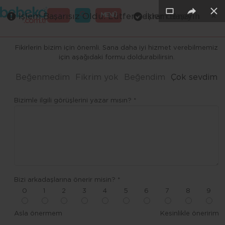
×
×
×
×
×
GİRİŞ
MENÜ
İşlem Başarısız Oldu. Lütfen tekrar deneyin
İşlem Başarılı
Merhaba ,
Fikirlerin bizim için önemli. Sana daha iyi hizmet verebilmemiz
için aşağıdaki formu doldurabilirsin.
Beğenmedim
Fikrim yok
Beğendim
Çok sevdim
Bizimle ilgili görüşlerini yazar mısın? *
Bizi arkadaşlarına önerir misin? *
0
1
2
3
4
5
6
7
8
9
Asla önermem
Kesinlikle öneririm