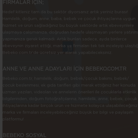
FİRMALAR İÇİN;
yararlı olacaktır.
Ek Gıda Döneminde Bebekler İçin Çorba
Hedef kitleniz tam da bu sektör diyorsanız artık yeriniz burası!
Tarifleri
Hamilelik, doğum, anne, baba, bebek ve çocuk ihtiyaçlarına uygun
hizmet ve ürün sağladığınız bu büyük sektörde artık ebeveynlere
Bebek çorbaları, miniklerin gelişimi için oldukça besleyici içeriğe
ulaşmaya çalışmanıza, doğrudan hedefe ulaşmayan yerlere yatırım
sahiptir. Bebeğinizin yaşını göz önünde bulundurarak çeşitli
yapmanıza gerek kalmadı. Artık bunları sadece, ayda binlerce
sebzelerden veya baklagillerden çorbalar hazırlayabilirsiniz.
ebeveynin ziyaret ettiği, marka ve firmaları tek tek inceleyip ulaştığ
Bebeğiniz için hazırlayacağınız çorbalara baharat veya çok fazla
Bebeko.com.tr’de ücretsiz yer alarak yapabileceksiniz.
tuz eklememeyi göz önünde bulundurmanız, bebeğinizin sağlığı
açısından yararlı olacaktır.
ANNE VE ANNE ADAYLARI İÇİN BEBEKO.COM.TR
Ek gıda döneminin başlarında yeni lezzetler keşfetmeye başlayan
bebeğiniz için yoğurt çorbası, ayran aşı çorbası gibi sütlü çorba
Bebeko.com.tr, hamilelik, doğum, bebek/çocuk bakımı, bebek/
tarifleri oldukça yararlı olacaktır. Bu çorbaları bebeğinize vermeden
çocuk beslenmesi, ek gıda tarifleri gibi merak ettiğiniz her konuda
önce bebeğinizin laktoz alerjisi bulunmadığından emin olmalısınız.
uzman yazıları, videoları ve annelerin önerileri ile çocuklarla etkinlik
Bu konuda doktorunuzdan yardım alabilirsiniz.
bilgilerinden, doğum fotoğrafçılarına, hamilelik, anne, bebek, çocuk
Ek gıda sürecinin ilerleyen dönemlerinde ise bebeğiniz için ıspanak,
ihtiyaçlarına kadar birçok ürün ve hizmete kolayca ulaşabileceğiniz
domates, bezelye, lahana, balkabağı gibi sebzelerden çeşitli
marka ve firmaları inceleyebileceğiniz büyük bir bilgi ve paylaşım
çorbalar hazırlayabilirsiniz. Sebze çorbaları, çocuğunuzun farklı
platformu!
tatları keşfetmesine olanak sunmasının yanı sıra vücudundaki
vitamin ve mineral oranına da katkı sağlayacaktır. Aynı zamanda b
BEBEKO SOSYAL
çorba tarifleri ile bebeğinizin sindirim ve bağışıklık sisteminin