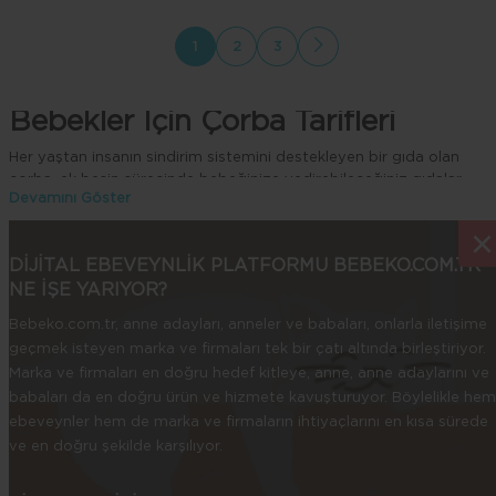
1
2
3
Bebekler İçin Çorba Tarifleri
Her yaştan insanın sindirim sistemini destekleyen bir gıda olan
çorba, ek besin sürecinde bebeğinize yedirebileceğiniz gıdalar
arasında yer alıyor. Çorba çeşitleri, sindirim sistemini
desteklemesinin yanı sıra bağışıklık sistemini destekleyici özelliklere
×
×
de sahiptir. Bebeğinizin sindirim sisteminin gelişmesine yardımcı
DİJİTAL EBEVEYNLİK PLATFORMU BEBEKO.COM.TR
olacak ve bağışıklığını artıracak çorba tariflerini kategorimizde
NE İŞE YARIYOR?
bulabilirsiniz.
Bebeko.com.tr, anne adayları, anneler ve babaları, onlarla iletişime
Bebeğiniz, altıncı ayını doldurdu ve ek gıda sürecine başladınız.
Ebeveyn olarak bebeğinizi sağlıklı besleyerek onun gelişimine
geçmek isteyen marka ve firmaları tek bir çatı altında birleştiriyor.
destek olmak istiyorsunuz. Bebekler için çorba tarifleri ile
Marka ve firmaları en doğru hedef kitleye, anne, anne adaylarını ve
bebeğinizin gelişimine ve bağışıklık sisteminin güçlenmesine deste
babaları da en doğru ürün ve hizmete kavuşturuyor. Böylelikle hem
olabilirsiniz. Çeşitli sebzeler veya baklagiller ile hazırlanan çorbalar,
ebeveynler hem de marka ve firmaların ihtiyaçlarını en kısa sürede
bebeğinizin ek gıda sürecinde tüketebileceği gıdalar arasında yer
ve en doğru şekilde karşılıyor.
alıyor. Ancak ek gıda süreci öncesinde bebeğinizin herhangi bir
gıdaya veya ürüne alerjisi olup olmadığından haberdar olmanız