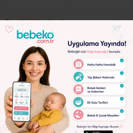
Bebekler İçin Çorba Tarifleri
Bebekler İçin Çorba Tarifleri
3 Mercimek Çorbası
Yoğurt Çorbası (6+Ay)
(8+Ay)
Lorem
Ipsum
Dolor
Lorem
Ipsum
Dolor