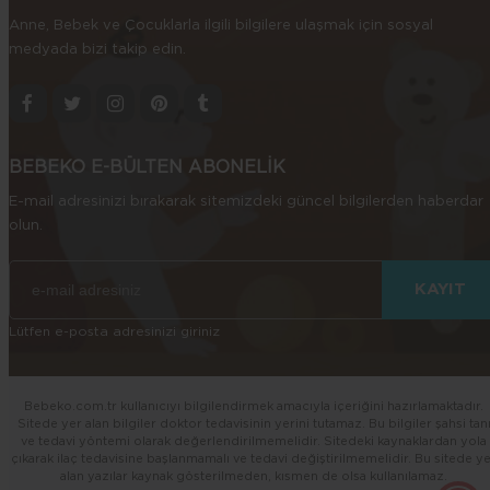
güçlenmesini de sağlayabilirsiniz.
Anne, Bebek ve Çocuklarla ilgili bilgilere ulaşmak için sosyal
Minik bebeğiniz yeni lezzetler keşfetmekten hoşlanıyorsa onun için
medyada bizi takip edin.
zengin besin içeriğine sahip baklagillerden çorbalar hazırlamanız
yararlı olacaktır. Bulgur çorbası, tarhana çorbası, mercimek çorbası
onun için besleyici ve lezzetli alternatifler olacaktır. Ek gıda
dönemindeki çocuğunuzun gelişimi için sağlıklı ve lezzetli çorba
tarifleri arıyorsanız, kategorimizde bulunan çorba tariflerini
BEBEKO E-BÜLTEN ABONELİK
inceleyebilirsiniz.
E-mail adresinizi bırakarak sitemizdeki güncel bilgilerden haberdar
olun.
Lütfen e-posta adresinizi giriniz
Bebeko.com.tr kullanıcıyı bilgilendirmek amacıyla içeriğini hazırlamaktadır.
Sitede yer alan bilgiler doktor tedavisinin yerini tutamaz. Bu bilgiler şahsi tan
ve tedavi yöntemi olarak değerlendirilmemelidir. Sitedeki kaynaklardan yola
çıkarak ilaç tedavisine başlanmamalı ve tedavi değiştirilmemelidir. Bu sitede y
alan yazılar kaynak gösterilmeden, kısmen de olsa kullanılamaz.