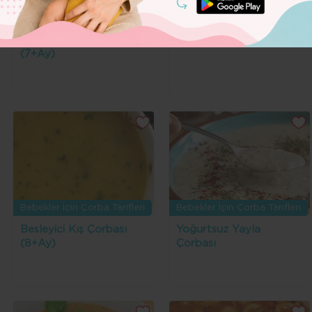
Bebekler İçin Çorba Tarifleri
Bebekler İçin Çorba Tarifleri
Tavuklu Brokoli Çorbası
Soğan Çorbası (8+Ay)
(7+Ay)
Bebekler İçin Çorba Tarifleri
Bebekler İçin Çorba Tarifleri
Besleyici Kış Çorbası
Yoğurtsuz Yayla
(8+Ay)
Çorbası