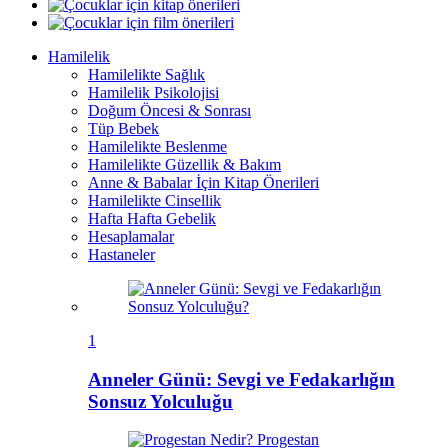
Hamilelik
Hamilelikte Sağlık
Hamilelik Psikolojisi
Doğum Öncesi & Sonrası
Tüp Bebek
Hamilelikte Beslenme
Hamilelikte Güzellik & Bakım
Anne & Babalar İçin Kitap Önerileri
Hamilelikte Cinsellik
Hafta Hafta Gebelik
Hesaplamalar
Hastaneler
1
Anneler Günü: Sevgi ve Fedakarlığın
Sonsuz Yolculuğu