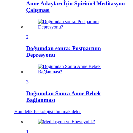
Anne Adayları İçin Spiritüel Meditasyon
Çalışması
2
Doğumdan sonra: Postpartum
Depresyonu
3
Doğumdan Sonra Anne Bebek
Bağlanması
Hamilelik Psikolojisi
tüm makaleler
1