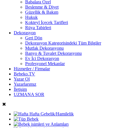
Babalara Özel
Beslenme & Diyet
Güzellik & Bakım
Hukuk
Kokteyl İçecek Tarifleri
Rüya Tabirleri
Dekorasyon
Geri Dön
Dekorasyon Kategorisindeki Tüm Bilgiler
Mutfak Dekorasyonu
Banyo & Tuvalet Dekorasyonu
Ev İçi Dekorasyon
Profesyonel Mekanlar
Hizmetler / Firmalar
Bebeko.TV
Yazar Ol
Yazarlarımız
İletişim
UZMANA SOR