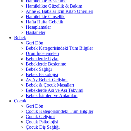
Hamilelikte Beslenme
Hamilelikte Güzellik & Bakım
Anne & Babalar İçin Kitap Önerileri
Hamilelikte Cinsellik
Hafta Hafta Gebelik
Hesaplamalar
Hastaneler
Bebek
Geri Dön
Bebek Kategorisindeki Tüm Bilgiler
Ürün İncelemeleri
Bebeklerde Uyku
Bebeklerde Beslenme
Bebek Sağlığı
Bebek Psikolojisi
Ay Ay Bebek Gelişimi
Bebek & Çocuk Masalları
Bebeklerde Aşı ve Aşı Takvimi
Bebek İsimleri ve Anlamları
Çocuk
Geri Dön
Çocuk Kategorisindeki Tüm Bilgiler
Çocuk Gelişimi
Çocuk Psikolojisi
Çocuk Diş Sağlığı