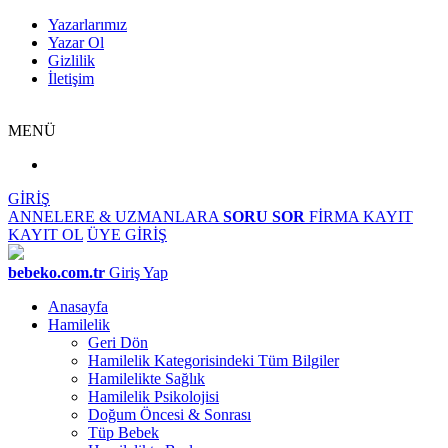
Yazarlarımız
Yazar Ol
Gizlilik
İletişim
MENÜ
GİRİŞ
ANNELERE & UZMANLARA
SORU SOR
FİRMA KAYIT
KAYIT OL
ÜYE GİRİŞ
bebeko.com.tr
Giriş Yap
Anasayfa
Hamilelik
Geri Dön
Hamilelik Kategorisindeki Tüm Bilgiler
Hamilelikte Sağlık
Hamilelik Psikolojisi
Doğum Öncesi & Sonrası
Tüp Bebek