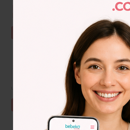
Kullanım Şartları & Gizlilik
okudum. Onaylıyorum.
E-Bülten aboneliğini onaylıyorum.
ŞİFRE SIFIRLA
Lütfen e-posta adresinizi giriniz
Lorem
Ipsum