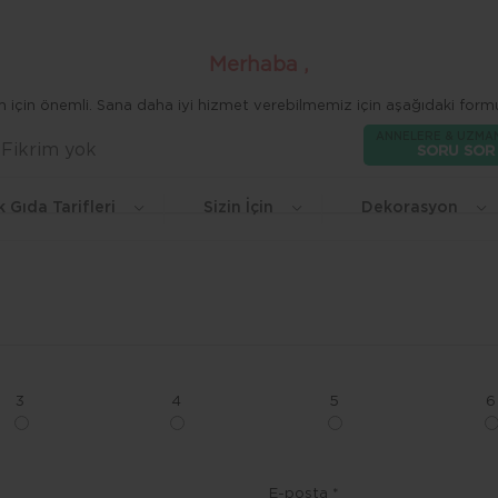
Merhaba ,
zim için önemli. Sana daha iyi hizmet verebilmemiz için aşağıdaki formu
ANNELERE & UZMA
Fikrim yok
Beğen
SORU SOR
k Gıda Tarifleri
Sizin İçin
Dekorasyon
3
4
5
6
E-posta *