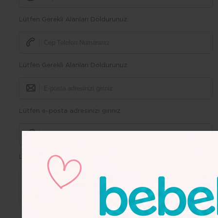
Lütfen Gerekli Alanları Doldurunuz.
Lütfen Gerekli Alanları Doldurunuz.
Lütfen e-posta adresinizi giriniz
Lütfen Gerekli Alanları Doldurunuz.