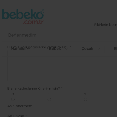
Fikirlerin bi
Beğenmedim
Bizimle ilgili görüşlerini yazar mısın? *
Hamilelik
Bebek
Çocuk
E
Bizi arkadaşlarına önerir misin? *
0
1
2
Asla önermem
Ad Soyad *