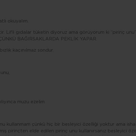
tli okuyalım.
r. Lifli gıdalar tüketin diyoruz ama görüyorum ki “pirinç unu
, ÇÜNKÜ BAĞIRSAKLARDA PEKLİK YAPAR.
bızlık kaçınılmaz sondur.
 unu,
ılıyınca muzu ezelim.
unu kullanmam çünkü hiç bir besleyici özelliği yoktur ama ish
 pirinçten elde edilen pirinç unu kullanırsanız besleyici özelli