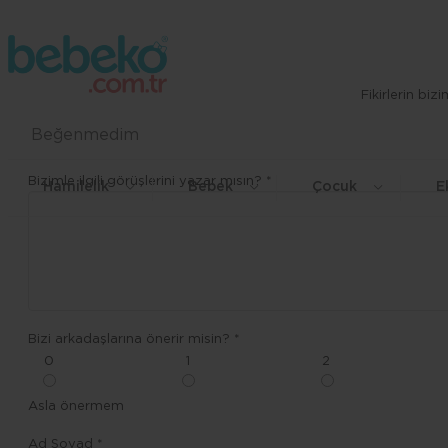
Fikirlerin bi
Beğenmedim
Bizimle ilgili görüşlerini yazar mısın? *
Hamilelik
Bebek
Çocuk
E
Bizi arkadaşlarına önerir misin? *
0
1
2
Asla önermem
Ad Soyad *