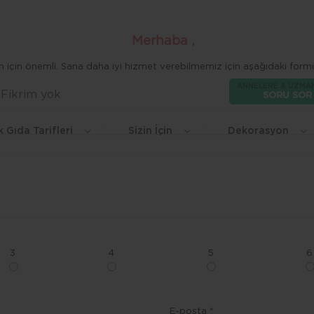
Merhaba ,
zim için önemli. Sana daha iyi hizmet verebilmemiz için aşağıdaki formu
ANNELERE & UZMA
Fikrim yok
Beğen
SORU SOR
k Gıda Tarifleri
Sizin İçin
Dekorasyon
3
4
5
6
E-posta *