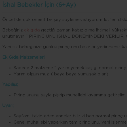
İshal Bebekler İçin (6+Ay)
Öncelikle çok önemli bir şey söylemek istiyorum lütfen dikka
Bebeğiniz
ek gıda
geçtiği zaman kabız olma ihtimali yüksekti
unutmayın “ PİRİNÇ UNU İSHAL DÖNEMİNDEKİ VERİLİR
Yani siz bebeğinize günlük pirinç unu hazırlar yedirirseniz ka
Ek Gıda Malzemeleri;
Sadece 2 malzeme “ yarım yemek kaşığı normal pirinç
Yarım olgun muz. ( baya baya yumuşak olan)
Yapılışı;
Pirinç ununu suyla pişirip muhallebi kıvamına getirelim 
Uyarı;
Sayfamı takip eden anneler bilir ki ben normal pirinç 
Genel muhallebi yaparken tam pirinç unu, yani işlenmemiş