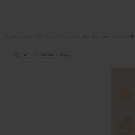
Dolor
Lorem
Ipsum
Dolor
Bebeko.com.tr
Ek Gıda Tarifleri
Bebekler İçin Mama Tarifleri
İs