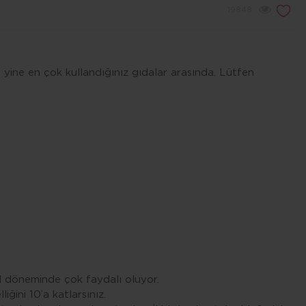
19848
” yine en çok kullandığınız gıdalar arasında. Lütfen
al döneminde çok faydalı oluyor.
ğini 10’a katlarsınız.