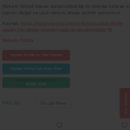
Naturel Wood olarak, sürdürülebilirliği ön planda tutarak el
yapımı, doğal ve uzun ömürlü ahşap ürünler sunuyoruz.
Kaynak:
https://naturelwood.com/tr/blog/surdurulebilir-
yasam-icin-ahsap-urunleri-nasil-tercih-etmelisiniz-18
Bebeko Editör
Yazarın Profili ve Tüm Yazıları
Uzman Görüşü İçin Konu Öner
ANNELERE & UZMANLARA
SORU SOR
Geri Bildirim
PAYLAŞ