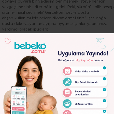
doğaya duyarlı bir yaklaşım benimsemek isteyenler için
vazgeçilmez bir kriter hâline geldi. Peki, sürdürülebilir ahşap
ürünler nasıl seçilmeli? Gerçekten çevre dostu
ahşap kullanımı için nelere dikkat etmelisiniz? İşte doğa
dostu dekorasyon anlayışına uygun seçimler yapmanıza
yardımcı olacak ipuçları:
FSC sertifikalı ahşapları tercih edin:
Ahşap ürünler alırken FSC (Forest Stewardship Council)
sertifikasına sahip olup olmadığına dikkat edin
. FSC
sertifikası, kullanılan ahşabın sürdürülebilir orman
yönetimi ilkelerine uygun olarak üretildiğini gösterir. Bu
sayede
ekolojik ahşap mobilya
seçimlerinizde doğaya zarar
vermeyen bir alternatif tercih etmiş olursunuz.
Lorem
Geri dönüştürülmüş ahşap kullanımı:
Ipsum
Dolor
Çevreci mobilya seçimleri yaparken, geri dönüştürülmüş
ahşap ürünleri değerlendirmek doğa dostu bir adım
Lorem
olacaktır. Eski mobilyalar, ahşap paletler veya yıkılan
Ipsum
binalardan elde edilen ahşap malzemeler yeniden