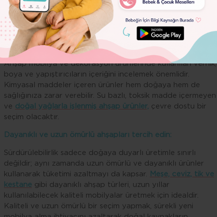
Dolor
işlenerek
şık ve fonksiyonel mobilyalara
dönüştürülebilir. Ge
dönüştürülmüş ahşap, ağaç kesimini azaltarak ekosistemin
korunmasına katkı sağlar.
Kimyasal içermeyen ahşap ürünleri seçin:
Ahşap mobilya ve dekorasyon ürünlerinde kullanılan vernik,
boya ve yapıştırıcıların içeriğini incelemek önemlidir.
Kimyasal maddeler içeren ürünler hem doğaya hem de
sağlığınıza zarar verebilir. Su bazlı, toksik madde içermeyen
ve
doğal yağlarla işlenmiş ahşap ürünler,
çevre dostu bir
seçim olacaktır.
Dayanıklı ve uzun ömürlü ahşapları tercih edin:
Sürdürülebilirlik sadece doğaya duyarlı üretimle sınırlı
değildir; aynı zamanda uzun ömürlü ve dayanıklı ürünler
kullanarak tüketimi azaltmayı da kapsar.
Meşe, ceviz, tik ve
kestane
gibi dayanıklı ahşap türleri, uzun yıllar
kullanılabilecek kaliteli mobilyalar üretmek için idealdir.
Kaliteli ve uzun ömürlü bir seçim yapmak, sürekli yeni
mobilya alma ihtiyacını azaltarak doğal kaynakların