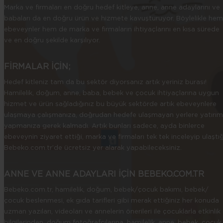
Marka ve firmaları en doğru hedef kitleye, anne, anne adaylarını ve
babaları da en doğru ürün ve hizmete kavuşturuyor. Böylelikle hem
ebeveynler hem de marka ve firmaların ihtiyaçlarını en kısa sürede
ve en doğru şekilde karşılıyor.
FİRMALAR İÇİN;
Hedef kitleniz tam da bu sektör diyorsanız artık yeriniz burası!
Hamilelik, doğum, anne, baba, bebek ve çocuk ihtiyaçlarına uygun
hizmet ve ürün sağladığınız bu büyük sektörde artık ebeveynlere
ulaşmaya çalışmanıza, doğrudan hedefe ulaşmayan yerlere yatırım
yapmanıza gerek kalmadı. Artık bunları sadece, ayda binlerce
ebeveynin ziyaret ettiği, marka ve firmaları tek tek inceleyip ulaştığ
Bebeko.com.tr’de ücretsiz yer alarak yapabileceksiniz.
ANNE VE ANNE ADAYLARI İÇİN BEBEKO.COM.TR
Bebeko.com.tr, hamilelik, doğum, bebek/çocuk bakımı, bebek/
çocuk beslenmesi, ek gıda tarifleri gibi merak ettiğiniz her konuda
uzman yazıları, videoları ve annelerin önerileri ile çocuklarla etkinlik
bilgilerinden, doğum fotoğrafçılarına, hamilelik, anne, bebek, çocuk