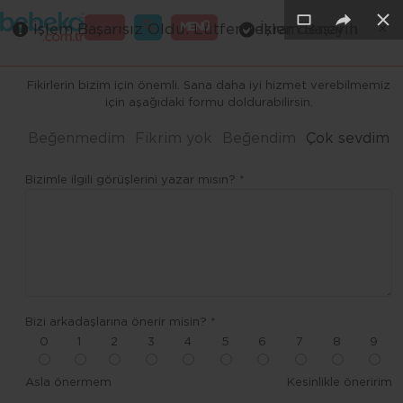
×
×
×
×
×
×
GİRİŞ
MENÜ
İşlem Başarısız Oldu. Lütfen tekrar deneyin
İşlem Başarılı
Merhaba ,
Fikirlerin bizim için önemli. Sana daha iyi hizmet verebilmemiz
için aşağıdaki formu doldurabilirsin.
Beğenmedim
Fikrim yok
Beğendim
Çok sevdim
Bizimle ilgili görüşlerini yazar mısın? *
Bizi arkadaşlarına önerir misin? *
0
1
2
3
4
5
6
7
8
9
Asla önermem
Kesinlikle öneririm