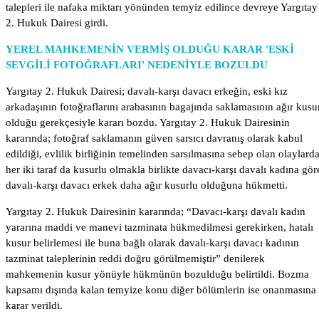
talepleri ile nafaka miktarı yönünden temyiz edilince devreye Yargıtay
2. Hukuk Dairesi girdi.
YEREL MAHKEMENİN VERMİŞ OLDUĞU KARAR 'ESKİ
SEVGİLİ FOTOĞRAFLARI' NEDENİYLE BOZULDU
Yargıtay 2. Hukuk Dairesi; davalı-karşı davacı erkeğin, eski kız
Lorem
arkadaşının fotoğraflarını arabasının bagajında saklamasının ağır kusu
Ipsum
olduğu gerekçesiyle kararı bozdu. Yargıtay 2. Hukuk Dairesinin
Dolor
kararında; fotoğraf saklamanın güven sarsıcı davranış olarak kabul
Lorem
edildiği, evlilik birliğinin temelinden sarsılmasına sebep olan olaylard
Ipsum
her iki taraf da kusurlu olmakla birlikte davacı-karşı davalı kadına gör
Dolor
davalı-karşı davacı erkek daha ağır kusurlu olduğuna hükmetti.
Yargıtay 2. Hukuk Dairesinin kararında; “Davacı-karşı davalı kadın
yararına maddi ve manevi tazminata hükmedilmesi gerekirken, hatalı
kusur belirlemesi ile buna bağlı olarak davalı-karşı davacı kadının
tazminat taleplerinin reddi doğru görülmemiştir” denilerek
mahkemenin kusur yönüyle hükmünün bozulduğu belirtildi. Bozma
kapsamı dışında kalan temyize konu diğer bölümlerin ise onanmasına
karar verildi.