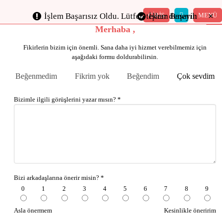
×
×
×
×
×
×
GİRİŞ
MENÜ
İşlem Başarısız Oldu. Lütfen tekrar deneyin
İşlem Başarılı
Merhaba ,
Fikirlerin bizim için önemli. Sana daha iyi hizmet verebilmemiz için
aşağıdaki formu doldurabilirsin.
Beğenmedim
Fikrim yok
Beğendim
Çok sevdim
Bizimle ilgili görüşlerini yazar mısın? *
Bizi arkadaşlarına önerir misin? *
0
1
2
3
4
5
6
7
8
9
Asla önermem
Kesinlikle öneririm