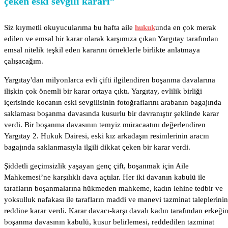
çeken eski sevgili kararı”
Siz kıymetli okuyucularıma bu hafta aile
hukuk
unda en çok merak
edilen ve emsal bir karar olarak karşımıza çıkan Yargıtay tarafından
emsal nitelik teşkil eden kararını örneklerle birlikte anlatmaya
çalışacağım.
Yargıtay'dan milyonlarca evli çifti ilgilendiren boşanma davalarına
ilişkin çok önemli bir karar ortaya çıktı. Yargıtay, evlilik birliği
içerisinde kocanın eski sevgilisinin fotoğraflarını arabanın bagajında
saklaması boşanma davasında kusurlu bir davranıştır şeklinde karar
verdi. Bir boşanma davasının temyiz müracaatını değerlendiren
Yargıtay 2. Hukuk Dairesi, eski kız arkadaşın resimlerinin aracın
bagajında saklanmasıyla ilgili dikkat çeken bir karar verdi.
Şiddetli geçimsizlik yaşayan genç çift, boşanmak için Aile
Mahkemesi’ne karşılıklı dava açtılar. Her iki davanın kabulü ile
tarafların boşanmalarına hükmeden mahkeme, kadın lehine tedbir ve
yoksulluk nafakası ile tarafların maddi ve manevi tazminat taleplerinin
reddine karar verdi. Karar davacı-karşı davalı kadın tarafından erkeği
boşanma davasının kabulü, kusur belirlemesi, reddedilen tazminat