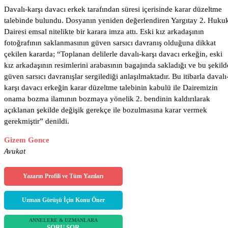
Davalı-karşı davacı erkek tarafından süresi içerisinde karar düzeltme
talebinde bulundu. Dosyanın yeniden değerlendiren Yargıtay 2. Huku
Dairesi emsal nitelikte bir karara imza attı. Eski kız arkadaşının
fotoğrafının saklanmasının güven sarsıcı davranış olduğuna dikkat
çekilen kararda; “Toplanan delilerle davalı-karşı davacı erkeğin, eski
kız arkadaşının resimlerini arabasının bagajında sakladığı ve bu şekild
güven sarsıcı davranışlar sergilediği anlaşılmaktadır. Bu itibarla davalı
karşı davacı erkeğin karar düzeltme talebinin kabulü ile Dairemizin
onama bozma ilamının bozmaya yönelik 2. bendinin kaldırılarak
açıklanan şekilde değişik gerekçe ile bozulmasına karar vermek
gerekmiştir” denildi.
Gizem Gonce
Avukat
Yazarın Profili ve Tüm Yazıları
Uzman Görüşü İçin Konu Öner
ANNELERE & UZMANLARA
SORU SOR