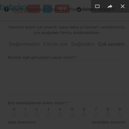
×
×
×
×
×
×
GİRİŞ
MENÜ
İşlem Başarısız Oldu. Lütfen tekrar deneyin
İşlem Başarılı
Merhaba ,
Fikirlerin bizim için önemli. Sana daha iyi hizmet verebilmemiz
için aşağıdaki formu doldurabilirsin.
Beğenmedim
Fikrim yok
Beğendim
Çok sevdim
Bizimle ilgili görüşlerini yazar mısın? *
Bizi arkadaşlarına önerir misin? *
0
1
2
3
4
5
6
7
8
9
Asla önermem
Kesinlikle öneririm