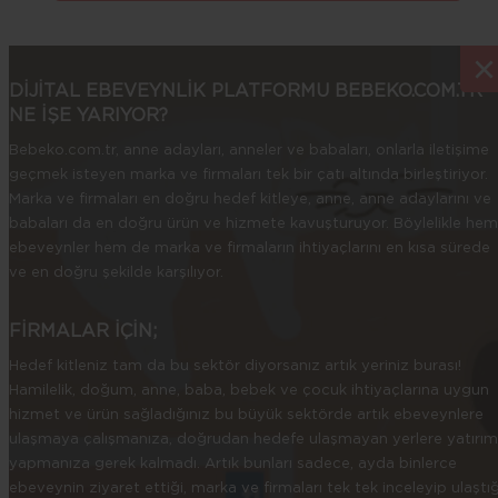
×
×
DİJİTAL EBEVEYNLİK PLATFORMU BEBEKO.COM.TR
NE İŞE YARIYOR?
Bebeko.com.tr, anne adayları, anneler ve babaları, onlarla iletişime
geçmek isteyen marka ve firmaları tek bir çatı altında birleştiriyor.
Marka ve firmaları en doğru hedef kitleye, anne, anne adaylarını ve
babaları da en doğru ürün ve hizmete kavuşturuyor. Böylelikle hem
ebeveynler hem de marka ve firmaların ihtiyaçlarını en kısa sürede
ve en doğru şekilde karşılıyor.
FİRMALAR İÇİN;
Hedef kitleniz tam da bu sektör diyorsanız artık yeriniz burası!
Hamilelik, doğum, anne, baba, bebek ve çocuk ihtiyaçlarına uygun
hizmet ve ürün sağladığınız bu büyük sektörde artık ebeveynlere
ulaşmaya çalışmanıza, doğrudan hedefe ulaşmayan yerlere yatırım
yapmanıza gerek kalmadı. Artık bunları sadece, ayda binlerce
ebeveynin ziyaret ettiği, marka ve firmaları tek tek inceleyip ulaştığ