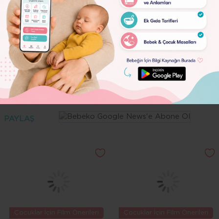
Bebeko Editör
Lorem
Ipsum
Yazarın Profili ve Tüm Yazıları
Dolor
Uzman Görüşü İçin Konu Öner
ANNELERE & UZMANLARA
SORU SOR
PAYLAŞ
Çocuklar İçin Film Önerileri
Çocuklar İçin Film Önerileri