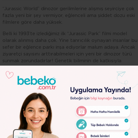
“Jurassic World” dinozor gerilimlerine alışmış seyirciye çok
fazla yeni bir şey vermiyor, eğlenceli ama şiddet dozu eski
filmlere göre daha yüksek.
Belli ki 1993’te izlediğimiz ilk “Jurassic Park” filmi model
olarak alınmış daha çok. Yine tanrıcılık oynayan insanlar bu
sefer bir eğlence parkı inşa ediyorlar malum adaya. Ancak
ziyaretçi sayısını arttırabilmeleri için yeni bir dinozor türü
sunmak zorundadırlar! Genetik biliminin de katkısıyla
üretilen, ‘indominus rex’ adı verilen ve çok farklı hayvanları
genlerinden oluşturulduğu için farklı özellikleri olan bu
yaratık, parkın içinde serbest kalınca büyük panik başlar. B
paniğin ortasında yine ailesi dağılmak üzere olan iki
çocuk
ve onları korumaya çalışan ve filmin sürekli aile olmaya
zorladığı bekar ‘işkolik’ teyzeleri ile filmin kahraman erkeğini
takip ederiz. Kötüler tarafında ise bitmek bilmeyen insan
hırslarının temsilcileri bulunuyor. Bir tanesi dinozorları
militarist amaçlar için kullanmayı planlayan bir şirket
Lorem
temsilcisi, diğeri ilk filmde de gördüğümüz Çinli genetik
Ipsum
bilimci, sonuncusu da tema parkının yeni Hintli sahibi...
Dolor