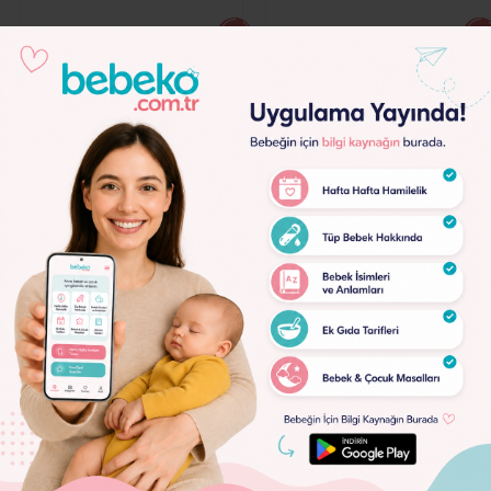
Çocuk Filmi Fragmanları
Çocuk Filmi Fragmanları
Lorem
Star Wars 1 Fragman
Alis Harikalar Diyarında
Ipsum
Aynanın İçinden
Dolor
Fragman
Lorem
Ipsum
Dolor