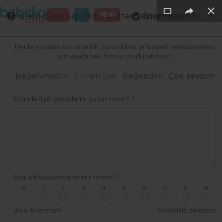
×
×
×
×
×
GİRİŞ
MENÜ
İşlem Başarısız Oldu. Lütfen tekrar deneyin
İşlem Başarılı
Merhaba ,
Fikirlerin bizim için önemli. Sana daha iyi hizmet verebilmemiz
için aşağıdaki formu doldurabilirsin.
Beğenmedim
Fikrim yok
Beğendim
Çok sevdim
Bizimle ilgili görüşlerini yazar mısın? *
Bizi arkadaşlarına önerir misin? *
0
1
2
3
4
5
6
7
8
9
Asla önermem
Kesinlikle öneririm