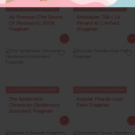
Çocuk Filmi Fragmanları
Çocuk Filmi Fragmanları
Ay Prensesi (The Secret
Arkadaşım Tilki ( Le
Of Moonacre) 2008
Renard et L'enfant
Fragman
)Fragman
Çocuk Filmi Fragmanları
Çocuk Filmi Fragmanları
The Spiderwick
Kuzular Firarda Uzay
Chronicles (Spiderwick
Parkı Fragman
Günceleri) Fragman