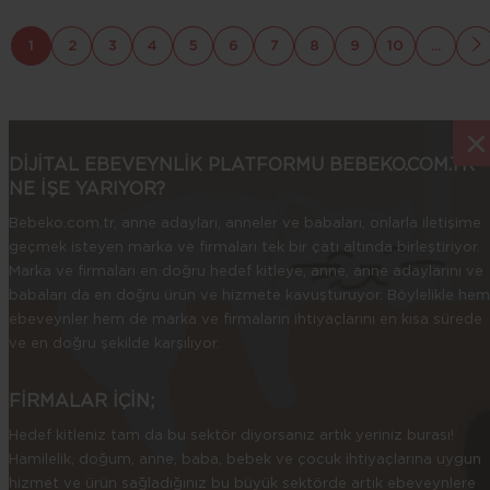
1
2
3
4
5
6
7
8
9
10
...
×
×
DİJİTAL EBEVEYNLİK PLATFORMU BEBEKO.COM.TR
NE İŞE YARIYOR?
Bebeko.com.tr, anne adayları, anneler ve babaları, onlarla iletişime
geçmek isteyen marka ve firmaları tek bir çatı altında birleştiriyor.
Marka ve firmaları en doğru hedef kitleye, anne, anne adaylarını ve
babaları da en doğru ürün ve hizmete kavuşturuyor. Böylelikle hem
ebeveynler hem de marka ve firmaların ihtiyaçlarını en kısa sürede
ve en doğru şekilde karşılıyor.
FİRMALAR İÇİN;
Hedef kitleniz tam da bu sektör diyorsanız artık yeriniz burası!
Hamilelik, doğum, anne, baba, bebek ve çocuk ihtiyaçlarına uygun
hizmet ve ürün sağladığınız bu büyük sektörde artık ebeveynlere