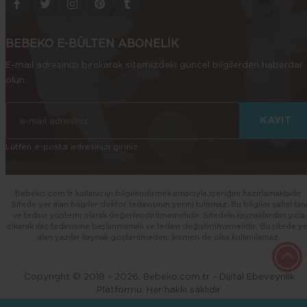
BEBEKO E-BÜLTEN ABONELİK
E-mail adresinizi bırakarak sitemizdeki güncel bilgilerden haberdar
olun.
Lütfen e-posta adresinizi giriniz
Bebeko.com.tr kullanıcıyı bilgilendirmek amacıyla içeriğini hazırlamaktadır.
Sitede yer alan bilgiler doktor tedavisinin yerini tutamaz. Bu bilgiler şahsi tan
ve tedavi yöntemi olarak değerlendirilmemelidir. Sitedeki kaynaklardan yola
çıkarak ilaç tedavisine başlanmamalı ve tedavi değiştirilmemelidir. Bu sitede y
alan yazılar kaynak gösterilmeden, kısmen de olsa kullanılamaz.
Copyright © 2018 - 2026. Bebeko.com.tr - Dijital Ebeveynlik
Platformu. Her hakkı saklıdır.