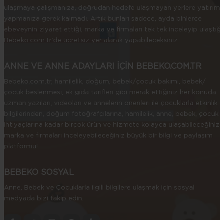
ulaşmaya çalışmanıza, doğrudan hedefe ulaşmayan yerlere yatırım
yapmanıza gerek kalmadı. Artık bunları sadece, ayda binlerce
ebeveynin ziyaret ettiği, marka ve firmaları tek tek inceleyip ulaştığ
Bebeko.com.tr’de ücretsiz yer alarak yapabileceksiniz.
ANNE VE ANNE ADAYLARI İÇİN BEBEKO.COM.TR
Bebeko.com.tr, hamilelik, doğum, bebek/çocuk bakımı, bebek/
çocuk beslenmesi, ek gıda tarifleri gibi merak ettiğiniz her konuda
uzman yazıları, videoları ve annelerin önerileri ile çocuklarla etkinlik
bilgilerinden, doğum fotoğrafçılarına, hamilelik, anne, bebek, çocuk
ihtiyaçlarına kadar birçok ürün ve hizmete kolayca ulaşabileceğiniz
marka ve firmaları inceleyebileceğiniz büyük bir bilgi ve paylaşım
platformu!
BEBEKO SOSYAL
Anne, Bebek ve Çocuklarla ilgili bilgilere ulaşmak için sosyal
medyada bizi takip edin.