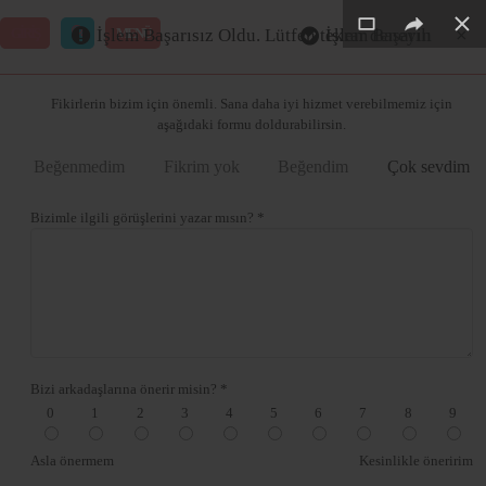
×
×
×
×
×
GİRİŞ
MENÜ
İşlem Başarısız Oldu. Lütfen tekrar deneyin
İşlem Başarılı
Merhaba ,
Fikirlerin bizim için önemli. Sana daha iyi hizmet verebilmemiz için
aşağıdaki formu doldurabilirsin.
Beğenmedim
Fikrim yok
Beğendim
Çok sevdim
Bizimle ilgili görüşlerini yazar mısın? *
Bizi arkadaşlarına önerir misin? *
0
1
2
3
4
5
6
7
8
9
Asla önermem
Kesinlikle öneririm