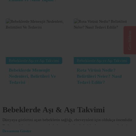
Geri Bildirim
Bebeklerde Aşı ve Aşı Takvimi
Bebeklerde Aşı ve Aşı Takvimi
Bebeklerde Menenjit
Rota Virüsü Nedir?
Nedenleri, Belirtileri Ve
Belirtileri Neler? Nasıl
Tedavisi
Tedavi Edilir?
Bebeklerde Aşı & Aşı Takvimi
Dünyaya gözlerini açan bebeklerin sağlığı, ebeveynleri için oldukça önemlidir.
Doğum yaklaştıkça anne ve babalar tarafından bebeklerde aşı ve aşı takvimi
konusu, çok merak ediliyor. Bebeklerde özel aşılar konusunda doğru bilgiyi