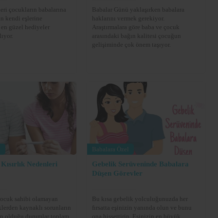
ri çocukların babalarına
Babalar Günü yaklaşırken babalara
in kendi eşlerine
haklarını vermek gerekiyor.
i en güzel hediyeler
Araştırmalara göre baba ve çocuk
lıyor.
arasındaki bağın kalitesi çocuğun
gelişiminde çok önem taşıyor.
l
Babalara Özel
Kısırlık Nedenleri
Gebelik Serüveninde Babalara
Düşen Görevler
ocuk sahibi olamayan
Bu kısa gebelik yolculuğunuzda her
eklerden kaynaklı sorunların
fırsatta eşinizin yanında olun ve bunu
en olduğu durumlar toplam
ona hissettirin. Eşinizin en büyük