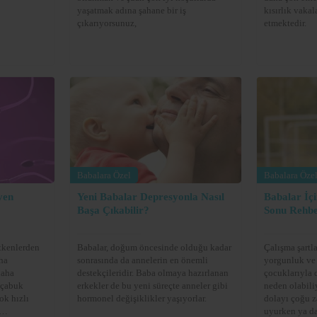
yaşatmak adına şahane bir iş
kısırlık vaka
çıkarıyorsunuz,
etmektedir.
Babalara Özel
Babalara Öze
yen
Yeni Babalar Depresyonla Nasıl
Babalar İç
Başa Çıkabilir?
Sonu Rehbe
tkenlerden
Babalar, doğum öncesinde olduğu kadar
Çalışma şartl
aha
sonrasında da annelerin en önemli
yorgunluk ve 
daha
destekçileridir. Baba olmaya hazırlanan
çocuklarıyla 
n çabuk
erkekler de bu yeni süreçte anneler gibi
neden olabili
ok hızlı
hormonel değişiklikler yaşıyorlar.
dolayı çoğu z
uyurken ya da