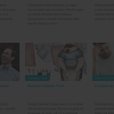
 anne
Gelişimsel olarak babanın, çocuğun
Baba gömlekle
t ihtiyaçlar
hayatındaki rolü önemlidir. Freud’a göre
ya da anneler
n yeri
çocukluk dönemindeki babanın
alabilecekler
rmektedir.
korunmasına yönelik ihtiyaçtan daha
arasında yer a
önemli ihtiyaç yoktur.
Babalara Özel
Babalara Öze
banın
Babalar Gününe Özel
Erkeklerde 
eynler
Sevgili babalar, Zaman akıyor. Çocuklar
Günümüzde ç
dır: annelik
çok hızlı büyüyorlar. Ona iyi bir gelecek
çiftlerde erk
bırakmak ve şuan çok iyi koşullarda
daha çok etk