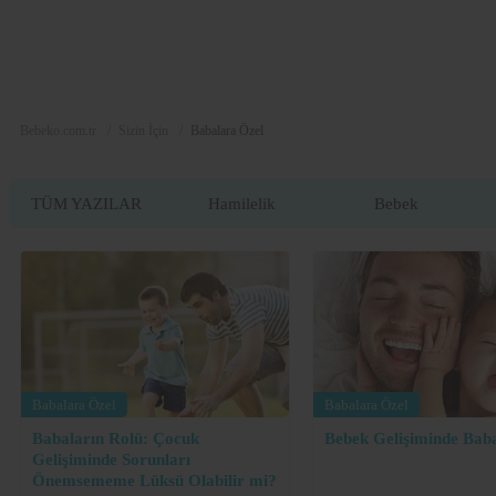
Dolor
Lorem
Ipsum
Dolor
Bebeko.com.tr
Sizin İçin
Babalara Özel
TÜM YAZILAR
Hamilelik
Bebek
Babalara Özel
Babalara Özel
Babaların Rolü: Çocuk
Bebek Gelişiminde Baba
Gelişiminde Sorunları
Önemsememe Lüksü Olabilir mi?