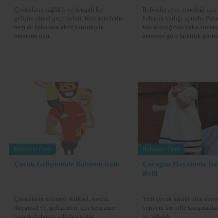
Çocukların sağlıklı ve dengeli bir
Bebekler ayırt etmediği için
gelişim süreci geçirmeleri, hem annelerin
babanın varlığı aynıdır. Faka
hem de babaların aktif katılımıyla
baz alındığında baba olmanı
mümkün olur.
annelere göre farklılık göste
Babalara Özel
Babalara Özel
Çocuk Gelişiminde Babanın Rolü
Çocuğun Hayatında Ba
Rolü
Çocukların zihinsel, fiziksel, sosyal,
Yeni çocuk sahibi olan ebev
duygusal vb. gelişimleri için hem anne
yepyeni bir rolle tanışmakta
hem de babanın rolü büyüktür.
ve babalık.