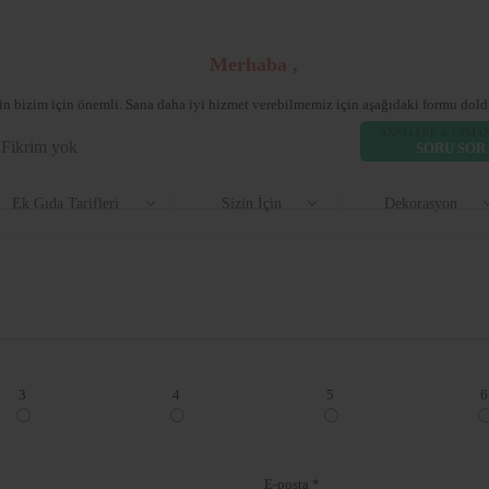
Merhaba ,
rin bizim için önemli. Sana daha iyi hizmet verebilmemiz için aşağıdaki formu doldu
ANNELERE & UZMA
Fikrim yok
Beğen
SORU SOR
Ek Gıda Tarifleri
Sizin İçin
Dekorasyon
3
4
5
6
E-posta *