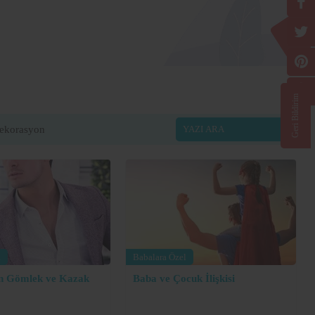
Geri Bildirim
ekorasyon
l
Babalara Özel
in Gömlek ve Kazak
Baba ve Çocuk İlişkisi