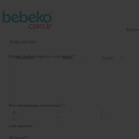
Fikirle
Beğenmedim
Bizimle ilgili görüşlerini yazar mısın? *
Hamilelik
Bebek
Çocuk
Bizi arkadaşlarına önerir misin? *
0
1
2
Asla önermem
Ad Soyad *