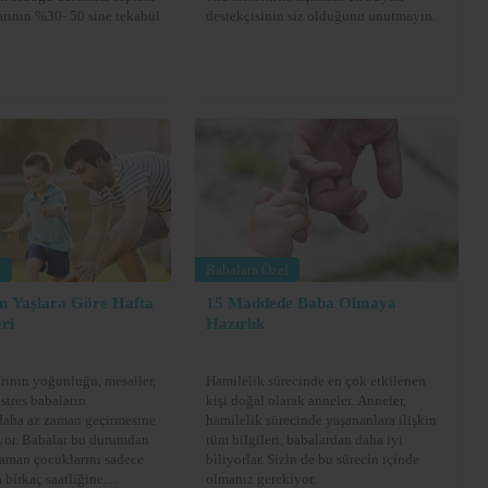
larının %30- 50 sine tekabül
destekçisinin siz olduğunu unutmayın.
l
Babalara Özel
in Yaşlara Göre Hafta
15 Maddede Baba Olmaya
ri
Hazırlık
arının yoğunluğu, mesailer,
Hamilelik sürecinde en çok etkilenen
stres babaların
kişi doğal olarak anneler. Anneler,
daha az zaman geçirmesine
hamilelik sürecinde yaşananlara ilişkin
yor. Babalar bu durumdan
tüm bilgileri, babalardan daha iyi
aman çocuklarını sadece
biliyorlar. Sizin de bu sürecin içinde
 birkaç saatliğine
olmanız gerekiyor.