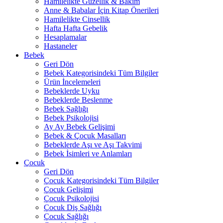
Hamilelikte Güzellik & Bakım
Anne & Babalar İçin Kitap Önerileri
Hamilelikte Cinsellik
Hafta Hafta Gebelik
Hesaplamalar
Hastaneler
Bebek
Geri Dön
Bebek Kategorisindeki Tüm Bilgiler
Ürün İncelemeleri
Bebeklerde Uyku
Bebeklerde Beslenme
Bebek Sağlığı
Bebek Psikolojisi
Ay Ay Bebek Gelişimi
Bebek & Çocuk Masalları
Bebeklerde Aşı ve Aşı Takvimi
Bebek İsimleri ve Anlamları
Çocuk
Geri Dön
Çocuk Kategorisindeki Tüm Bilgiler
Çocuk Gelişimi
Çocuk Psikolojisi
Çocuk Diş Sağlığı
Çocuk Sağlığı