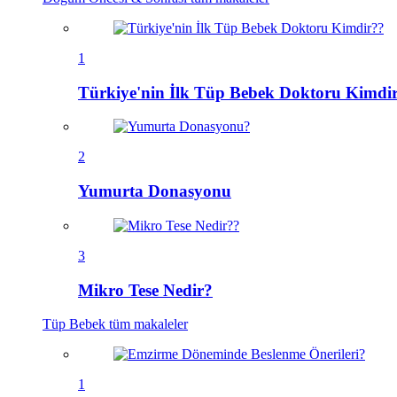
1
Türkiye'nin İlk Tüp Bebek Doktoru Kimdi
2
Yumurta Donasyonu
3
Mikro Tese Nedir?
Tüp Bebek
tüm makaleler
1