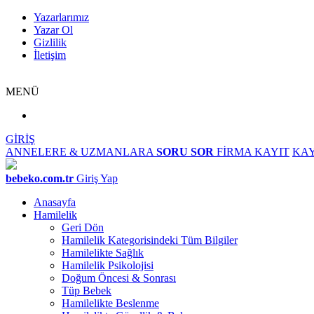
Yazarlarımız
Yazar Ol
Gizlilik
İletişim
MENÜ
GİRİŞ
ANNELERE & UZMANLARA
SORU SOR
FİRMA KAYIT
KAY
bebeko.com.tr
Giriş Yap
Anasayfa
Hamilelik
Geri Dön
Hamilelik Kategorisindeki Tüm Bilgiler
Hamilelikte Sağlık
Hamilelik Psikolojisi
Doğum Öncesi & Sonrası
Tüp Bebek
Hamilelikte Beslenme