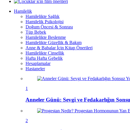
Hamilelik
Hamilelikte Sağlık
Hamilelik Psikolojisi
Doğum Öncesi & Sonrası
Tüp Bebek
Hamilelikte Beslenme
Hamilelikte Güzellik & Bakım
Anne & Babalar İçin Kitap Önerileri
Hamilelikte Cinsellik
Hafta Hafta Gebelik
Hesaplamalar
Hastaneler
1
Anneler Günü: Sevgi ve Fedakarlığın Sons
2