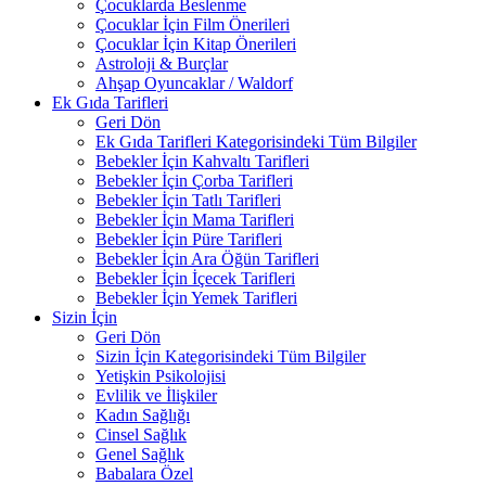
Çocuklarda Beslenme
Çocuklar İçin Film Önerileri
Çocuklar İçin Kitap Önerileri
Astroloji & Burçlar
Ahşap Oyuncaklar / Waldorf
Ek Gıda Tarifleri
Geri Dön
Ek Gıda Tarifleri Kategorisindeki Tüm Bilgiler
Bebekler İçin Kahvaltı Tarifleri
Bebekler İçin Çorba Tarifleri
Bebekler İçin Tatlı Tarifleri
Bebekler İçin Mama Tarifleri
Bebekler İçin Püre Tarifleri
Bebekler İçin Ara Öğün Tarifleri
Bebekler İçin İçecek Tarifleri
Bebekler İçin Yemek Tarifleri
Sizin İçin
Geri Dön
Sizin İçin Kategorisindeki Tüm Bilgiler
Yetişkin Psikolojisi
Evlilik ve İlişkiler
Kadın Sağlığı
Cinsel Sağlık
Genel Sağlık
Babalara Özel