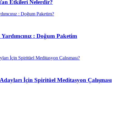
n Etkileri Nelerdir?
 Yardımcınız : Doğum Paketim
Adayları İçin Spiritüel Meditasyon Çalışması