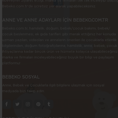
ebeveynin ziyaret ettiği, marka ve firmaları tek tek inceleyip ulaştığ
Bebeko.com.tr’de ücretsiz yer alarak yapabileceksiniz.
ANNE VE ANNE ADAYLARI İÇİN BEBEKO.COM.TR
Bebeko.com.tr, hamilelik, doğum, bebek/çocuk bakımı, bebek/
çocuk beslenmesi, ek gıda tarifleri gibi merak ettiğiniz her konuda
uzman yazıları, videoları ve annelerin önerileri ile çocuklarla etkinlik
bilgilerinden, doğum fotoğrafçılarına, hamilelik, anne, bebek, çocuk
ihtiyaçlarına kadar birçok ürün ve hizmete kolayca ulaşabileceğiniz
marka ve firmaları inceleyebileceğiniz büyük bir bilgi ve paylaşım
platformu!
BEBEKO SOSYAL
Anne, Bebek ve Çocuklarla ilgili bilgilere ulaşmak için sosyal
medyada bizi takip edin.