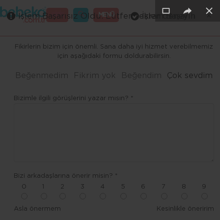
×
×
×
×
×
×
GİRİŞ
MENÜ
İşlem Başarısız Oldu. Lütfen tekrar deneyin
İşlem Başarılı
Merhaba ,
Fikirlerin bizim için önemli. Sana daha iyi hizmet verebilmemiz
için aşağıdaki formu doldurabilirsin.
Beğenmedim
Fikrim yok
Beğendim
Çok sevdim
Bizimle ilgili görüşlerini yazar mısın? *
Bizi arkadaşlarına önerir misin? *
0
1
2
3
4
5
6
7
8
9
Asla önermem
Kesinlikle öneririm