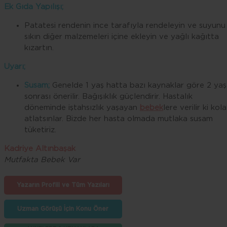
Ek Gıda Yapılışı;
Patatesi rendenin ince tarafıyla rendeleyin ve suyunu
sıkın diğer malzemeleri içine ekleyin ve yağlı kağıtta
kızartın.
Uyarı;
Susam;
Genelde 1 yaş hatta bazı kaynaklar göre 2 yaş
sonrası önerilir. Bağışıklık güçlendirir. Hastalık
döneminde iştahsızlık yaşayan
bebek
lere verilir ki kol
atlatsınlar. Bizde her hasta olmada mutlaka susam
tüketiriz.
Kadriye Altınbaşak
Mutfakta Bebek Var
Yazarın Profili ve Tüm Yazıları
Uzman Görüşü İçin Konu Öner