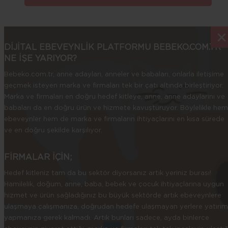
×
×
DİJİTAL EBEVEYNLİK PLATFORMU BEBEKO.COM.TR
NE İŞE YARIYOR?
Bebeko.com.tr, anne adayları, anneler ve babaları, onlarla iletişime
geçmek isteyen marka ve firmaları tek bir çatı altında birleştiriyor.
Marka ve firmaları en doğru hedef kitleye, anne, anne adaylarını ve
babaları da en doğru ürün ve hizmete kavuşturuyor. Böylelikle hem
ebeveynler hem de marka ve firmaların ihtiyaçlarını en kısa sürede
ve en doğru şekilde karşılıyor.
FİRMALAR İÇİN;
Hedef kitleniz tam da bu sektör diyorsanız artık yeriniz burası!
Hamilelik, doğum, anne, baba, bebek ve çocuk ihtiyaçlarına uygun
hizmet ve ürün sağladığınız bu büyük sektörde artık ebeveynlere
ulaşmaya çalışmanıza, doğrudan hedefe ulaşmayan yerlere yatırım
yapmanıza gerek kalmadı. Artık bunları sadece, ayda binlerce