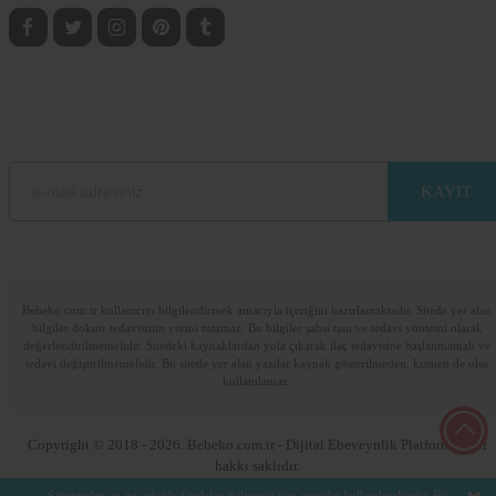
gelişimine de katkı sağlayacaktır.
BEBEKO E-BÜLTEN ABONELİK
E-mail adresinizi bırakarak sitemizdeki güncel bilgilerden haberdar olun.
Lütfen e-posta adresinizi giriniz
Bebeko.com.tr kullanıcıyı bilgilendirmek amacıyla içeriğini hazırlamaktadır. Sitede yer alan
bilgiler doktor tedavisinin yerini tutamaz. Bu bilgiler şahsi tanı ve tedavi yöntemi olarak
değerlendirilmemelidir. Sitedeki kaynaklardan yola çıkarak ilaç tedavisine başlanmamalı ve
tedavi değiştirilmemelidir. Bu sitede yer alan yazılar kaynak gösterilmeden, kısmen de olsa
kullanılamaz.
Copyright © 2018 - 2026. Bebeko.com.tr - Dijital Ebeveynlik Platformu. Her
hakkı saklıdır.