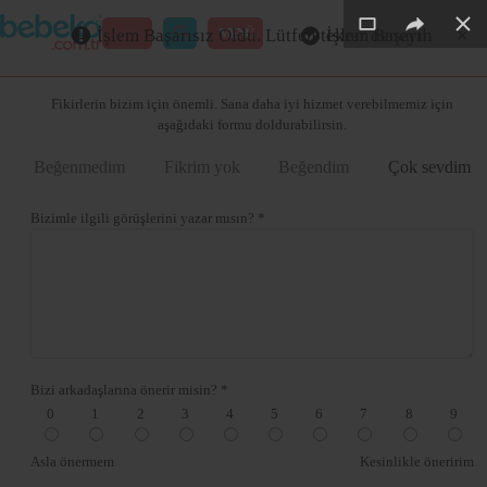
×
×
×
×
×
GİRİŞ
MENÜ
İşlem Başarısız Oldu. Lütfen tekrar deneyin
İşlem Başarılı
Merhaba ,
Fikirlerin bizim için önemli. Sana daha iyi hizmet verebilmemiz için
aşağıdaki formu doldurabilirsin.
Beğenmedim
Fikrim yok
Beğendim
Çok sevdim
Bizimle ilgili görüşlerini yazar mısın? *
Bizi arkadaşlarına önerir misin? *
0
1
2
3
4
5
6
7
8
9
Asla önermem
Kesinlikle öneririm