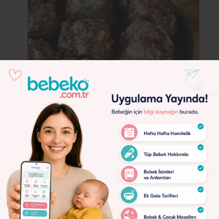
Kuru Fasulyeli Köfte (8+Ay)
4960
Lorem
Ipsum
Nasıl lezzetli nasıl müthiş bir şey oldu
Dolor
Ek Gıda Malzemeleri;
Lorem
1 çay bardağı haşlanmış kuru fasulye
Ipsum
1 yumurta sarısı
Dolor