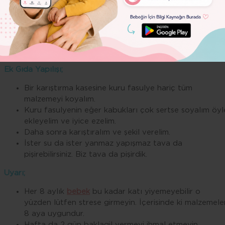
1 avuç kıyma
2 dal maydanoz.
1 çimdik kimyon
1-2 dilim tam buğday ekmeği içi
1 küçük soğan
Ek Gıda Yapılışı;
Bir karıştırma kasesine kuru fasulye hariç tüm
malzemeyi koyalım.
Kuru fasulyenin eğer kabukları çok sertse soyalım öyl
ekleyelim ve iyice ezelim.
Daha sonra karıştıralım ve şekil verelim.
İster su da ister yanmaz yapışmaz tava da
pişirebilirsiniz. Biz tava da pişirdik.
Uyarı;
Her 8 aylık
bebek
bu kadar katı yiyemeyebilir o
yüzden lütfen strese girmeyin. İçerisinde ki malzemele
8 aya uygundur.
Hafta da 2 gün baklagil vermeyi ihmal etmeyin.