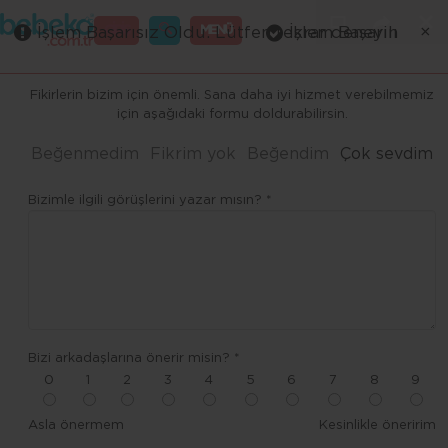
×
×
×
×
×
×
GİRİŞ
MENÜ
İşlem Başarısız Oldu. Lütfen tekrar deneyin
İşlem Başarılı
Merhaba ,
Fikirlerin bizim için önemli. Sana daha iyi hizmet verebilmemiz
için aşağıdaki formu doldurabilirsin.
Beğenmedim
Fikrim yok
Beğendim
Çok sevdim
Bizimle ilgili görüşlerini yazar mısın? *
Bizi arkadaşlarına önerir misin? *
0
1
2
3
4
5
6
7
8
9
Asla önermem
Kesinlikle öneririm