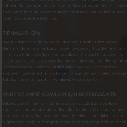
babaları da en doğru ürün ve hizmete kavuşturuyor. Böylelikle hem
ebeveynler hem de marka ve firmaların ihtiyaçlarını en kısa sürede
ve en doğru şekilde karşılıyor.
FİRMALAR İÇİN;
Hedef kitleniz tam da bu sektör diyorsanız artık yeriniz burası!
Hamilelik, doğum, anne, baba, bebek ve çocuk ihtiyaçlarına uygun
hizmet ve ürün sağladığınız bu büyük sektörde artık ebeveynlere
ulaşmaya çalışmanıza, doğrudan hedefe ulaşmayan yerlere yatırım
yapmanıza gerek kalmadı. Artık bunları sadece, ayda binlerce
ebeveynin ziyaret ettiği, marka ve firmaları tek tek inceleyip ulaştığ
Bebeko.com.tr’de ücretsiz yer alarak yapabileceksiniz.
ANNE VE ANNE ADAYLARI İÇİN BEBEKO.COM.TR
Bebeko.com.tr, hamilelik, doğum, bebek/çocuk bakımı, bebek/
çocuk beslenmesi, ek gıda tarifleri gibi merak ettiğiniz her konuda
uzman yazıları, videoları ve annelerin önerileri ile çocuklarla etkinlik
bilgilerinden, doğum fotoğrafçılarına, hamilelik, anne, bebek, çocuk