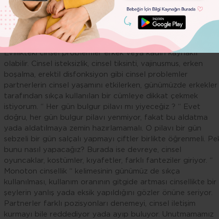
çiftlerin haftada üç veya dört kere cinsellik yaşamalarının
sağlıklı olduğunu söylüyor. Yapılan araştırmalar ise
aldatmaların %60’lık bir oranının cinsellik kaynaklı olduğun
gözler önüne seriyor.
Evlilikteki cinsel problemler erkek veya kadın kaynaklı
olabilir. Cinsel isteksizlik, cinsel tiksinti, vajinusmus, erken
boşalma, erektil disfonksiyon gibi cinsel problemler
partnerlerin cinsel yaşamını etkilerken, günümüzde erkekler
tarafından sıkça kullanılan bir cümleye dikkat çekmek
istiyorum. “ Her gün bulgur pilavı mı yiyeceğiz ? “ Evet
doğru, her gün bulgur pilavı yenmiyor, fakat bu aldatma
yada aldatılmaya zemin hazırlamamalı. O pilavı bir gün
sebzeli bir gün salçalı yapmayı çiftler birlikte öğrenmeli. Pe
bunu nasıl yapacağız? Burada ise devreye, cinsel
oyuncaklar, kostümler, kıyafetler, farklı fanteziler giriyor. “
Monoton cinsellik “ kelimesinin günümüz de sıkça
kullanılması, kullanım oranının gitgide artması cinsellikte bir
şeylerin yanlış yada eksik yapıldığını gözler önüne seriyor.
Partnerler farklı pozisyonları denemeyi, cinsel iletişim
kurmayı bile reddediyor yada ayıp buluyor. Unutmamamız