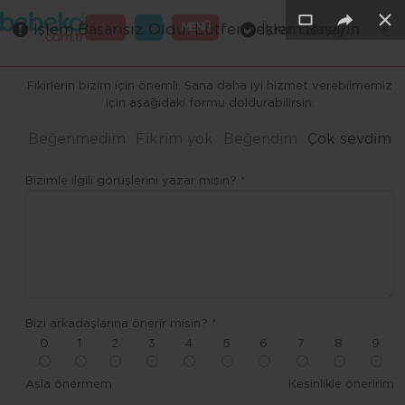
×
×
×
×
×
×
GİRİŞ
MENÜ
İşlem Başarısız Oldu. Lütfen tekrar deneyin
İşlem Başarılı
Merhaba ,
Fikirlerin bizim için önemli. Sana daha iyi hizmet verebilmemiz
için aşağıdaki formu doldurabilirsin.
Beğenmedim
Fikrim yok
Beğendim
Çok sevdim
Bizimle ilgili görüşlerini yazar mısın? *
Bizi arkadaşlarına önerir misin? *
0
1
2
3
4
5
6
7
8
9
Asla önermem
Kesinlikle öneririm