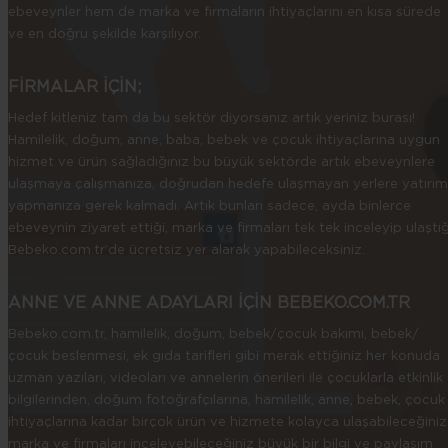
ebeveynler hem de marka ve firmaların ihtiyaçlarını en kısa sürede
ve en doğru şekilde karşılıyor.
FİRMALAR İÇİN;
Hedef kitleniz tam da bu sektör diyorsanız artık yeriniz burası!
Hamilelik, doğum, anne, baba, bebek ve çocuk ihtiyaçlarına uygun
hizmet ve ürün sağladığınız bu büyük sektörde artık ebeveynlere
ulaşmaya çalışmanıza, doğrudan hedefe ulaşmayan yerlere yatırım
yapmanıza gerek kalmadı. Artık bunları sadece, ayda binlerce
ebeveynin ziyaret ettiği, marka ve firmaları tek tek inceleyip ulaştığ
Bebeko.com.tr’de ücretsiz yer alarak yapabileceksiniz.
ANNE VE ANNE ADAYLARI İÇİN BEBEKO.COM.TR
Bebeko.com.tr, hamilelik, doğum, bebek/çocuk bakımı, bebek/
çocuk beslenmesi, ek gıda tarifleri gibi merak ettiğiniz her konuda
uzman yazıları, videoları ve annelerin önerileri ile çocuklarla etkinlik
bilgilerinden, doğum fotoğrafçılarına, hamilelik, anne, bebek, çocuk
ihtiyaçlarına kadar birçok ürün ve hizmete kolayca ulaşabileceğiniz
marka ve firmaları inceleyebileceğiniz büyük bir bilgi ve paylaşım