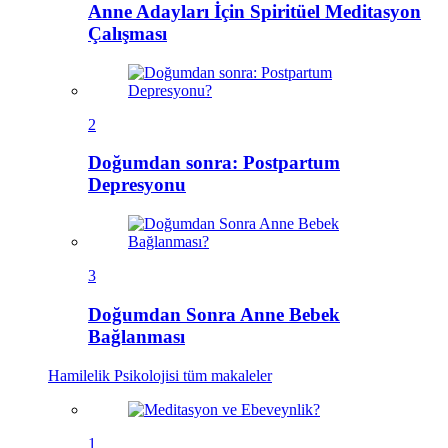
Anne Adayları İçin Spiritüel Meditasyon
Çalışması
2
Doğumdan sonra: Postpartum
Depresyonu
3
Doğumdan Sonra Anne Bebek
Bağlanması
Hamilelik Psikolojisi
tüm makaleler
1