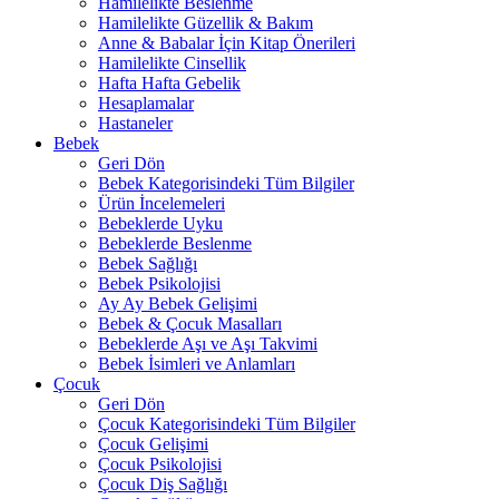
Hamilelikte Beslenme
Hamilelikte Güzellik & Bakım
Anne & Babalar İçin Kitap Önerileri
Hamilelikte Cinsellik
Hafta Hafta Gebelik
Hesaplamalar
Hastaneler
Bebek
Geri Dön
Bebek Kategorisindeki Tüm Bilgiler
Ürün İncelemeleri
Bebeklerde Uyku
Bebeklerde Beslenme
Bebek Sağlığı
Bebek Psikolojisi
Ay Ay Bebek Gelişimi
Bebek & Çocuk Masalları
Bebeklerde Aşı ve Aşı Takvimi
Bebek İsimleri ve Anlamları
Çocuk
Geri Dön
Çocuk Kategorisindeki Tüm Bilgiler
Çocuk Gelişimi
Çocuk Psikolojisi
Çocuk Diş Sağlığı