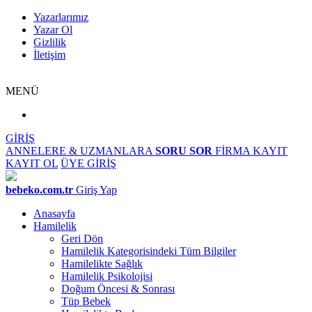
Yazarlarımız
Yazar Ol
Gizlilik
İletişim
MENÜ
GİRİŞ
ANNELERE & UZMANLARA
SORU SOR
FİRMA KAYIT
KAYIT OL
ÜYE GİRİŞ
bebeko.com.tr
Giriş Yap
Anasayfa
Hamilelik
Geri Dön
Hamilelik Kategorisindeki Tüm Bilgiler
Hamilelikte Sağlık
Hamilelik Psikolojisi
Doğum Öncesi & Sonrası
Tüp Bebek