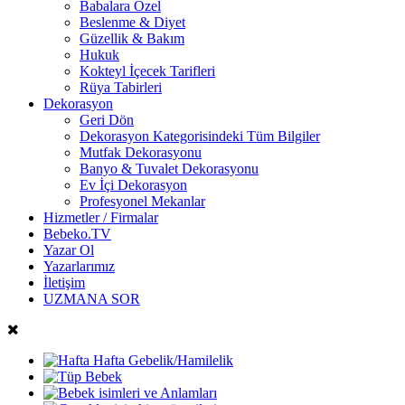
Babalara Özel
Beslenme & Diyet
Güzellik & Bakım
Hukuk
Kokteyl İçecek Tarifleri
Rüya Tabirleri
Dekorasyon
Geri Dön
Dekorasyon Kategorisindeki Tüm Bilgiler
Mutfak Dekorasyonu
Banyo & Tuvalet Dekorasyonu
Ev İçi Dekorasyon
Profesyonel Mekanlar
Hizmetler / Firmalar
Bebeko.TV
Yazar Ol
Yazarlarımız
İletişim
UZMANA SOR