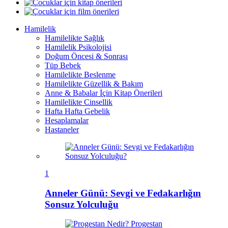
Hamilelik
Hamilelikte Sağlık
Hamilelik Psikolojisi
Doğum Öncesi & Sonrası
Tüp Bebek
Hamilelikte Beslenme
Hamilelikte Güzellik & Bakım
Anne & Babalar İçin Kitap Önerileri
Hamilelikte Cinsellik
Hafta Hafta Gebelik
Hesaplamalar
Hastaneler
1
Anneler Günü: Sevgi ve Fedakarlığın
Sonsuz Yolculuğu