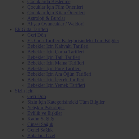
Çocuklarda Beslenme
Çocuklar İçin Film Önerileri
Çocuklar İçin Kitap Önerileri
Astroloji & Burçlar
Ahşap Oyuncaklar / Waldorf
Ek Gıda Tarifleri
Geri Dön
Ek Gıda Tarifleri Kategorisindeki Tüm Bilgiler
Bebekler İçin Kahvaltı Tarifleri
Bebekler İçin Çorba Tarifleri
Bebekler İçin Tatlı Tarifleri
Bebekler İçin Mama Tarifleri
Bebekler İçin Püre Tarifleri
Bebekler İçin Ara Öğün Tarifleri
Bebekler İçin İçecek Tarifleri
Bebekler İçin Yemek Tarifleri
Sizin İçin
Geri Dön
Sizin İçin Kategorisindeki Tüm Bilgiler
Yetişkin Psikolojisi
Evlilik ve İlişkiler
Kadın Sağlığı
Cinsel Sağlık
Genel Sağlık
Babalara Özel