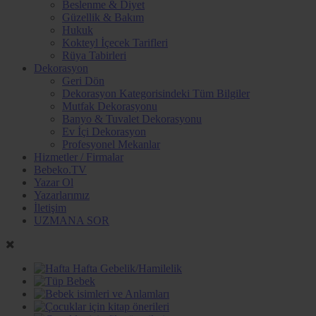
Beslenme & Diyet
Güzellik & Bakım
Hukuk
Kokteyl İçecek Tarifleri
Rüya Tabirleri
Dekorasyon
Geri Dön
Dekorasyon Kategorisindeki Tüm Bilgiler
Mutfak Dekorasyonu
Banyo & Tuvalet Dekorasyonu
Ev İçi Dekorasyon
Profesyonel Mekanlar
Hizmetler / Firmalar
Bebeko.TV
Yazar Ol
Yazarlarımız
İletişim
UZMANA SOR