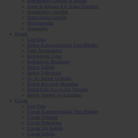
Hamilelikte Güzellik & Bakım
Anne & Babalar İçin Kitap Önerileri
Hamilelikte Cinsellik
Hafta Hafta Gebelik
Hesaplamalar
Hastaneler
Bebek
Geri Dön
Bebek Kategorisindeki Tüm Bilgiler
Ürün İncelemeleri
Bebeklerde Uyku
Bebeklerde Beslenme
Bebek Sağlığı
Bebek Psikolojisi
Ay Ay Bebek Gelişimi
Bebek & Çocuk Masalları
Bebeklerde Aşı ve Aşı Takvimi
Bebek İsimleri ve Anlamları
Çocuk
Geri Dön
Çocuk Kategorisindeki Tüm Bilgiler
Çocuk Gelişimi
Çocuk Psikolojisi
Çocuk Diş Sağlığı
Çocuk Sağlığı