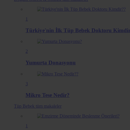
1
Türkiye'nin İlk Tüp Bebek Doktoru Kimdi
2
Yumurta Donasyonu
3
Mikro Tese Nedir?
Tüp Bebek
tüm makaleler
1