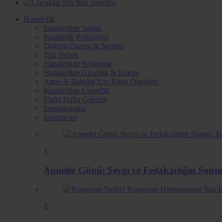
Hamilelik
Hamilelikte Sağlık
Hamilelik Psikolojisi
Doğum Öncesi & Sonrası
Tüp Bebek
Hamilelikte Beslenme
Hamilelikte Güzellik & Bakım
Anne & Babalar İçin Kitap Önerileri
Hamilelikte Cinsellik
Hafta Hafta Gebelik
Hesaplamalar
Hastaneler
1
Anneler Günü: Sevgi ve Fedakarlığın Sons
2