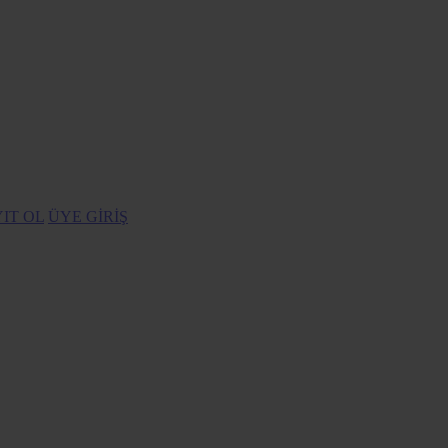
IT OL
ÜYE GİRİŞ