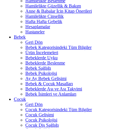
Hamilelikte Beslenme
Hamilelikte Güzellik & Bakım
Anne & Babalar İçin Kitap Önerileri
Hamilelikte Cinsellik
Hafta Hafta Gebelik
Hesaplamalar
Hastaneler
Bebek
Geri Dön
Bebek Kategorisindeki Tüm Bilgiler
Ürün İncelemeleri
Bebeklerde Uyku
Bebeklerde Beslenme
Bebek Sağlığı
Bebek Psikolojisi
Ay Ay Bebek Gelişimi
Bebek & Çocuk Masalları
Bebeklerde Aşı ve Aşı Takvimi
Bebek İsimleri ve Anlamları
Çocuk
Geri Dön
Çocuk Kategorisindeki Tüm Bilgiler
Çocuk Gelişimi
Çocuk Psikolojisi
Çocuk Diş Sağlığı