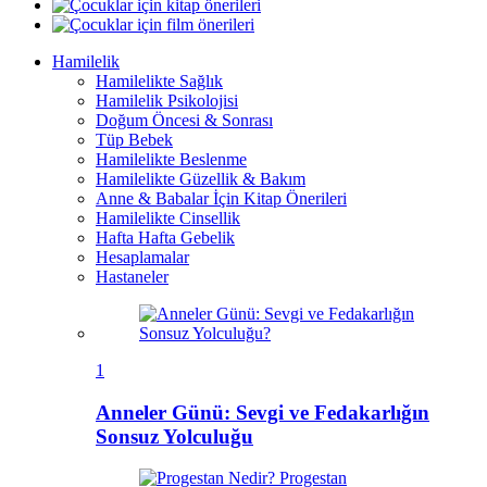
Hamilelik
Hamilelikte Sağlık
Hamilelik Psikolojisi
Doğum Öncesi & Sonrası
Tüp Bebek
Hamilelikte Beslenme
Hamilelikte Güzellik & Bakım
Anne & Babalar İçin Kitap Önerileri
Hamilelikte Cinsellik
Hafta Hafta Gebelik
Hesaplamalar
Hastaneler
1
Anneler Günü: Sevgi ve Fedakarlığın
Sonsuz Yolculuğu