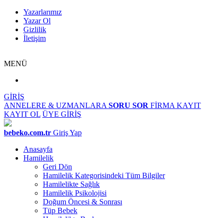
Yazarlarımız
Yazar Ol
Gizlilik
İletişim
MENÜ
GİRİŞ
ANNELERE & UZMANLARA
SORU SOR
FİRMA KAYIT
KAYIT OL
ÜYE GİRİŞ
bebeko.com.tr
Giriş Yap
Anasayfa
Hamilelik
Geri Dön
Hamilelik Kategorisindeki Tüm Bilgiler
Hamilelikte Sağlık
Hamilelik Psikolojisi
Doğum Öncesi & Sonrası
Tüp Bebek