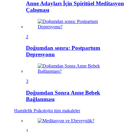
Anne Adayları İçin Spiritüel Meditasyon
Çalışması
2
Doğumdan sonra: Postpartum
Depresyonu
3
Doğumdan Sonra Anne Bebek
Bağlanması
Hamilelik Psikolojisi
tüm makaleler
1