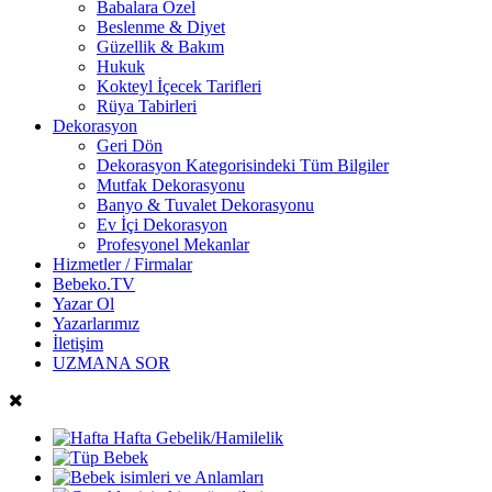
Babalara Özel
Beslenme & Diyet
Güzellik & Bakım
Hukuk
Kokteyl İçecek Tarifleri
Rüya Tabirleri
Dekorasyon
Geri Dön
Dekorasyon Kategorisindeki Tüm Bilgiler
Mutfak Dekorasyonu
Banyo & Tuvalet Dekorasyonu
Ev İçi Dekorasyon
Profesyonel Mekanlar
Hizmetler / Firmalar
Bebeko.TV
Yazar Ol
Yazarlarımız
İletişim
UZMANA SOR