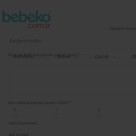
Fikirlerin bi
Beğenmedim
Bizimle ilgili görüşlerini yazar mısın? *
Hamilelik
Bebek
Çocuk
E
Bizi arkadaşlarına önerir misin? *
0
1
2
Asla önermem
Ad Soyad *