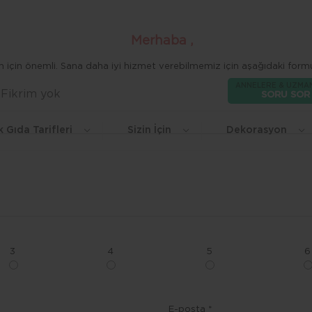
Merhaba ,
zim için önemli. Sana daha iyi hizmet verebilmemiz için aşağıdaki formu
ANNELERE & UZMA
Fikrim yok
Beğen
SORU SOR
k Gıda Tarifleri
Sizin İçin
Dekorasyon
3
4
5
6
E-posta *