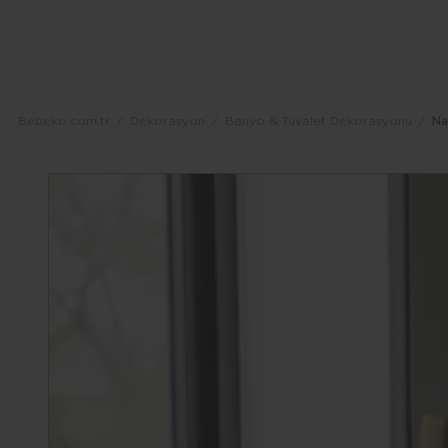
Dolor
Lorem
Ipsum
Dolor
Bebeko.com.tr
Dekorasyon
Banyo & Tuvalet Dekorasyonu
Na