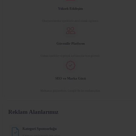
Yüksek Etkileşim
Okuyucularımız içeriklerle aktif olarak ilgilenir.
Güvenilir Platform
Uzman içerikler ve gerçek kullanıcılar bize güvenir.
SEO ve Marka Gücü
Markanızı güçlendirin, Google’da üst sıralara çıkın.
Reklam Alanlarımız
Kategori Sponsorluğu
Kategori sayfalarında öne çıkın.