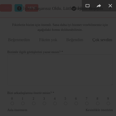
×
×
×
×
×
GİRİŞ
MENÜ
İşlem Başarısız Oldu. Lütfen tekrar deneyin
İşlem Başarılı
Merhaba ,
Fikirlerin bizim için önemli. Sana daha iyi hizmet verebilmemiz için
aşağıdaki formu doldurabilirsin.
Beğenmedim
Fikrim yok
Beğendim
Çok sevdim
Bizimle ilgili görüşlerini yazar mısın? *
Bizi arkadaşlarına önerir misin? *
0
1
2
3
4
5
6
7
8
9
Asla önermem
Kesinlikle öneririm