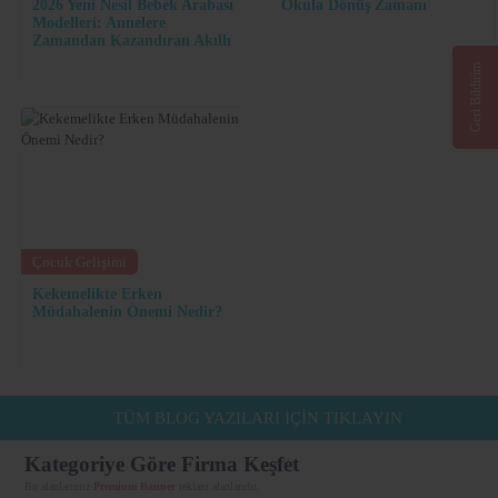
2026 Yeni Nesil Bebek Arabası
Okula Dönüş Zamanı
Modelleri: Annelere
Zamandan Kazandıran Akıllı
Tasarımlar
Geri Bildirim
Çocuk Gelişimi
Kekemelikte Erken
Müdahalenin Önemi Nedir?
TÜM BLOG YAZILARI İÇİN TIKLAYIN
Kategoriye Göre Firma Keşfet
Bu alanlarımız
Premium Banner
reklam alanlarıdır.