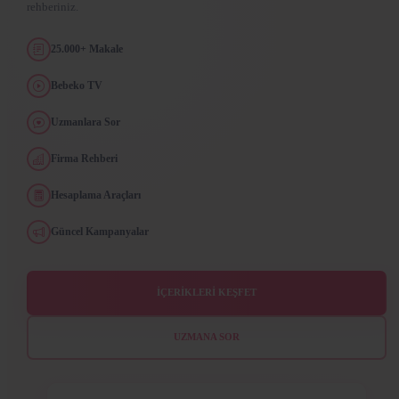
rehberiniz.
25.000+ Makale
Bebeko TV
Uzmanlara Sor
Firma Rehberi
Hesaplama Araçları
Güncel Kampanyalar
İÇERİKLERİ KEŞFET
UZMANA SOR