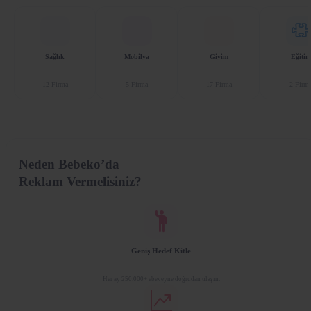
Sağlık
Mobilya
Giyim
Eğitim
12 Firma
5 Firma
17 Firma
2 Firm
Neden Bebeko’da
Reklam Vermelisiniz?
Geniş Hedef Kitle
Her ay 250.000+ ebeveyne doğrudan ulaşın.