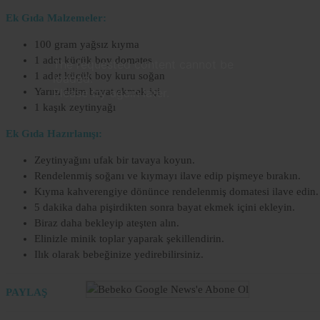
Ek Gıda Malzemeler:
100 gram yağsız kıyma
Lorem
1 adet küçük boy domates
The requested content cannot be
Ipsum
1 adet küçük boy kuru soğan
loaded.
Dolor
Yarım dilim bayat ekmek içi
Please try again later.
1 kaşık zeytinyağı
Lorem
Ipsum
Ek Gıda Hazırlanışı:
Dolor
Zeytinyağını ufak bir tavaya koyun.
Rendelenmiş soğanı ve kıymayı ilave edip pişmeye bırakın.
Kıyma kahverengiye dönünce rendelenmiş domatesi ilave edin.
5 dakika daha pişirdikten sonra bayat ekmek içini ekleyin.
Biraz daha bekleyip ateşten alın.
Elinizle minik toplar yaparak şekillendirin.
Ilık olarak bebeğinize yedirebilirsiniz.
PAYLAŞ