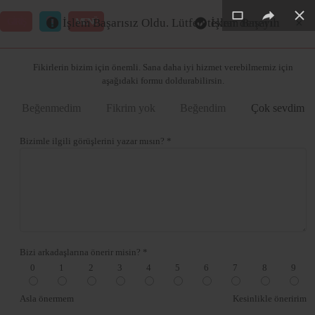
×
×
×
×
×
×
GİRİŞ
MENÜ
İşlem Başarısız Oldu. Lütfen tekrar deneyin
İşlem Başarılı
Merhaba ,
Fikirlerin bizim için önemli. Sana daha iyi hizmet verebilmemiz için
aşağıdaki formu doldurabilirsin.
Beğenmedim
Fikrim yok
Beğendim
Çok sevdim
Bizimle ilgili görüşlerini yazar mısın? *
Bizi arkadaşlarına önerir misin? *
0
1
2
3
4
5
6
7
8
9
Asla önermem
Kesinlikle öneririm