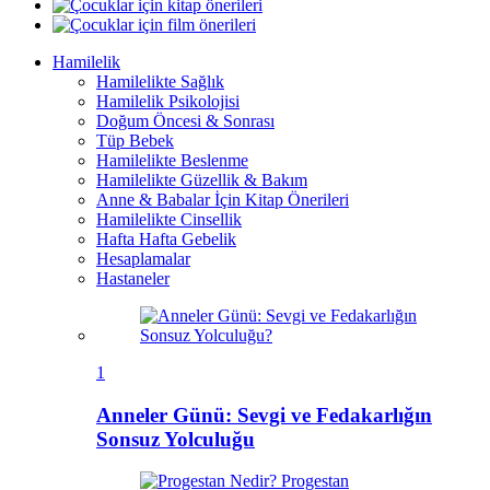
Hamilelik
Hamilelikte Sağlık
Hamilelik Psikolojisi
Doğum Öncesi & Sonrası
Tüp Bebek
Hamilelikte Beslenme
Hamilelikte Güzellik & Bakım
Anne & Babalar İçin Kitap Önerileri
Hamilelikte Cinsellik
Hafta Hafta Gebelik
Hesaplamalar
Hastaneler
1
Anneler Günü: Sevgi ve Fedakarlığın
Sonsuz Yolculuğu