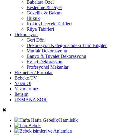
Babalara Özel
Beslenme & Diyet
Güzellik & Bakım
Hukuk
Kokteyl İçecek Tarifleri
Rüya Tabirleri
Dekorasyon
Geri Dön
Dekorasyon Kategorisindeki Tüm Bilgiler
Mutfak Dekorasyonu
Banyo & Tuvalet Dekorasyonu
Ev İçi Dekorasyon
Profesyonel Mekanlar
Hizmetler / Firmalar
Bebeko.TV
Yazar Ol
Yazarlarımız
İletişim
UZMANA SOR