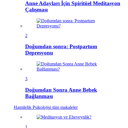
Anne Adayları İçin Spiritüel Meditasyon
Çalışması
2
Doğumdan sonra: Postpartum
Depresyonu
3
Doğumdan Sonra Anne Bebek
Bağlanması
Hamilelik Psikolojisi
tüm makaleler
1