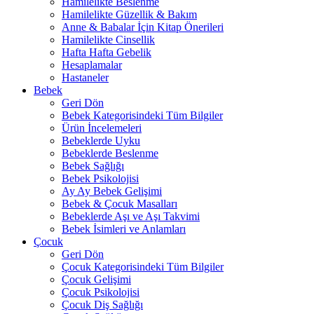
Hamilelikte Beslenme
Hamilelikte Güzellik & Bakım
Anne & Babalar İçin Kitap Önerileri
Hamilelikte Cinsellik
Hafta Hafta Gebelik
Hesaplamalar
Hastaneler
Bebek
Geri Dön
Bebek Kategorisindeki Tüm Bilgiler
Ürün İncelemeleri
Bebeklerde Uyku
Bebeklerde Beslenme
Bebek Sağlığı
Bebek Psikolojisi
Ay Ay Bebek Gelişimi
Bebek & Çocuk Masalları
Bebeklerde Aşı ve Aşı Takvimi
Bebek İsimleri ve Anlamları
Çocuk
Geri Dön
Çocuk Kategorisindeki Tüm Bilgiler
Çocuk Gelişimi
Çocuk Psikolojisi
Çocuk Diş Sağlığı