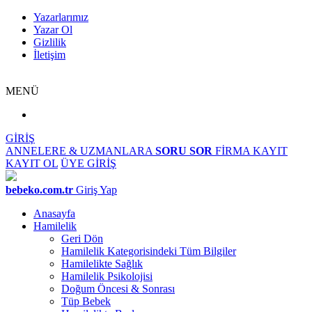
Yazarlarımız
Yazar Ol
Gizlilik
İletişim
MENÜ
GİRİŞ
ANNELERE & UZMANLARA
SORU SOR
FİRMA KAYIT
KAYIT OL
ÜYE GİRİŞ
bebeko.com.tr
Giriş Yap
Anasayfa
Hamilelik
Geri Dön
Hamilelik Kategorisindeki Tüm Bilgiler
Hamilelikte Sağlık
Hamilelik Psikolojisi
Doğum Öncesi & Sonrası
Tüp Bebek