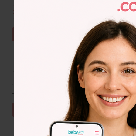
Kullanım Şartları & Gizlilik
okudum. Onaylıyorum.
E-Bülten aboneliğini onaylıyorum.
ŞİFRE SIFIRLA
Lütfen e-posta adresinizi giriniz
Lorem
Ipsum