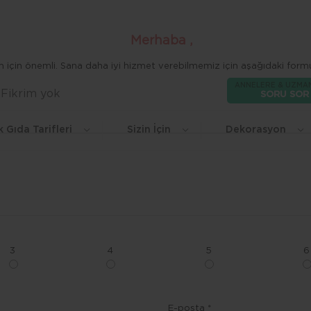
Merhaba ,
zim için önemli. Sana daha iyi hizmet verebilmemiz için aşağıdaki formu
ANNELERE & UZMA
Fikrim yok
Beğen
SORU SOR
k Gıda Tarifleri
Sizin İçin
Dekorasyon
3
4
5
6
E-posta *