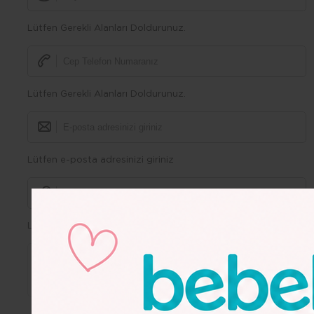
Lütfen Gerekli Alanları Doldurunuz.
Lütfen Gerekli Alanları Doldurunuz.
Lütfen e-posta adresinizi giriniz
Lütfen Gerekli Alanları Doldurunuz.