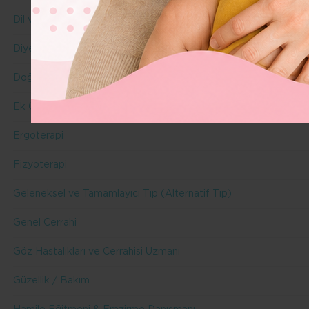
Dil ve Konuşma Terapisi
Diyetisyen
Doğuma Hazırlık Eğitmeni & Doula
Ek Gıda
Ergoterapi
Fizyoterapi
Geleneksel ve Tamamlayıcı Tıp (Alternatif Tıp)
Genel Cerrahi
Göz Hastalıkları ve Cerrahisi Uzmanı
Güzellik / Bakım