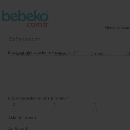
Fikirlerin bi
Beğenmedim
Bizimle ilgili görüşlerini yazar mısın? *
Hamilelik
Bebek
Çocuk
E
Bizi arkadaşlarına önerir misin? *
0
1
2
Asla önermem
Ad Soyad *