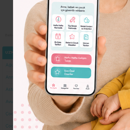
Dolor
Lorem
Ipsum
Dolor
Bebeko.com.tr
Yazarlarımız
Merve İşbilir
UZMANLARIMIZ
Ağız ve Diş Sağlığı
Anne Yazar
Astroloji
Avukat
Çocuk Gelişimi
Çocuk Sağlığı ve Hastalıkları Uzmanı