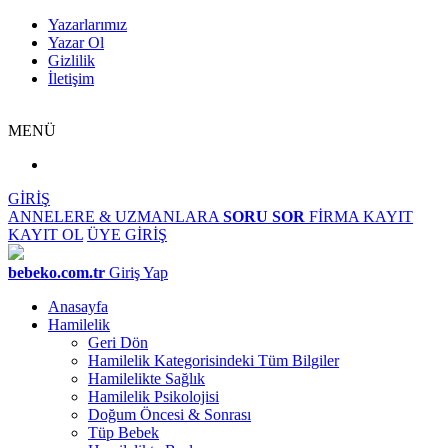
Yazarlarımız
Yazar Ol
Gizlilik
İletişim
MENÜ
GİRİŞ
ANNELERE & UZMANLARA
SORU SOR
FİRMA KAYIT
KAYIT OL
ÜYE GİRİŞ
bebeko.com.tr
Giriş Yap
Anasayfa
Hamilelik
Geri Dön
Hamilelik Kategorisindeki Tüm Bilgiler
Hamilelikte Sağlık
Hamilelik Psikolojisi
Doğum Öncesi & Sonrası
Tüp Bebek