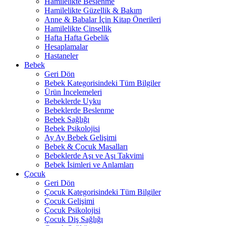
Hamilelikte Beslenme
Hamilelikte Güzellik & Bakım
Anne & Babalar İçin Kitap Önerileri
Hamilelikte Cinsellik
Hafta Hafta Gebelik
Hesaplamalar
Hastaneler
Bebek
Geri Dön
Bebek Kategorisindeki Tüm Bilgiler
Ürün İncelemeleri
Bebeklerde Uyku
Bebeklerde Beslenme
Bebek Sağlığı
Bebek Psikolojisi
Ay Ay Bebek Gelişimi
Bebek & Çocuk Masalları
Bebeklerde Aşı ve Aşı Takvimi
Bebek İsimleri ve Anlamları
Çocuk
Geri Dön
Çocuk Kategorisindeki Tüm Bilgiler
Çocuk Gelişimi
Çocuk Psikolojisi
Çocuk Diş Sağlığı