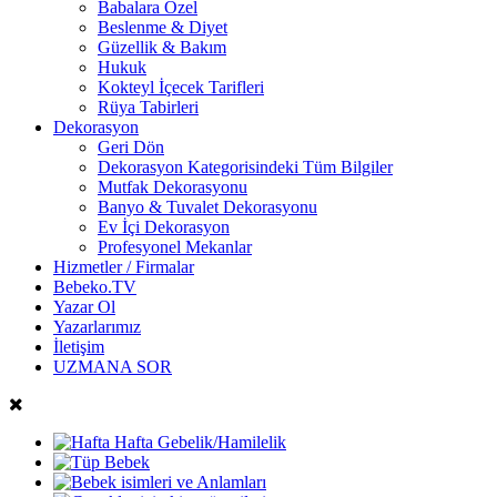
Babalara Özel
Beslenme & Diyet
Güzellik & Bakım
Hukuk
Kokteyl İçecek Tarifleri
Rüya Tabirleri
Dekorasyon
Geri Dön
Dekorasyon Kategorisindeki Tüm Bilgiler
Mutfak Dekorasyonu
Banyo & Tuvalet Dekorasyonu
Ev İçi Dekorasyon
Profesyonel Mekanlar
Hizmetler / Firmalar
Bebeko.TV
Yazar Ol
Yazarlarımız
İletişim
UZMANA SOR