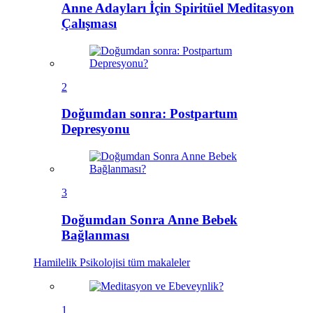
Anne Adayları İçin Spiritüel Meditasyon
Çalışması
2
Doğumdan sonra: Postpartum
Depresyonu
3
Doğumdan Sonra Anne Bebek
Bağlanması
Hamilelik Psikolojisi
tüm makaleler
1