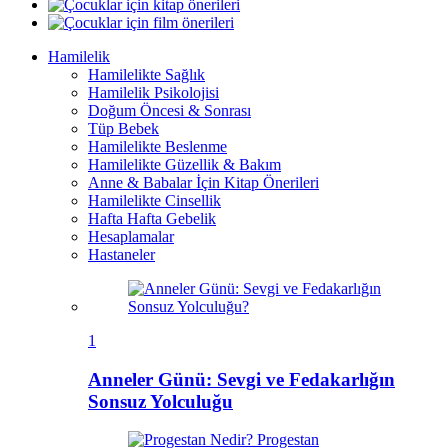
Hamilelik
Hamilelikte Sağlık
Hamilelik Psikolojisi
Doğum Öncesi & Sonrası
Tüp Bebek
Hamilelikte Beslenme
Hamilelikte Güzellik & Bakım
Anne & Babalar İçin Kitap Önerileri
Hamilelikte Cinsellik
Hafta Hafta Gebelik
Hesaplamalar
Hastaneler
1
Anneler Günü: Sevgi ve Fedakarlığın
Sonsuz Yolculuğu