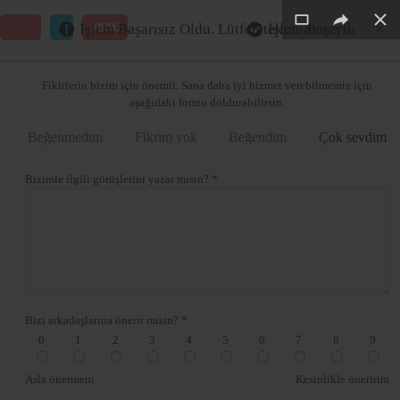
×
×
×
×
×
×
GİRİŞ
MENÜ
İşlem Başarısız Oldu. Lütfen tekrar deneyin
İşlem Başarılı
Merhaba ,
Fikirlerin bizim için önemli. Sana daha iyi hizmet verebilmemiz için
aşağıdaki formu doldurabilirsin.
Beğenmedim
Fikrim yok
Beğendim
Çok sevdim
Bizimle ilgili görüşlerini yazar mısın? *
Bizi arkadaşlarına önerir misin? *
0
1
2
3
4
5
6
7
8
9
Asla önermem
Kesinlikle öneririm