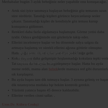
Merhabalar bugün 3 aylık bebeğiniz neler yapabilir onu konuşacağız.
Artık sizi iyice tanımaya başlayan bebeğiniz göz temasını uzun
süre sürdürür. Tanıdığı kişileri görünce heyecanlanıp sesler
çıkarır. Tanımadığı kişiler de kendisiyle göz teması kurup
konuşunca gülümser.
Renkleri daha fazla algılamaya başlamıştır. Görme yetisi daha
iyidir. Odaya girdiğinizde sizi gözleriyle takip eder.
Ellerini incelemeye başlar ve bu dönemde salya salgısı da
artmaya başlamış ve sürekli ellerini ağzına götürür olmuştur.
Lorem
The requested content cannot be
Hatta çoğu anne diş mi çıkarıyor diye polikliniğe gelir.
Ipsum
loaded.
Koku duyusu daha gelişmiştir hoşlanmadığı kokulara tepki verir
Dolor
Please try again later.
Tat duyusu da bu ayda belirginleşmeye başlar. Hatta bu ayda
meme reddi, mama alan
bebek
lerde mamaya red gibi durumlarl
Lorem
sık karşılaşırız.
Ipsum
Bu ayda başını tam dik tutmaya başlar. 3 aynına gelmiş ve başın
Dolor
dik tutamıyorsa mutlaka bşr hekim kontrolü gerekir.
Yüzüstü yatınca başını 45 derece kaldırabilir.
Ellerine verilen cismi sallar. .
Uzm.Dr. Kübra Cenkçi