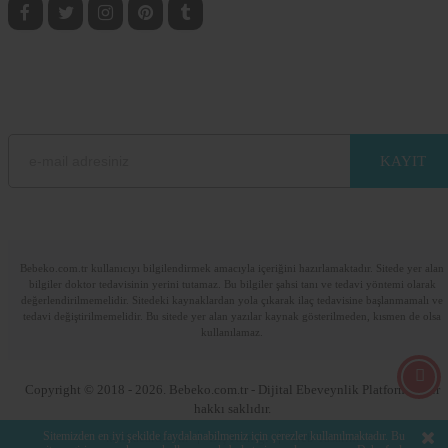
BEBEKO E-BÜLTEN ABONELİK
E-mail adresinizi bırakarak sitemizdeki güncel bilgilerden haberdar olun.
Lütfen e-posta adresinizi giriniz
Bebeko.com.tr kullanıcıyı bilgilendirmek amacıyla içeriğini hazırlamaktadır. Sitede yer alan
bilgiler doktor tedavisinin yerini tutamaz. Bu bilgiler şahsi tanı ve tedavi yöntemi olarak
değerlendirilmemelidir. Sitedeki kaynaklardan yola çıkarak ilaç tedavisine başlanmamalı ve
tedavi değiştirilmemelidir. Bu sitede yer alan yazılar kaynak gösterilmeden, kısmen de olsa
kullanılamaz.
Copyright © 2018 - 2026. Bebeko.com.tr - Dijital Ebeveynlik Platformu. Her
hakkı saklıdır.
Sitemizden en iyi şekilde faydalanabilmeniz için çerezler kullanılmaktadır. Bu
kankacard.com
Diş Kliniği
Web Tasarım