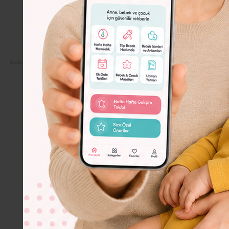
Dolor
Lorem
Ipsum
Dolor
Bebeko.com.tr
Bebek
Ay Ay Bebek Gelişimi
5.Ay Bebek Gelişi