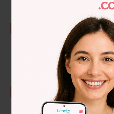
Kullanım Şartları & Gizlilik
okudum. Onaylıyorum.
E-Bülten aboneliğini onaylıyorum.
ŞİFRE SIFIRLA
Lütfen e-posta adresinizi giriniz
Lorem
Ipsum