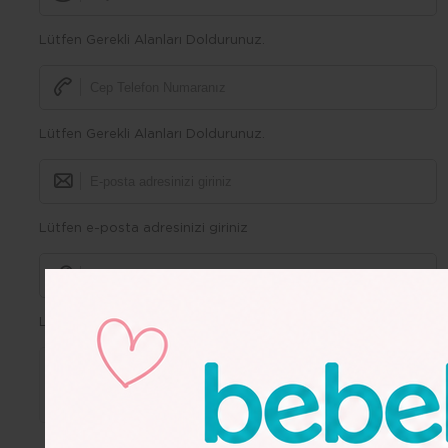
Lütfen Gerekli Alanları Doldurunuz.
Lütfen Gerekli Alanları Doldurunuz.
Lütfen e-posta adresinizi giriniz
Lütfen Gerekli Alanları Doldurunuz.