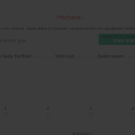
Merhaba ,
zim için önemli. Sana daha iyi hizmet verebilmemiz için aşağıdaki formu
ANNELERE & UZMA
Fikrim yok
Beğen
SORU SOR
k Gıda Tarifleri
Sizin İçin
Dekorasyon
3
4
5
6
E-posta *