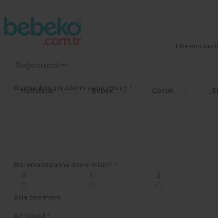
Fikirlerin bi
Beğenmedim
Bizimle ilgili görüşlerini yazar mısın? *
Hamilelik
Bebek
Çocuk
E
Bizi arkadaşlarına önerir misin? *
0
1
2
Asla önermem
Ad Soyad *