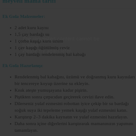
meyveli mama tarifi
Ek Gıda Malzemeler:
2 adet kuru kayısı
1,5 çay bardağı su
Lorem
The requested content cannot be
1 çorba kaşığı kuru üzüm
Ipsum
loaded.
1 çay kaşığı öğütülmüş ceviz
Dolor
Please try again later.
1 çay bardağı rendelenmiş bal kabağı
Lorem
Ek Gıda Hazırlanışı:
Ipsum
Dolor
Rendelenmiş bal kabağını, üzümü ve doğranmış kuru kayısıları
bir tencereye koyup üzerine su ekleyin.
Kısık ateşte yumuşayana kadar pişirin.
Piştikten sonra çırpıcıdan geçirerek cevizi ilave edin.
Dilerseniz yulaf ezmesini robottan iyice çekip bir su bardağı
soğuk suya iki tepeleme yemek kaşığı yulaf ezmesini katın.
Karıştırıp 2–3 dakika kaynatın ve yulaf ezmesini hazırlayın.
Daha sonra içine diğerlerini karıştırarak mamanınızın yapımını
tamamlayın.