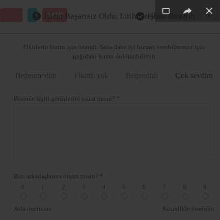
×
×
×
×
×
×
GİRİŞ
MENÜ
İşlem Başarısız Oldu. Lütfen tekrar deneyin
İşlem Başarılı
Merhaba ,
Fikirlerin bizim için önemli. Sana daha iyi hizmet verebilmemiz için
aşağıdaki formu doldurabilirsin.
Beğenmedim
Fikrim yok
Beğendim
Çok sevdim
Bizimle ilgili görüşlerini yazar mısın? *
Bizi arkadaşlarına önerir misin? *
0
1
2
3
4
5
6
7
8
9
Asla önermem
Kesinlikle öneririm