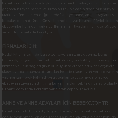
Bebeko.com.tr, anne adayları, anneler ve babaları, onlarla iletişime
geçmek isteyen marka ve firmaları tek bir çatı altında birleştiriyor.
Marka ve firmaları en doğru hedef kitleye, anne, anne adaylarını ve
babaları da en doğru ürün ve hizmete kavuşturuyor. Böylelikle hem
ebeveynler hem de marka ve firmaların ihtiyaçlarını en kısa sürede
ve en doğru şekilde karşılıyor.
FİRMALAR İÇİN;
Hedef kitleniz tam da bu sektör diyorsanız artık yeriniz burası!
Hamilelik, doğum, anne, baba, bebek ve çocuk ihtiyaçlarına uygun
hizmet ve ürün sağladığınız bu büyük sektörde artık ebeveynlere
ulaşmaya çalışmanıza, doğrudan hedefe ulaşmayan yerlere yatırım
yapmanıza gerek kalmadı. Artık bunları sadece, ayda binlerce
ebeveynin ziyaret ettiği, marka ve firmaları tek tek inceleyip ulaştığ
Bebeko.com.tr’de ücretsiz yer alarak yapabileceksiniz.
ANNE VE ANNE ADAYLARI İÇİN BEBEKO.COM.TR
Bebeko.com.tr, hamilelik, doğum, bebek/çocuk bakımı, bebek/
çocuk beslenmesi, ek gıda tarifleri gibi merak ettiğiniz her konuda