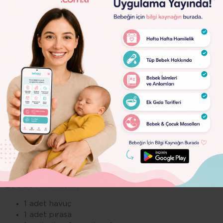
Lorem
Ipsum
Dolor
Lorem
Ipsum
Dolor
Bebekler için makarna çorbası
4084
tarifi (18+Ay)
Ek Gıda Malzemeler:
1 adet havuç
1 adet pırasa