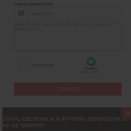
UZMAN GÖRÜŞÜ ÖNER
×
×
DİJİTAL EBEVEYNLİK PLATFORMU BEBEKO.COM.TR
NE İŞE YARIYOR?