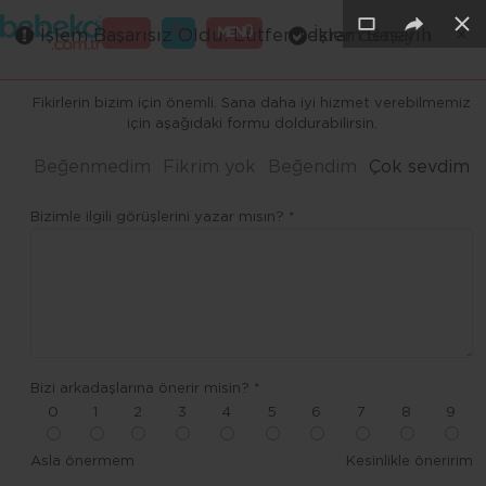
×
×
×
×
×
×
GİRİŞ
MENÜ
İşlem Başarısız Oldu. Lütfen tekrar deneyin
İşlem Başarılı
Merhaba ,
Fikirlerin bizim için önemli. Sana daha iyi hizmet verebilmemiz
için aşağıdaki formu doldurabilirsin.
Beğenmedim
Fikrim yok
Beğendim
Çok sevdim
Bizimle ilgili görüşlerini yazar mısın? *
Bizi arkadaşlarına önerir misin? *
0
1
2
3
4
5
6
7
8
9
Asla önermem
Kesinlikle öneririm