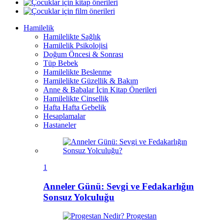
Hamilelik
Hamilelikte Sağlık
Hamilelik Psikolojisi
Doğum Öncesi & Sonrası
Tüp Bebek
Hamilelikte Beslenme
Hamilelikte Güzellik & Bakım
Anne & Babalar İçin Kitap Önerileri
Hamilelikte Cinsellik
Hafta Hafta Gebelik
Hesaplamalar
Hastaneler
1
Anneler Günü: Sevgi ve Fedakarlığın
Sonsuz Yolculuğu