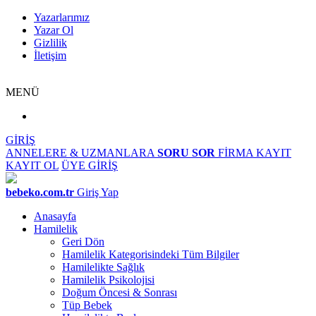
Yazarlarımız
Yazar Ol
Gizlilik
İletişim
MENÜ
GİRİŞ
ANNELERE & UZMANLARA
SORU SOR
FİRMA KAYIT
KAYIT OL
ÜYE GİRİŞ
bebeko.com.tr
Giriş Yap
Anasayfa
Hamilelik
Geri Dön
Hamilelik Kategorisindeki Tüm Bilgiler
Hamilelikte Sağlık
Hamilelik Psikolojisi
Doğum Öncesi & Sonrası
Tüp Bebek