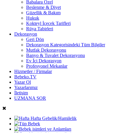
Babalara Özel
Beslenme & Diyet
Güzellik & Bakım
Hukuk
Kokteyl İçecek Tarifleri
Rüya Tabirleri
Dekorasyon
Geri Dön
Dekorasyon Kategorisindeki Tüm Bilgiler
Mutfak Dekorasyonu
Banyo & Tuvalet Dekorasyonu
Ev İçi Dekorasyon
Profesyonel Mekanlar
Hizmetler / Firmalar
Bebeko.TV
Yazar Ol
Yazarlarımız
İletişim
UZMANA SOR