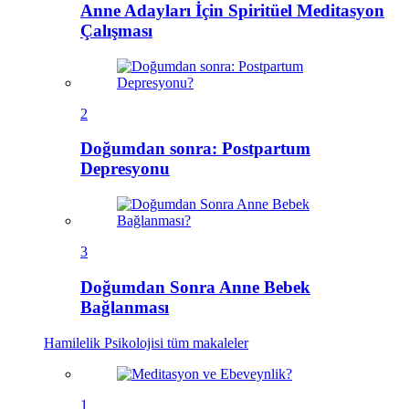
Anne Adayları İçin Spiritüel Meditasyon
Çalışması
2
Doğumdan sonra: Postpartum
Depresyonu
3
Doğumdan Sonra Anne Bebek
Bağlanması
Hamilelik Psikolojisi
tüm makaleler
1