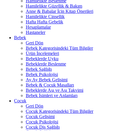
Hamilelikte Beslenme
Hamilelikte Güzellik & Bakım
Anne & Babalar İçin Kitap Önerileri
Hamilelikte Cinsellik
Hafta Hafta Gebelik
Hesaplamalar
Hastaneler
Bebek
Geri Dön
Bebek Kategorisindeki Tüm Bilgiler
Ürün İncelemeleri
Bebeklerde Uyku
Bebeklerde Beslenme
Bebek Sağlığı
Bebek Psikolojisi
Ay Ay Bebek Gelişimi
Bebek & Çocuk Masalları
Bebeklerde Aşı ve Aşı Takvimi
Bebek İsimleri ve Anlamları
Çocuk
Geri Dön
Çocuk Kategorisindeki Tüm Bilgiler
Çocuk Gelişimi
Çocuk Psikolojisi
Çocuk Diş Sağlığı