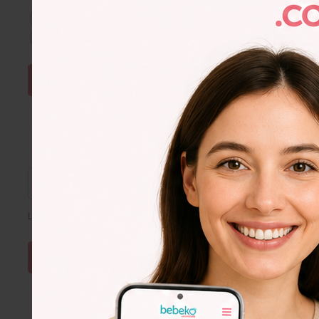
Kullanım Şartları & Gizlilik
okudum. Onaylıyorum.
E-Bülten aboneliğini onaylıyorum.
ŞİFRE SIFIRLA
Lütfen e-posta adresinizi giriniz
Lorem
Ipsum