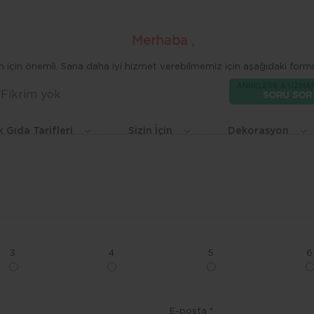
Merhaba ,
zim için önemli. Sana daha iyi hizmet verebilmemiz için aşağıdaki formu
ANNELERE & UZMA
Fikrim yok
Beğen
SORU SOR
k Gıda Tarifleri
Sizin İçin
Dekorasyon
3
4
5
6
E-posta *