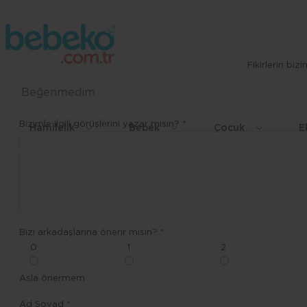
Fikirlerin bi
Beğenmedim
Bizimle ilgili görüşlerini yazar mısın? *
Hamilelik
Bebek
Çocuk
E
Bizi arkadaşlarına önerir misin? *
0
1
2
Asla önermem
Ad Soyad *