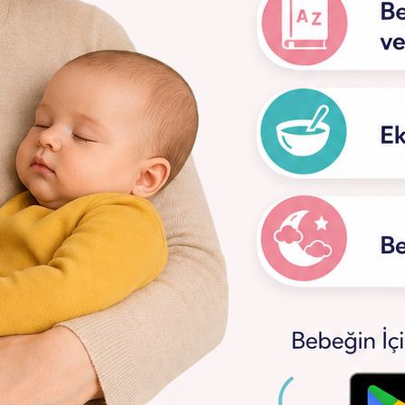
esleyici Kış Çorbası (8+Ay)