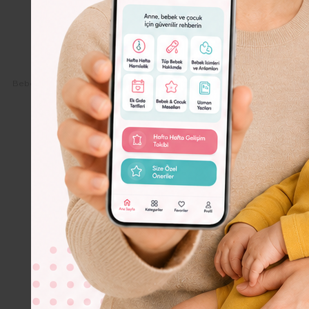
Dolor
Lorem
Ipsum
Dolor
Bebeko.com.tr
Ek Gıda Tarifleri
Bebekler İçin Çorba Tarifleri
B