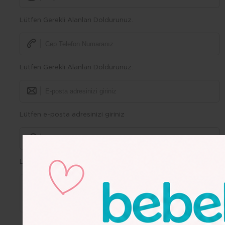
Lütfen Gerekli Alanları Doldurunuz.
Lütfen Gerekli Alanları Doldurunuz.
Lütfen e-posta adresinizi giriniz
Lütfen Gerekli Alanları Doldurunuz.