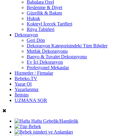
Babalara Özel
Beslenme & Diyet
Güzellik & Bakım
Hukuk
Kokteyl İçecek Tarifleri
Rüya Tabirleri
Dekorasyon
Geri Dön
Dekorasyon Kategorisindeki Tüm Bilgiler
Mutfak Dekorasyonu
Banyo & Tuvalet Dekorasyonu
Ev İçi Dekorasyon
Profesyonel Mekanlar
Hizmetler / Firmalar
Bebeko.TV
Yazar Ol
Yazarlarımız
İletişim
UZMANA SOR