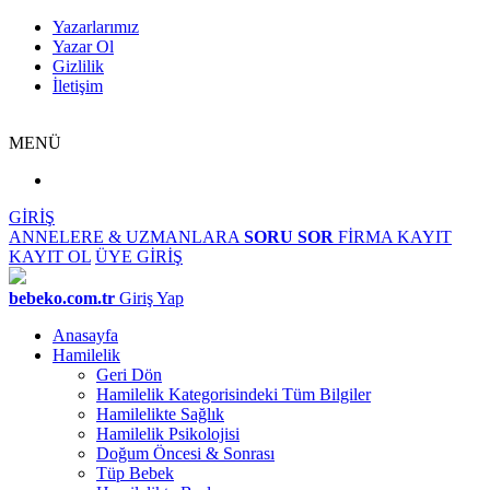
Yazarlarımız
Yazar Ol
Gizlilik
İletişim
MENÜ
GİRİŞ
ANNELERE & UZMANLARA
SORU SOR
FİRMA KAYIT
KAYIT OL
ÜYE GİRİŞ
bebeko.com.tr
Giriş Yap
Anasayfa
Hamilelik
Geri Dön
Hamilelik Kategorisindeki Tüm Bilgiler
Hamilelikte Sağlık
Hamilelik Psikolojisi
Doğum Öncesi & Sonrası
Tüp Bebek