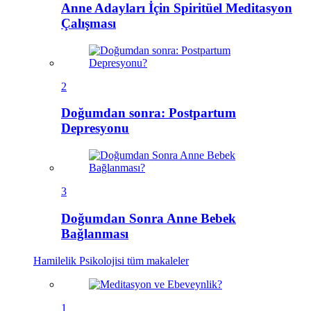
Anne Adayları İçin Spiritüel Meditasyon
Çalışması
2
Doğumdan sonra: Postpartum
Depresyonu
3
Doğumdan Sonra Anne Bebek
Bağlanması
Hamilelik Psikolojisi
tüm makaleler
1