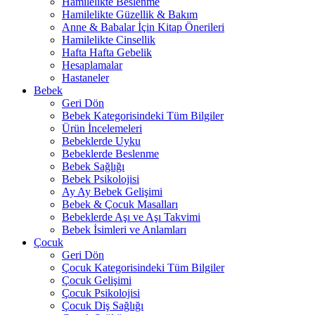
Hamilelikte Beslenme
Hamilelikte Güzellik & Bakım
Anne & Babalar İçin Kitap Önerileri
Hamilelikte Cinsellik
Hafta Hafta Gebelik
Hesaplamalar
Hastaneler
Bebek
Geri Dön
Bebek Kategorisindeki Tüm Bilgiler
Ürün İncelemeleri
Bebeklerde Uyku
Bebeklerde Beslenme
Bebek Sağlığı
Bebek Psikolojisi
Ay Ay Bebek Gelişimi
Bebek & Çocuk Masalları
Bebeklerde Aşı ve Aşı Takvimi
Bebek İsimleri ve Anlamları
Çocuk
Geri Dön
Çocuk Kategorisindeki Tüm Bilgiler
Çocuk Gelişimi
Çocuk Psikolojisi
Çocuk Diş Sağlığı