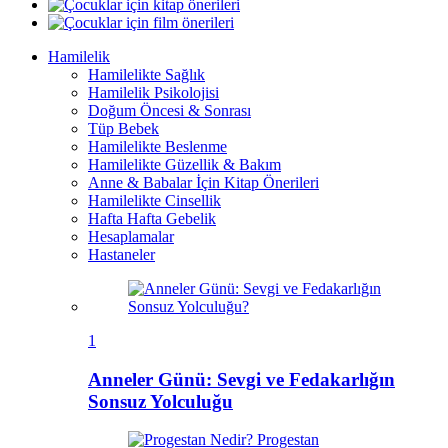
Hamilelik
Hamilelikte Sağlık
Hamilelik Psikolojisi
Doğum Öncesi & Sonrası
Tüp Bebek
Hamilelikte Beslenme
Hamilelikte Güzellik & Bakım
Anne & Babalar İçin Kitap Önerileri
Hamilelikte Cinsellik
Hafta Hafta Gebelik
Hesaplamalar
Hastaneler
1
Anneler Günü: Sevgi ve Fedakarlığın
Sonsuz Yolculuğu