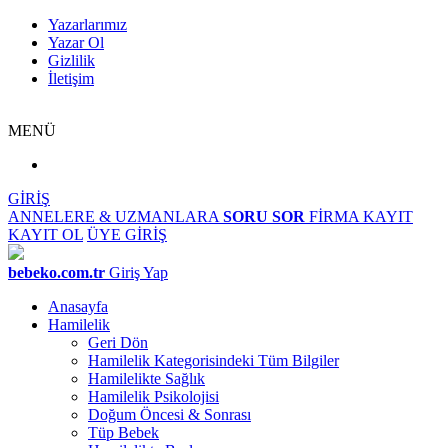
Yazarlarımız
Yazar Ol
Gizlilik
İletişim
MENÜ
GİRİŞ
ANNELERE & UZMANLARA
SORU SOR
FİRMA KAYIT
KAYIT OL
ÜYE GİRİŞ
bebeko.com.tr
Giriş Yap
Anasayfa
Hamilelik
Geri Dön
Hamilelik Kategorisindeki Tüm Bilgiler
Hamilelikte Sağlık
Hamilelik Psikolojisi
Doğum Öncesi & Sonrası
Tüp Bebek