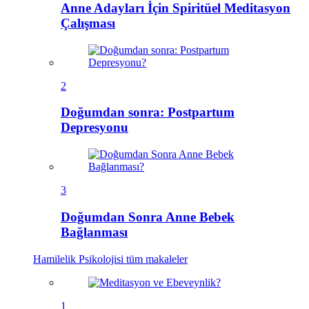
Anne Adayları İçin Spiritüel Meditasyon
Çalışması
2
Doğumdan sonra: Postpartum
Depresyonu
3
Doğumdan Sonra Anne Bebek
Bağlanması
Hamilelik Psikolojisi
tüm makaleler
1