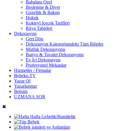
Babalara Özel
Beslenme & Diyet
Güzellik & Bakım
Hukuk
Kokteyl İçecek Tarifleri
Rüya Tabirleri
Dekorasyon
Geri Dön
Dekorasyon Kategorisindeki Tüm Bilgiler
Mutfak Dekorasyonu
Banyo & Tuvalet Dekorasyonu
Ev İçi Dekorasyon
Profesyonel Mekanlar
Hizmetler / Firmalar
Bebeko.TV
Yazar Ol
Yazarlarımız
İletişim
UZMANA SOR