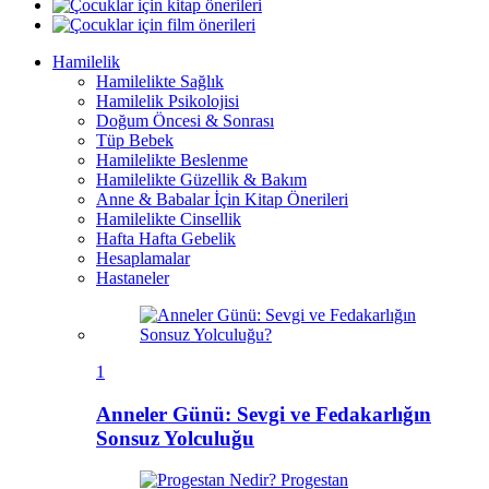
Hamilelik
Hamilelikte Sağlık
Hamilelik Psikolojisi
Doğum Öncesi & Sonrası
Tüp Bebek
Hamilelikte Beslenme
Hamilelikte Güzellik & Bakım
Anne & Babalar İçin Kitap Önerileri
Hamilelikte Cinsellik
Hafta Hafta Gebelik
Hesaplamalar
Hastaneler
1
Anneler Günü: Sevgi ve Fedakarlığın
Sonsuz Yolculuğu