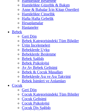
Hamilelikte Beslenme
Hamilelikte Güzellik & Bakım
Anne & Babalar İçin Kitap Önerileri
Hamilelikte Cinsellik
Hafta Hafta Gebelik
Hesaplamalar
Hastaneler
Bebek
Geri Dön
Bebek Kategorisindeki Tüm Bilgiler
Ürün İncelemeleri
Bebeklerde Uyku
Bebeklerde Beslenme
Bebek Sağlığı
Bebek Psikolojisi
Ay Ay Bebek Gelişimi
Bebek & Çocuk Masalları
Bebeklerde Aşı ve Aşı Takvimi
Bebek İsimleri ve Anlamları
Çocuk
Geri Dön
Çocuk Kategorisindeki Tüm Bilgiler
Çocuk Gelişimi
Çocuk Psikolojisi
Çocuk Diş Sağlığı