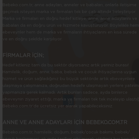
Bebeko.com.tr, anne adayları, anneler ve babaları, onlarla iletişime
geçmek isteyen marka ve firmaları tek bir çatı altında birleştiriyor.
Marka ve firmaları en doğru hedef kitleye, anne, anne adaylarını ve
babaları da en doğru ürün ve hizmete kavuşturuyor. Böylelikle hem
ebeveynler hem de marka ve firmaların ihtiyaçlarını en kısa sürede
ve en doğru şekilde karşılıyor.
FİRMALAR İÇİN;
Hedef kitleniz tam da bu sektör diyorsanız artık yeriniz burası!
Hamilelik, doğum, anne, baba, bebek ve çocuk ihtiyaçlarına uygun
hizmet ve ürün sağladığınız bu büyük sektörde artık ebeveynlere
ulaşmaya çalışmanıza, doğrudan hedefe ulaşmayan yerlere yatırım
yapmanıza gerek kalmadı. Artık bunları sadece, ayda binlerce
ebeveynin ziyaret ettiği, marka ve firmaları tek tek inceleyip ulaştığ
Bebeko.com.tr’de ücretsiz yer alarak yapabileceksiniz.
ANNE VE ANNE ADAYLARI İÇİN BEBEKO.COM.TR
Bebeko.com.tr, hamilelik, doğum, bebek/çocuk bakımı, bebek/