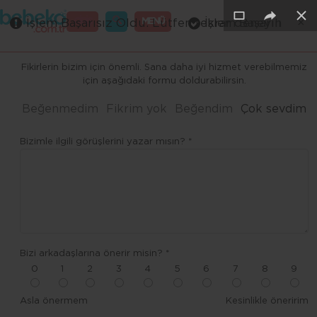
×
×
×
×
×
×
GİRİŞ
MENÜ
İşlem Başarısız Oldu. Lütfen tekrar deneyin
İşlem Başarılı
Merhaba ,
Fikirlerin bizim için önemli. Sana daha iyi hizmet verebilmemiz
için aşağıdaki formu doldurabilirsin.
Beğenmedim
Fikrim yok
Beğendim
Çok sevdim
Bizimle ilgili görüşlerini yazar mısın? *
Bizi arkadaşlarına önerir misin? *
0
1
2
3
4
5
6
7
8
9
Asla önermem
Kesinlikle öneririm