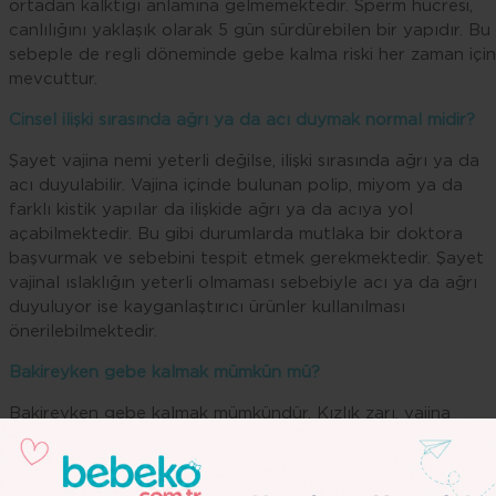
ortadan kalktığı anlamına gelmemektedir. Sperm hücresi,
canlılığını yaklaşık olarak 5 gün sürdürebilen bir yapıdır. Bu
sebeple de regli döneminde gebe kalma riski her zaman için
mevcuttur.
Cinsel ilişki sırasında ağrı ya da acı duymak normal midir?
Şayet vajina nemi yeterli değilse, ilişki sırasında ağrı ya da
acı duyulabilir. Vajina içinde bulunan polip, miyom ya da
farklı kistik yapılar da ilişkide ağrı ya da acıya yol
açabilmektedir. Bu gibi durumlarda mutlaka bir doktora
başvurmak ve sebebini tespit etmek gerekmektedir. Şayet
vajinal ıslaklığın yeterli olmaması sebebiyle acı ya da ağrı
duyuluyor ise kayganlaştırıcı ürünler kullanılması
önerilebilmektedir.
Bakireyken gebe kalmak mümkün mü?
Bakireyken gebe kalmak mümkündür. Kızlık zarı, vajina
girişinden 2-3 cm içerde bulunmaktadır. Şayet sperm
hücreleri rahim ağzına dökülmüş ise, kızlık zarı mevcutken
dahi gebe kalınabilir.