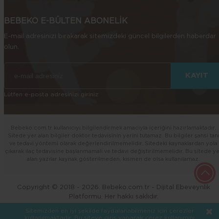
BEBEKO E-BÜLTEN ABONELİK
E-mail adresinizi bırakarak sitemizdeki güncel bilgilerden haberdar
olun.
Lütfen e-posta adresinizi giriniz
Bebeko.com.tr kullanıcıyı bilgilendirmek amacıyla içeriğini hazırlamaktadır.
Sitede yer alan bilgiler doktor tedavisinin yerini tutamaz. Bu bilgiler şahsi tan
ve tedavi yöntemi olarak değerlendirilmemelidir. Sitedeki kaynaklardan yola
çıkarak ilaç tedavisine başlanmamalı ve tedavi değiştirilmemelidir. Bu sitede y
alan yazılar kaynak gösterilmeden, kısmen de olsa kullanılamaz.
Copyright © 2018 - 2026. Bebeko.com.tr - Dijital Ebeveynlik
Platformu. Her hakkı saklıdır.
kankacard.com
Diş Kliniği
Web Tasarım
Sitemizden en iyi şekilde faydalanabilmeniz için çerezler
kullanılmaktadır. Bu siteye giriş yaparak çerez kullanımını