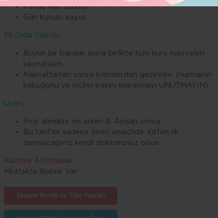
1 avuç kan üzümü
Gün kurusu kayısı
Ek Gıda Yapılışı;
Büyük bir bardak suyla birlikte tüm kuru meyveleri
kaynatalım.
Kaynattıktan sonra blenderden geçirelim. (hurmanın
kabuğunu ve incirin başını koparmayı UNUTMAYIN).
Uyarı;
İncir alerjiktir en erken 8. Aydan sonra
Bu tarifler sadece öneri amaçlıdır lütfen ilk
danışacağınız kendi doktorunuz olsun.
Kadriye Altınbaşak
Mutfakta Bebek Var
Yazarın Profili ve Tüm Yazıları