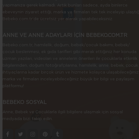
yapmanıza gerek kalmadı. Artık bunları sadece, ayda binlerce
ebeveynin ziyaret ettiği, marka ve firmaları tek tek inceleyip ulaştığ
Bebeko.com.tr’de ücretsiz yer alarak yapabileceksiniz.
ANNE VE ANNE ADAYLARI İÇİN BEBEKO.COM.TR
Bebeko.com.tr, hamilelik, doğum, bebek/çocuk bakımı, bebek/
çocuk beslenmesi, ek gıda tarifleri gibi merak ettiğiniz her konuda
uzman yazıları, videoları ve annelerin önerileri ile çocuklarla etkinlik
bilgilerinden, doğum fotoğrafçılarına, hamilelik, anne, bebek, çocuk
ihtiyaçlarına kadar birçok ürün ve hizmete kolayca ulaşabileceğiniz
marka ve firmaları inceleyebileceğiniz büyük bir bilgi ve paylaşım
platformu!
BEBEKO SOSYAL
Anne, Bebek ve Çocuklarla ilgili bilgilere ulaşmak için sosyal
medyada bizi takip edin.