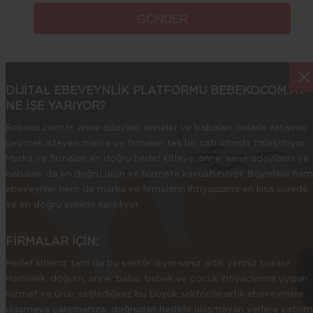
×
×
DİJİTAL EBEVEYNLİK PLATFORMU BEBEKO.COM.TR
NE İŞE YARIYOR?
Bebeko.com.tr, anne adayları, anneler ve babaları, onlarla iletişime
geçmek isteyen marka ve firmaları tek bir çatı altında birleştiriyor.
Marka ve firmaları en doğru hedef kitleye, anne, anne adaylarını ve
babaları da en doğru ürün ve hizmete kavuşturuyor. Böylelikle hem
ebeveynler hem de marka ve firmaların ihtiyaçlarını en kısa sürede
ve en doğru şekilde karşılıyor.
FİRMALAR İÇİN;
Hedef kitleniz tam da bu sektör diyorsanız artık yeriniz burası!
Hamilelik, doğum, anne, baba, bebek ve çocuk ihtiyaçlarına uygun
hizmet ve ürün sağladığınız bu büyük sektörde artık ebeveynlere
ulaşmaya çalışmanıza, doğrudan hedefe ulaşmayan yerlere yatırım