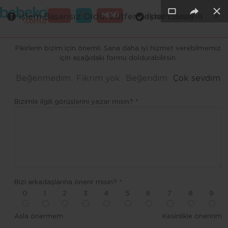
×
×
×
×
×
×
GİRİŞ
MENÜ
İşlem Başarısız Oldu. Lütfen tekrar deneyin
İşlem Başarılı
Merhaba ,
Fikirlerin bizim için önemli. Sana daha iyi hizmet verebilmemiz
için aşağıdaki formu doldurabilirsin.
Beğenmedim
Fikrim yok
Beğendim
Çok sevdim
Bizimle ilgili görüşlerini yazar mısın? *
Bizi arkadaşlarına önerir misin? *
0
1
2
3
4
5
6
7
8
9
Asla önermem
Kesinlikle öneririm