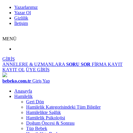
Yazarlarımız
Yazar Ol
Gizlilik
İletişim
MENÜ
GİRİŞ
ANNELERE & UZMANLARA
SORU SOR
FİRMA KAYIT
KAYIT OL
ÜYE GİRİŞ
bebeko.com.tr
Giriş Yap
Anasayfa
Hamilelik
Geri Dön
Hamilelik Kategorisindeki Tüm Bilgiler
Hamilelikte Sağlık
Hamilelik Psikolojisi
Doğum Öncesi & Sonrası
Tüp Bebek