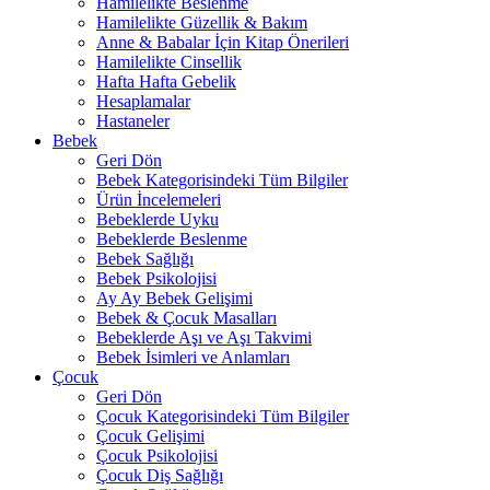
Hamilelikte Beslenme
Hamilelikte Güzellik & Bakım
Anne & Babalar İçin Kitap Önerileri
Hamilelikte Cinsellik
Hafta Hafta Gebelik
Hesaplamalar
Hastaneler
Bebek
Geri Dön
Bebek Kategorisindeki Tüm Bilgiler
Ürün İncelemeleri
Bebeklerde Uyku
Bebeklerde Beslenme
Bebek Sağlığı
Bebek Psikolojisi
Ay Ay Bebek Gelişimi
Bebek & Çocuk Masalları
Bebeklerde Aşı ve Aşı Takvimi
Bebek İsimleri ve Anlamları
Çocuk
Geri Dön
Çocuk Kategorisindeki Tüm Bilgiler
Çocuk Gelişimi
Çocuk Psikolojisi
Çocuk Diş Sağlığı