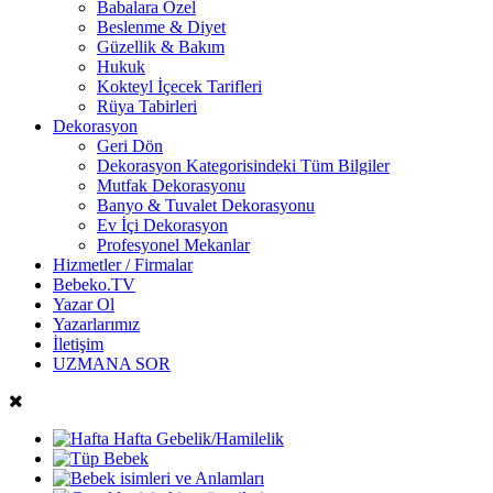
Babalara Özel
Beslenme & Diyet
Güzellik & Bakım
Hukuk
Kokteyl İçecek Tarifleri
Rüya Tabirleri
Dekorasyon
Geri Dön
Dekorasyon Kategorisindeki Tüm Bilgiler
Mutfak Dekorasyonu
Banyo & Tuvalet Dekorasyonu
Ev İçi Dekorasyon
Profesyonel Mekanlar
Hizmetler / Firmalar
Bebeko.TV
Yazar Ol
Yazarlarımız
İletişim
UZMANA SOR