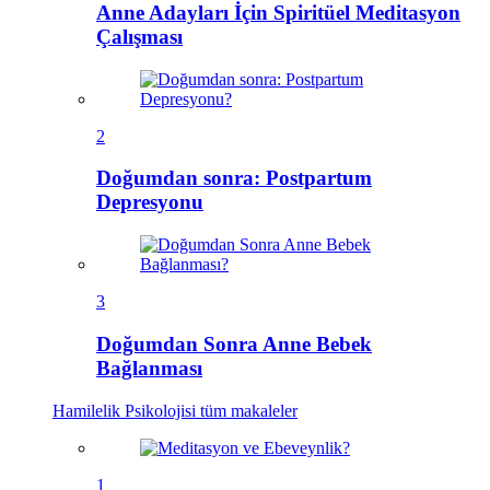
Anne Adayları İçin Spiritüel Meditasyon
Çalışması
2
Doğumdan sonra: Postpartum
Depresyonu
3
Doğumdan Sonra Anne Bebek
Bağlanması
Hamilelik Psikolojisi
tüm makaleler
1