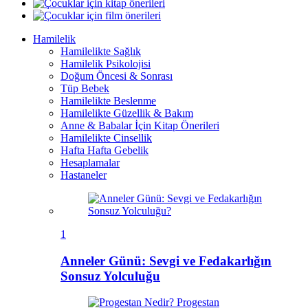
Hamilelik
Hamilelikte Sağlık
Hamilelik Psikolojisi
Doğum Öncesi & Sonrası
Tüp Bebek
Hamilelikte Beslenme
Hamilelikte Güzellik & Bakım
Anne & Babalar İçin Kitap Önerileri
Hamilelikte Cinsellik
Hafta Hafta Gebelik
Hesaplamalar
Hastaneler
1
Anneler Günü: Sevgi ve Fedakarlığın
Sonsuz Yolculuğu