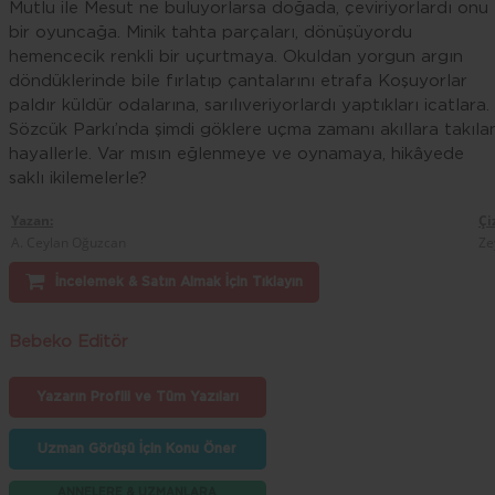
Mutlu ile Mesut ne buluyorlarsa doğada, çeviriyorlardı onu
bir oyuncağa. Minik tahta parçaları, dönüşüyordu
hemencecik renkli bir uçurtmaya. Okuldan yorgun argın
döndüklerinde bile fırlatıp çantalarını etrafa Koşuyorlar
paldır küldür odalarına, sarılıveriyorlardı yaptıkları icatlara.
Sözcük Parkı’nda şimdi göklere uçma zamanı akıllara takıla
hayallerle. Var mısın eğlenmeye ve oynamaya, hikâyede
saklı ikilemelerle?
Yazan:
Çi
A. Ceylan Oğuzcan
Ze
İncelemek & Satın Almak İçin Tıklayın
Bebeko Editör
Yazarın Profili ve Tüm Yazıları
Uzman Görüşü İçin Konu Öner
ANNELERE & UZMANLARA