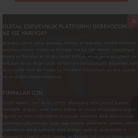
×
×
DİJİTAL EBEVEYNLİK PLATFORMU BEBEKO.COM.TR
NE İŞE YARIYOR?
Bebeko.com.tr, anne adayları, anneler ve babaları, onlarla iletişime
geçmek isteyen marka ve firmaları tek bir çatı altında birleştiriyor.
Marka ve firmaları en doğru hedef kitleye, anne, anne adaylarını ve
babaları da en doğru ürün ve hizmete kavuşturuyor. Böylelikle hem
ebeveynler hem de marka ve firmaların ihtiyaçlarını en kısa sürede
ve en doğru şekilde karşılıyor.
FİRMALAR İÇİN;
Hedef kitleniz tam da bu sektör diyorsanız artık yeriniz burası!
Hamilelik, doğum, anne, baba, bebek ve çocuk ihtiyaçlarına uygun
hizmet ve ürün sağladığınız bu büyük sektörde artık ebeveynlere
ulaşmaya çalışmanıza, doğrudan hedefe ulaşmayan yerlere yatırım
yapmanıza gerek kalmadı. Artık bunları sadece, ayda binlerce
ebeveynin ziyaret ettiği, marka ve firmaları tek tek inceleyip ulaştığ