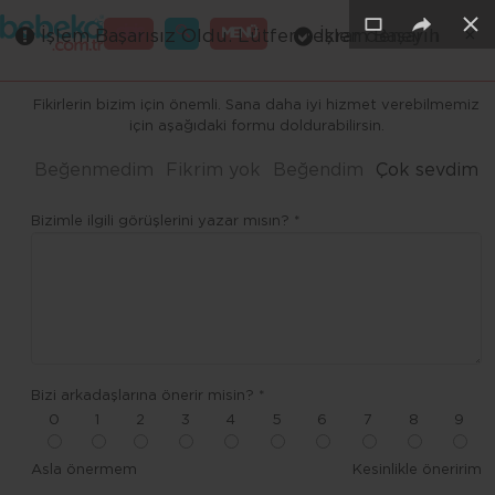
×
×
×
×
×
×
GİRİŞ
MENÜ
İşlem Başarısız Oldu. Lütfen tekrar deneyin
İşlem Başarılı
Merhaba ,
Fikirlerin bizim için önemli. Sana daha iyi hizmet verebilmemiz
için aşağıdaki formu doldurabilirsin.
Beğenmedim
Fikrim yok
Beğendim
Çok sevdim
Bizimle ilgili görüşlerini yazar mısın? *
Bizi arkadaşlarına önerir misin? *
0
1
2
3
4
5
6
7
8
9
Asla önermem
Kesinlikle öneririm