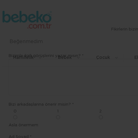
Fikirlerin bi
Beğenmedim
Bizimle ilgili görüşlerini yazar mısın? *
Hamilelik
Bebek
Çocuk
E
Bizi arkadaşlarına önerir misin? *
0
1
2
Asla önermem
Ad Soyad *