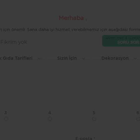
Merhaba ,
zim için önemli. Sana daha iyi hizmet verebilmemiz için aşağıdaki formu
ANNELERE & UZMA
Fikrim yok
Beğen
SORU SOR
k Gıda Tarifleri
Sizin İçin
Dekorasyon
3
4
5
6
E-posta *