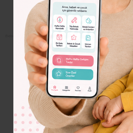
Dolor
Lorem
Ipsum
Dolor
Bebeko.com.tr
Sizin İçin
Beslenme & Diyet
Uskumru Zeytinyağl