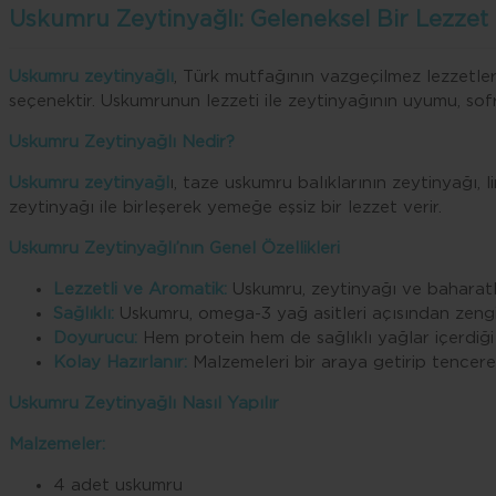
Uskumru Zeytinyağlı: Geleneksel Bir Lezzet
Uskumru zeytinyağlı
, Türk mutfağının vazgeçilmez lezzetler
seçenektir. Uskumrunun lezzeti ile zeytinyağının uyumu, sofr
Uskumru Zeytinyağlı Nedir?
Uskumru zeytinyağl
ı, taze uskumru balıklarının zeytinyağı, 
zeytinyağı ile birleşerek yemeğe eşsiz bir lezzet verir.
Uskumru Zeytinyağlı’nın Genel Özellikleri
Lezzetli ve Aromatik:
Uskumru, zeytinyağı ve baharatl
Sağlıklı:
Uskumru, omega-3 yağ asitleri açısından zengin 
Doyurucu:
Hem protein hem de sağlıklı yağlar içerdiğ
Kolay Hazırlanır:
Malzemeleri bir araya getirip tencerey
Uskumru Zeytinyağlı Nasıl Yapılır
Malzemeler:
4 adet uskumru