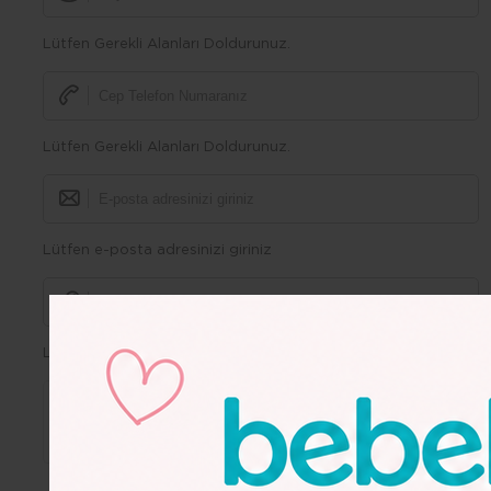
Lütfen Gerekli Alanları Doldurunuz.
Lütfen Gerekli Alanları Doldurunuz.
Lütfen e-posta adresinizi giriniz
Lütfen Gerekli Alanları Doldurunuz.