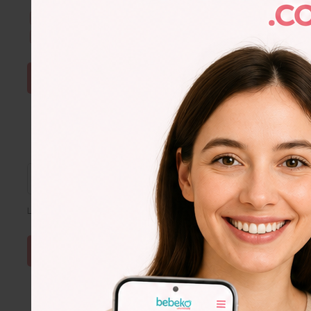
Kullanım Şartları & Gizlilik
okudum. Onaylıyorum.
E-Bülten aboneliğini onaylıyorum.
ŞİFRE SIFIRLA
Lütfen e-posta adresinizi giriniz
Lorem
Ipsum