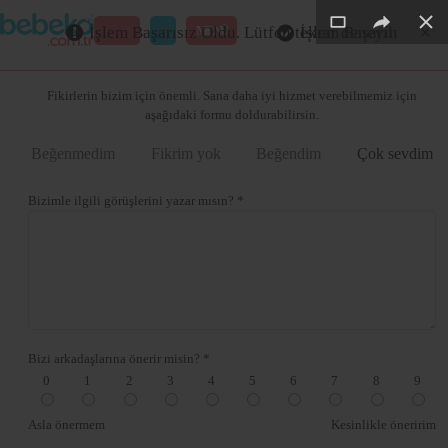
×
×
×
×
×
×
GİRİŞ
MENÜ
İşlem Başarısız Oldu. Lütfen tekrar deneyin
İşlem Başarılı
Merhaba ,
Fikirlerin bizim için önemli. Sana daha iyi hizmet verebilmemiz için
aşağıdaki formu doldurabilirsin.
Beğenmedim
Fikrim yok
Beğendim
Çok sevdim
Bizimle ilgili görüşlerini yazar mısın? *
Bizi arkadaşlarına önerir misin? *
0
1
2
3
4
5
6
7
8
9
Asla önermem
Kesinlikle öneririm