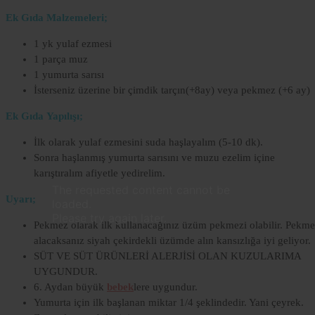
Ek Gıda Malzemeleri;
1 yk yulaf ezmesi
1 parça muz
1 yumurta sarısı
İsterseniz üzerine bir çimdik tarçın(+8ay) veya pekmez (+6 ay)
Ek Gıda Yapılışı;
İlk olarak yulaf ezmesini suda haşlayalım (5-10 dk).
Sonra haşlanmış yumurta sarısını ve muzu ezelim içine
karıştıralım afiyetle yedirelim.
Lorem
The requested content cannot be
Ipsum
Uyarı;
loaded.
Dolor
Please try again later.
Pekmez olarak ilk kullanacağınız üzüm pekmezi olabilir. Pekm
alacaksanız siyah çekirdekli üzümde alın kansızlığa iyi geliyor.
Lorem
SÜT VE SÜT ÜRÜNLERİ ALERJİSİ OLAN KUZULARIMA
Ipsum
Dolor
UYGUNDUR.
6. Aydan büyük
bebek
lere uygundur.
Yumurta için ilk başlanan miktar 1/4 şeklindedir. Yani çeyrek.