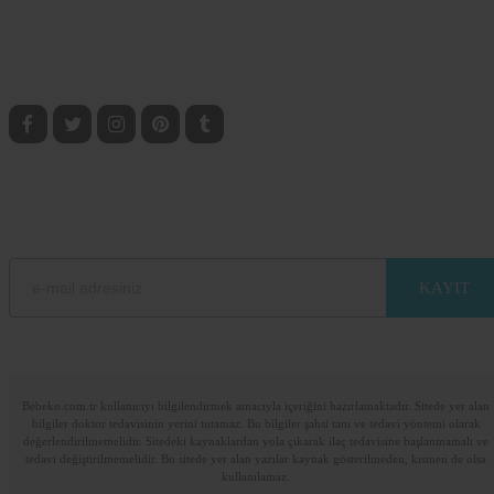
BEBEKO SOSYAL
Anne, Bebek ve Çocuklarla ilgili bilgilere ulaşmak için sosyal medyada bizi taki
edin.
BEBEKO E-BÜLTEN ABONELİK
E-mail adresinizi bırakarak sitemizdeki güncel bilgilerden haberdar olun.
Lütfen e-posta adresinizi giriniz
Bebeko.com.tr kullanıcıyı bilgilendirmek amacıyla içeriğini hazırlamaktadır. Sitede yer alan
bilgiler doktor tedavisinin yerini tutamaz. Bu bilgiler şahsi tanı ve tedavi yöntemi olarak
değerlendirilmemelidir. Sitedeki kaynaklardan yola çıkarak ilaç tedavisine başlanmamalı ve
tedavi değiştirilmemelidir. Bu sitede yer alan yazılar kaynak gösterilmeden, kısmen de olsa
kullanılamaz.