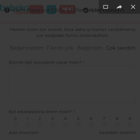
×
×
×
×
×
GİRİŞ
MENÜ
İşlem Başarısız Oldu. Lütfen tekrar deneyin
İşlem Başarılı
Merhaba ,
Fikirlerin bizim için önemli. Sana daha iyi hizmet verebilmemiz
için aşağıdaki formu doldurabilirsin.
Beğenmedim
Fikrim yok
Beğendim
Çok sevdim
Bizimle ilgili görüşlerini yazar mısın? *
Bizi arkadaşlarına önerir misin? *
0
1
2
3
4
5
6
7
8
9
Asla önermem
Kesinlikle öneririm