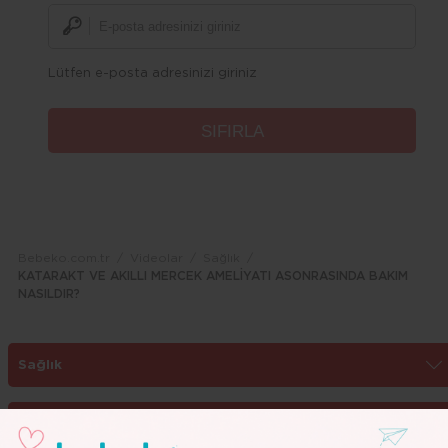
Lütfen e-posta adresinizi giriniz
Bebeko.com.tr
Videolar
Sağlık
KATARAKT VE AKILLI MERCEK AMELİYATI ASONRASINDA BAKIM
NASILDIR?