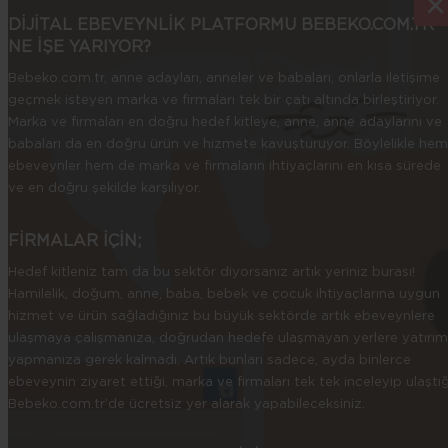
×
×
DİJİTAL EBEVEYNLİK PLATFORMU BEBEKO.COM.TR
NE İŞE YARIYOR?
Bebeko.com.tr, anne adayları, anneler ve babaları, onlarla iletişime
geçmek isteyen marka ve firmaları tek bir çatı altında birleştiriyor.
Marka ve firmaları en doğru hedef kitleye, anne, anne adaylarını ve
babaları da en doğru ürün ve hizmete kavuşturuyor. Böylelikle hem
ebeveynler hem de marka ve firmaların ihtiyaçlarını en kısa sürede
ve en doğru şekilde karşılıyor.
FİRMALAR İÇİN;
Hedef kitleniz tam da bu sektör diyorsanız artık yeriniz burası!
Hamilelik, doğum, anne, baba, bebek ve çocuk ihtiyaçlarına uygun
hizmet ve ürün sağladığınız bu büyük sektörde artık ebeveynlere
ulaşmaya çalışmanıza, doğrudan hedefe ulaşmayan yerlere yatırım
yapmanıza gerek kalmadı. Artık bunları sadece, ayda binlerce
ebeveynin ziyaret ettiği, marka ve firmaları tek tek inceleyip ulaştığ
Bebeko.com.tr’de ücretsiz yer alarak yapabileceksiniz.