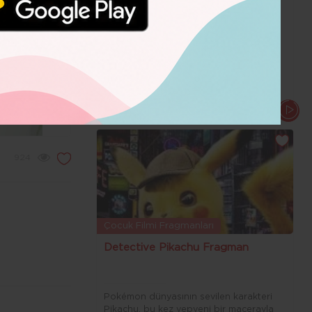
Christopher Nolan'ın çığır açan Batman
üçlemesinin ilk filmi olan Batman
Başlıyor'un nefes kesen fragmanına hoş
geldiniz. Bu fragman, Gotham Şehri'nin
karanlık kahramanının doğuşuna tanık
olmanızı sağlayacak.
924
Çocuk Filmi Fragmanları
Detective Pikachu Fragman
Pokémon dünyasının sevilen karakteri
Pikachu, bu kez yepyeni bir macerayla