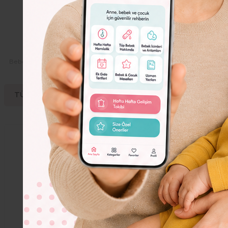
Dolor
Lorem
Ipsum
Dolor
Bebeko.com.tr
Videolar
Sağlık
Ptozis nedir?
TÜM VİDEOLAR
Hamilelik
Bebek