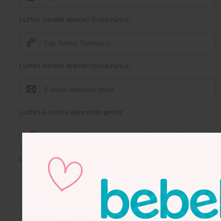
Lütfen Gerekli Alanları Doldurunuz.
Lütfen Gerekli Alanları Doldurunuz.
Lütfen e-posta adresinizi giriniz
Lütfen Gerekli Alanları Doldurunuz.