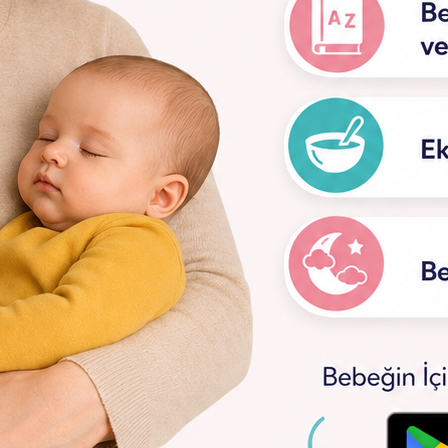
Beslenme
Sağlık
Uyku Müzikleri