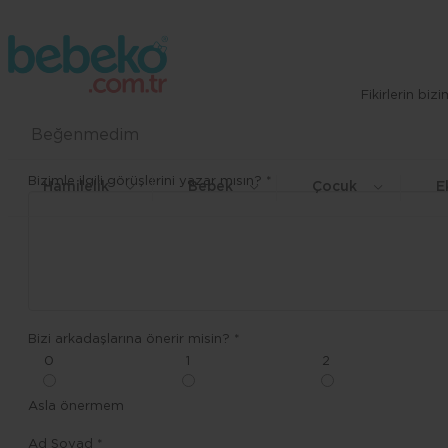
Fikirlerin bi
Beğenmedim
Bizimle ilgili görüşlerini yazar mısın? *
Hamilelik
Bebek
Çocuk
E
Bizi arkadaşlarına önerir misin? *
0
1
2
Asla önermem
Ad Soyad *