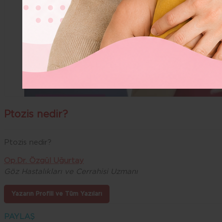
Ptozis nedir?
Ptozis nedir?
Op.Dr. Özgül Uğurtay
Göz Hastalıkları ve Cerrahisi Uzmanı
Yazarın Profili ve Tüm Yazıları
PAYLAŞ