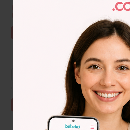
Kullanım Şartları & Gizlilik
okudum. Onaylıyorum.
E-Bülten aboneliğini onaylıyorum.
ŞİFRE SIFIRLA
Lütfen e-posta adresinizi giriniz
Lorem
Ipsum