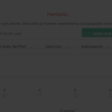
Merhaba ,
zim için önemli. Sana daha iyi hizmet verebilmemiz için aşağıdaki formu
ANNELERE & UZMA
Fikrim yok
Beğen
SORU SOR
k Gıda Tarifleri
Sizin İçin
Dekorasyon
3
4
5
6
E-posta *