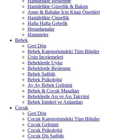
Hamilelikte Beslenme
Hamilelikte Güzellik & Bakım
Anne & Babalar İçin Kitap Önerileri
Hamilelikte Cinsellik
Hafta Hafta Gebelik
Hesaplamalar
Hastaneler
Bebek
Geri Dön
Bebek Kategorisindeki Tüm Bilgiler
Ürün İncelemeleri
Bebeklerde Uyku
Bebeklerde Beslenme
Bebek Sağlığı
Bebek Psikolojisi
Ay Ay Bebek Gelişimi
Bebek & Çocuk Masalları
Bebeklerde Aşı ve Aşı Takvimi
Bebek İsimleri ve Anlamları
Çocuk
Geri Dön
Çocuk Kategorisindeki Tüm Bilgiler
Çocuk Gelişimi
Çocuk Psikolojisi
Çocuk Diş Sağlığı