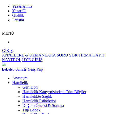
Yazarlarımız
Yazar Ol
Gizlilik
İletişim
MENÜ
GİRİŞ
ANNELERE & UZMANLARA
SORU SOR
FİRMA KAYIT
KAYIT OL
ÜYE GİRİŞ
bebeko.com.tr
Giriş Yap
Anasayfa
Hamilelik
Geri Dön
Hamilelik Kategorisindeki Tüm Bilgiler
Hamilelikte Sağlık
Hamilelik Psikolojisi
Doğum Öncesi & Sonrası
Tüp Bebek