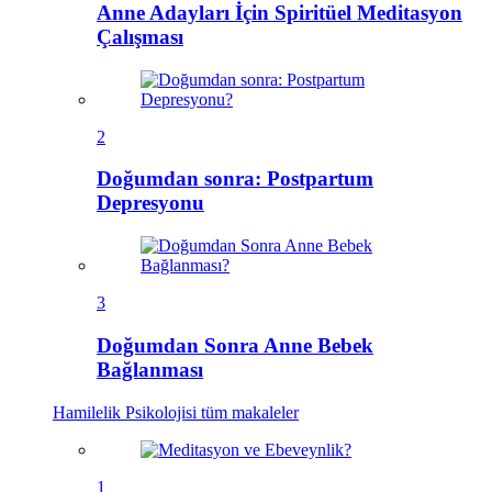
Anne Adayları İçin Spiritüel Meditasyon
Çalışması
2
Doğumdan sonra: Postpartum
Depresyonu
3
Doğumdan Sonra Anne Bebek
Bağlanması
Hamilelik Psikolojisi
tüm makaleler
1