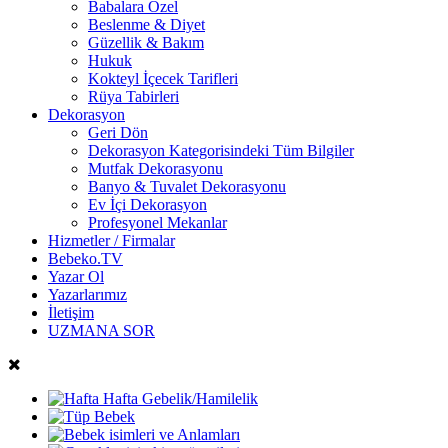
Babalara Özel
Beslenme & Diyet
Güzellik & Bakım
Hukuk
Kokteyl İçecek Tarifleri
Rüya Tabirleri
Dekorasyon
Geri Dön
Dekorasyon Kategorisindeki Tüm Bilgiler
Mutfak Dekorasyonu
Banyo & Tuvalet Dekorasyonu
Ev İçi Dekorasyon
Profesyonel Mekanlar
Hizmetler / Firmalar
Bebeko.TV
Yazar Ol
Yazarlarımız
İletişim
UZMANA SOR