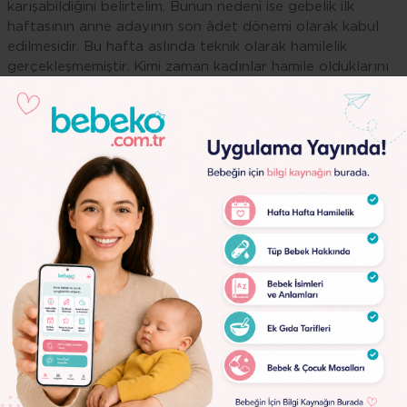
karışabildiğini belirtelim. Bunun nedeni ise gebelik ilk
haftasının anne adayının son âdet dönemi olarak kabul
edilmesidir. Bu hafta aslında teknik olarak hamilelik
gerçekleşmemiştir. Kimi zaman kadınlar hamile olduklarını
öğrendikleri haftanın gebeliğin ilk haftası olduğunu düşünür
Bu da akılların karışmasına neden olur. Kadınlar genellikle
hamile olduklarını âdet gecikmesi yaşadıklarında gebelik
testi yaparak öğrenirler. Bu süreçte de 2, 3 ya da 4 haftalı
hamile oldukları döneme denk gelir. Bunun nedeni ise
gebelik hesaplamasının bu yöntemle yapılıyor olmasıdır.
Âdet düzensizliği olan kadınlar için gebelik hesaplaması
daha kompleks bir boyut kazanabilir. Bu durum son âdet
Lorem
tarihini hatırlamayanlar için de geçerlidir. Ancak kaç haftalı
Ipsum
hamile olunduğu, yapılan testlerle de anlaşılabilir. Halk
Dolor
arasında hamilelik hormonu olarak bilinen beta hCG hormo
seviyesi, kadınların kaç haftalık hamile olduklarına dair
Lorem
önemli bir veridir. Âdet düzensizliği yaşayan ya da son âdet
Ipsum
dönemini hatırlamayan kadınlar kandaki hCG hormon
Dolor
seviyesi yardımı ile doktorlarından kaç haftalık hamile
olduklarını öğrenebilir.