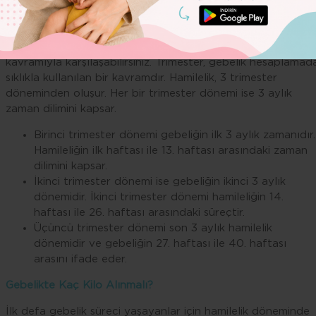
Gebelikte Trimester Dönemi Nedir?
Gebelik hesaplama cetveline göz attığınızda trimester
kavramıyla karşılaşabilirsiniz. Trimester, gebelik hesaplamad
sıklıkla kullanılan bir kavramdır. Hamilelik, 3 trimester
döneminden oluşur. Her bir trimester dönemi ise 3 aylık
zaman dilimini kapsar.
Birinci trimester dönemi gebeliğin ilk 3 aylık zamanıdır.
Hamileliğin ilk haftası ile 13. haftası arasındaki zaman
dilimini kapsar.
İkinci trimester dönemi ise gebeliğin ikinci 3 aylık
dönemidir. İkinci trimester dönemi hamileliğin 14.
haftası ile 26. haftası arasındaki süreçtir.
Üçüncü trimester dönemi son 3 aylık hamilelik
dönemidir ve gebeliğin 27. haftası ile 40. haftası
arasını ifade eder.
Gebelikte Kaç Kilo Alınmalı?
İlk defa gebelik süreci yaşayanlar için hamilelik döneminde