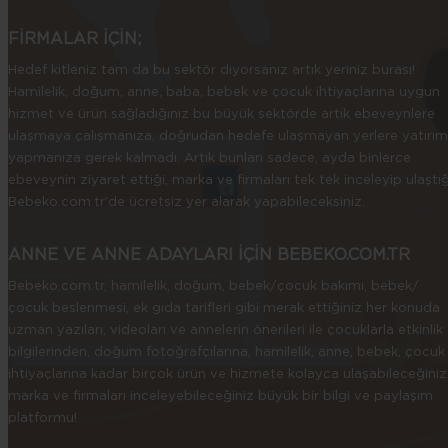
FİRMALAR İÇİN;
Hedef kitleniz tam da bu sektör diyorsanız artık yeriniz burası!
Hamilelik, doğum, anne, baba, bebek ve çocuk ihtiyaçlarına uygun
hizmet ve ürün sağladığınız bu büyük sektörde artık ebeveynlere
ulaşmaya çalışmanıza, doğrudan hedefe ulaşmayan yerlere yatırım
yapmanıza gerek kalmadı. Artık bunları sadece, ayda binlerce
ebeveynin ziyaret ettiği, marka ve firmaları tek tek inceleyip ulaştığ
Bebeko.com.tr’de ücretsiz yer alarak yapabileceksiniz.
ANNE VE ANNE ADAYLARI İÇİN BEBEKO.COM.TR
Bebeko.com.tr, hamilelik, doğum, bebek/çocuk bakımı, bebek/
çocuk beslenmesi, ek gıda tarifleri gibi merak ettiğiniz her konuda
uzman yazıları, videoları ve annelerin önerileri ile çocuklarla etkinlik
bilgilerinden, doğum fotoğrafçılarına, hamilelik, anne, bebek, çocuk
ihtiyaçlarına kadar birçok ürün ve hizmete kolayca ulaşabileceğiniz
marka ve firmaları inceleyebileceğiniz büyük bir bilgi ve paylaşım
platformu!