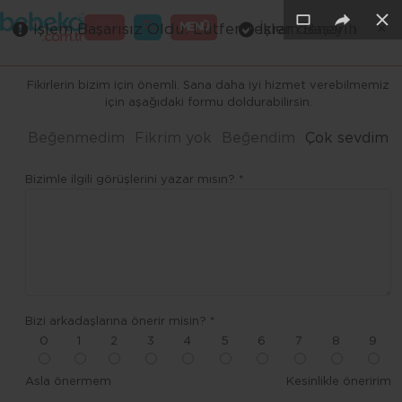
×
×
×
×
×
×
GİRİŞ
MENÜ
İşlem Başarısız Oldu. Lütfen tekrar deneyin
İşlem Başarılı
Merhaba ,
Fikirlerin bizim için önemli. Sana daha iyi hizmet verebilmemiz
için aşağıdaki formu doldurabilirsin.
Beğenmedim
Fikrim yok
Beğendim
Çok sevdim
Bizimle ilgili görüşlerini yazar mısın? *
Bizi arkadaşlarına önerir misin? *
0
1
2
3
4
5
6
7
8
9
Asla önermem
Kesinlikle öneririm