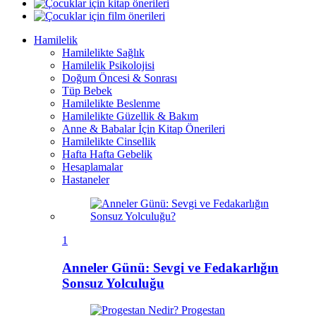
Hamilelik
Hamilelikte Sağlık
Hamilelik Psikolojisi
Doğum Öncesi & Sonrası
Tüp Bebek
Hamilelikte Beslenme
Hamilelikte Güzellik & Bakım
Anne & Babalar İçin Kitap Önerileri
Hamilelikte Cinsellik
Hafta Hafta Gebelik
Hesaplamalar
Hastaneler
1
Anneler Günü: Sevgi ve Fedakarlığın
Sonsuz Yolculuğu