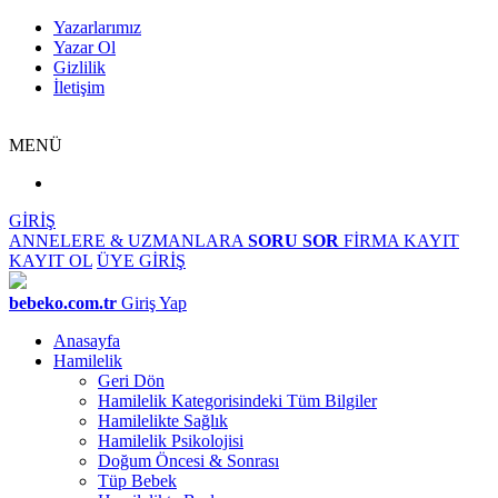
Yazarlarımız
Yazar Ol
Gizlilik
İletişim
MENÜ
GİRİŞ
ANNELERE & UZMANLARA
SORU SOR
FİRMA KAYIT
KAYIT OL
ÜYE GİRİŞ
bebeko.com.tr
Giriş Yap
Anasayfa
Hamilelik
Geri Dön
Hamilelik Kategorisindeki Tüm Bilgiler
Hamilelikte Sağlık
Hamilelik Psikolojisi
Doğum Öncesi & Sonrası
Tüp Bebek