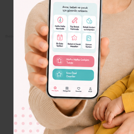
Dolor
Lorem
Ipsum
Dolor
Bebeko.com.tr
Çocuk
Çocuklarda Beslenme
Buğday Alerjisi N