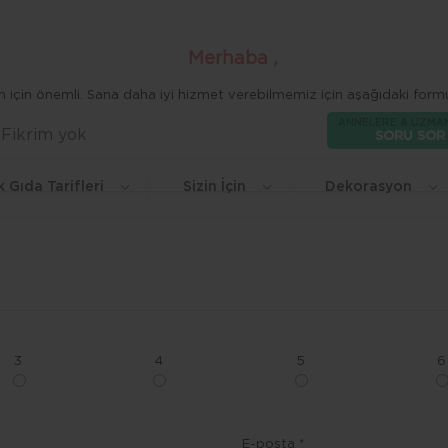
Merhaba ,
zim için önemli. Sana daha iyi hizmet verebilmemiz için aşağıdaki formu
ANNELERE & UZMA
Fikrim yok
Beğen
SORU SOR
k Gıda Tarifleri
Sizin İçin
Dekorasyon
3
4
5
6
E-posta *