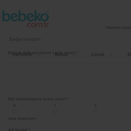
Fikirlerin bi
Beğenmedim
Bizimle ilgili görüşlerini yazar mısın? *
Hamilelik
Bebek
Çocuk
E
Bizi arkadaşlarına önerir misin? *
0
1
2
Asla önermem
Ad Soyad *