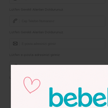
Lütfen Gerekli Alanları Doldurunuz.
Lütfen Gerekli Alanları Doldurunuz.
Lütfen e-posta adresinizi giriniz
Lütfen Gerekli Alanları Doldurunuz.