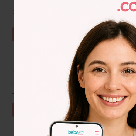
Kullanım Şartları & Gizlilik
okudum. Onaylıyorum.
E-Bülten aboneliğini onaylıyorum.
ŞİFRE SIFIRLA
Lütfen e-posta adresinizi giriniz
Lorem
Ipsum