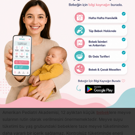
Lorem
Ipsum
Dolor
Lorem
Ipsum
Dolor
Çocuklara Meyve Suyu Verilebilir
1230
Mi ?
Amerikan Pediatri Akademisi, 12 aylıktan küçük
bebek
lere meyve
sularının rutin olarak verilmesini önermemektedir.
Meyve suyu
tüketimi bu yaş grubundaki bebeklere taze meyve tüketiminden
daha yararlı bir içerik sağlamaz.
Kontrolsüz tüketiminde enerji