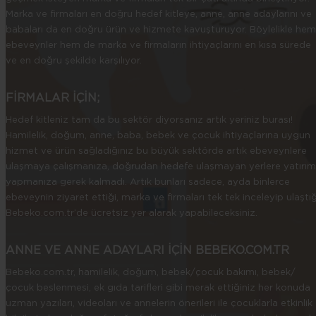
Marka ve firmaları en doğru hedef kitleye, anne, anne adaylarını ve
babaları da en doğru ürün ve hizmete kavuşturuyor. Böylelikle hem
ebeveynler hem de marka ve firmaların ihtiyaçlarını en kısa sürede
ve en doğru şekilde karşılıyor.
FİRMALAR İÇİN;
Hedef kitleniz tam da bu sektör diyorsanız artık yeriniz burası!
Hamilelik, doğum, anne, baba, bebek ve çocuk ihtiyaçlarına uygun
hizmet ve ürün sağladığınız bu büyük sektörde artık ebeveynlere
ulaşmaya çalışmanıza, doğrudan hedefe ulaşmayan yerlere yatırım
yapmanıza gerek kalmadı. Artık bunları sadece, ayda binlerce
ebeveynin ziyaret ettiği, marka ve firmaları tek tek inceleyip ulaştığ
Bebeko.com.tr’de ücretsiz yer alarak yapabileceksiniz.
ANNE VE ANNE ADAYLARI İÇİN BEBEKO.COM.TR
Bebeko.com.tr, hamilelik, doğum, bebek/çocuk bakımı, bebek/
çocuk beslenmesi, ek gıda tarifleri gibi merak ettiğiniz her konuda
uzman yazıları, videoları ve annelerin önerileri ile çocuklarla etkinlik