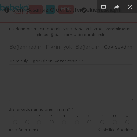
×
×
×
×
×
×
GİRİŞ
MENÜ
İşlem Başarısız Oldu. Lütfen tekrar deneyin
İşlem Başarılı
Merhaba ,
Fikirlerin bizim için önemli. Sana daha iyi hizmet verebilmemiz
için aşağıdaki formu doldurabilirsin.
Beğenmedim
Fikrim yok
Beğendim
Çok sevdim
Bizimle ilgili görüşlerini yazar mısın? *
Bizi arkadaşlarına önerir misin? *
0
1
2
3
4
5
6
7
8
9
Asla önermem
Kesinlikle öneririm