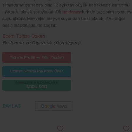
alımında artışa sebep olur.
12 aylıktan büyük bebeklerde ise sınırlı
miktarda olmak şartıyla günlük
beslenme
lerinde taze sıkılmış meyv
suyu olabilir.
Meyveler, meyve suyundan farklı olarak lif ve diğer
besin maddelerini de sağlar.
Ecem Tuğba Özkan
Beslenme ve Diyetetik (Diyetisyen)
Yazarın Profili ve Tüm Yazıları
Uzman Görüşü İçin Konu Öner
ANNELERE & UZMANLARA
SORU SOR
PAYLAŞ