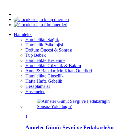
Hamilelik
Hamilelikte Sağlık
Hamilelik Psikolojisi
Doğum Öncesi & Sonrası
Tüp Bebek
Hamilelikte Beslenme
Hamilelikte Güzellik & Bakım
Anne & Babalar İçin Kitap Önerileri
Hamilelikte Cinsellik
Hafta Hafta Gebelik
Hesaplamalar
Hastaneler
1
Anneler Günü: Sevgi ve Fedakarlığın