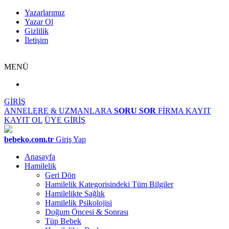
Yazarlarımız
Yazar Ol
Gizlilik
İletişim
MENÜ
GİRİŞ
ANNELERE & UZMANLARA
SORU SOR
FİRMA KAYIT
KAYIT OL
ÜYE GİRİŞ
bebeko.com.tr
Giriş Yap
Anasayfa
Hamilelik
Geri Dön
Hamilelik Kategorisindeki Tüm Bilgiler
Hamilelikte Sağlık
Hamilelik Psikolojisi
Doğum Öncesi & Sonrası
Tüp Bebek