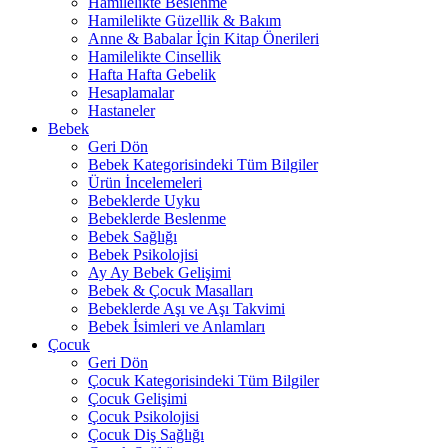
Hamilelikte Beslenme
Hamilelikte Güzellik & Bakım
Anne & Babalar İçin Kitap Önerileri
Hamilelikte Cinsellik
Hafta Hafta Gebelik
Hesaplamalar
Hastaneler
Bebek
Geri Dön
Bebek Kategorisindeki Tüm Bilgiler
Ürün İncelemeleri
Bebeklerde Uyku
Bebeklerde Beslenme
Bebek Sağlığı
Bebek Psikolojisi
Ay Ay Bebek Gelişimi
Bebek & Çocuk Masalları
Bebeklerde Aşı ve Aşı Takvimi
Bebek İsimleri ve Anlamları
Çocuk
Geri Dön
Çocuk Kategorisindeki Tüm Bilgiler
Çocuk Gelişimi
Çocuk Psikolojisi
Çocuk Diş Sağlığı