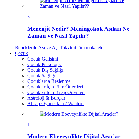
3
Menenjit Nedir? Meningokok Aşıları Ne
Zaman ve Nasıl Yapılır?
Bebeklerde Aşı ve Aşı Takvimi
tüm makaleler
Çocuk
Çocuk Gelişimi
Çocuk Psikolojisi
Çocuk Diş Sağlığı
Çocuk Sağlığı
Çocuklarda Beslenme
Çocuklar İçin Film Önerileri
Çocuklar İçin Kitap Önerileri
Astroloji & Burçlar
Ahşap Oyuncaklar / Waldorf
1
Modern Ebeveynlikte Dijital Araçlar