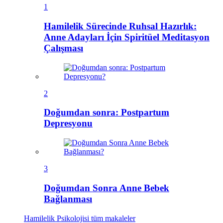
1
Hamilelik Sürecinde Ruhsal Hazırlık:
Anne Adayları İçin Spiritüel Meditasyon
Çalışması
2
Doğumdan sonra: Postpartum
Depresyonu
3
Doğumdan Sonra Anne Bebek
Bağlanması
Hamilelik Psikolojisi
tüm makaleler