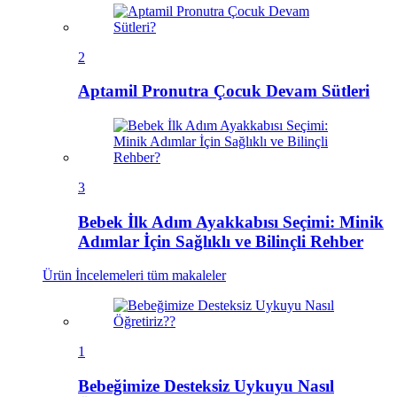
2
Aptamil Pronutra Çocuk Devam Sütleri
3
Bebek İlk Adım Ayakkabısı Seçimi: Minik
Adımlar İçin Sağlıklı ve Bilinçli Rehber
Ürün İncelemeleri
tüm makaleler
1
Bebeğimize Desteksiz Uykuyu Nasıl