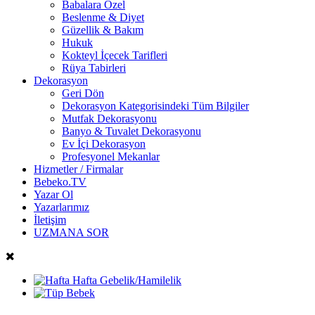
Babalara Özel
Beslenme & Diyet
Güzellik & Bakım
Hukuk
Kokteyl İçecek Tarifleri
Rüya Tabirleri
Dekorasyon
Geri Dön
Dekorasyon Kategorisindeki Tüm Bilgiler
Mutfak Dekorasyonu
Banyo & Tuvalet Dekorasyonu
Ev İçi Dekorasyon
Profesyonel Mekanlar
Hizmetler / Firmalar
Bebeko.TV
Yazar Ol
Yazarlarımız
İletişim
UZMANA SOR