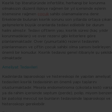
Kısırlık tıp literatüründe infertilite, herhangi bir korunma
olmaksızın düzenli ilişkiye rağmen bir yıl içerisinde eşlerin
istemesine rağmen
çocuk
sahibi olamamalarına denir.
Erkeklerde bulunan kısırlık sorunu son yıllarda ortaya çıkan
gelişmelerle büyük oranlarda tedavi edilebilir bir durum
halini almıştır. Tedavi çiftlerin yaşı, kısırlık süresi (kaç yıldır
korunmadıkları) ve over rezervi gibi kriterlere göre
planlanmaktadır. Over (yumurtalık) rezervi tedavinin
planlanmasını ve çiftin çocuk sahibi olma şansını belirleyen
önemli bir konudur. Kısırlık tedavisi genel itibariyle şu şekild
olmaktadır.
Ameliyat Tedavileri
Kadınlarda laparoskopi ve histereskopi ile yapılan ameliyat
tedavileri kısırlık tedavisinin en önemli yapı taşlarını
oluşturmaktadır. Mesela endometrioma (çikolata kisti) vars
ya da rahim içerisinde septum (perde), polip, miyom benzer
bir patoloji mevcut ise bunların tedavisinde laparoskopi ve
histeroskopi gerekebilir.