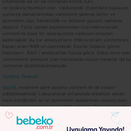
Erkeklerde ise en sık rastlanan kısırlık türü
ve
tedavisi
mümkün olan varikoseldir. Ergenlikte başlayan
yumurta damarlarındaki varisleşme giderek ilerler ve
spermlerin sayı, hareketlilik ve dölleme gücünü zamanla
düşürür. Fazla zaman kaybetmeden özel mikrocerrahi
yöntemi ile basit bir operasyonla varikosel ortadan
kaldırılabilir. Bu tür ameliyatların (Mikrocerrahi yönteminin)
başarı oranı %99 un üzerindedir. Kısırlık tedavisi gören
hastaların %80’ i ameliyattan fayda görür. Daha önce eski
yöntemlerle ameliyat olan hastalarda oluşan hasarlar da b
yöntemle düzeltilebilmektedir.
Aşılama Tedavisi
Kısırlık
, nedenine göre aşılama yöntemi ile de tedavi
edilebilmektedir. Laboratuvar ortamında erkekten alınan
meni içeriğinden en iyi spermlerin ayıklanması sonucu bazı
kimyasal maddeler ile hareketlilik arttırılır. Diğer bir tarafta
kadının yumurta kalitesi ve oranı arttırılır. Anesteziye ihtiya
olmadan erkeğin spermi bir çeşit enjektörle kadının rahmine
bırakılır ve spermlerin yumurtayı döllemesi