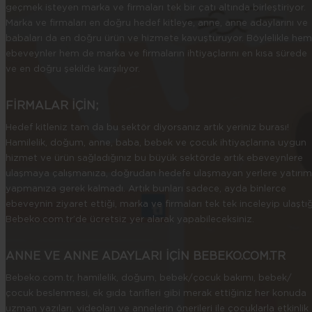
geçmek isteyen marka ve firmaları tek bir çatı altında birleştiriyor.
Marka ve firmaları en doğru hedef kitleye, anne, anne adaylarını ve
babaları da en doğru ürün ve hizmete kavuşturuyor. Böylelikle hem
ebeveynler hem de marka ve firmaların ihtiyaçlarını en kısa sürede
ve en doğru şekilde karşılıyor.
FİRMALAR İÇİN;
Hedef kitleniz tam da bu sektör diyorsanız artık yeriniz burası!
Hamilelik, doğum, anne, baba, bebek ve çocuk ihtiyaçlarına uygun
hizmet ve ürün sağladığınız bu büyük sektörde artık ebeveynlere
ulaşmaya çalışmanıza, doğrudan hedefe ulaşmayan yerlere yatırım
yapmanıza gerek kalmadı. Artık bunları sadece, ayda binlerce
ebeveynin ziyaret ettiği, marka ve firmaları tek tek inceleyip ulaştığ
Bebeko.com.tr’de ücretsiz yer alarak yapabileceksiniz.
ANNE VE ANNE ADAYLARI İÇİN BEBEKO.COM.TR
Bebeko.com.tr, hamilelik, doğum, bebek/çocuk bakımı, bebek/
çocuk beslenmesi, ek gıda tarifleri gibi merak ettiğiniz her konuda
uzman yazıları, videoları ve annelerin önerileri ile çocuklarla etkinlik