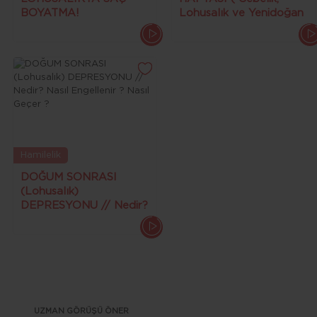
BOYATMA!
Lohusalık ve Yenidoğan
(Hiperaktivite, Kanser,
Bebek Bakımı )
Öngörülemeyen
Sorunlar...)
Hamilelik
DOĞUM SONRASI
(Lohusalık)
DEPRESYONU // Nedir?
Nasıl Engellenir ? Nasıl
Geçer ?
UZMAN GÖRÜŞÜ ÖNER