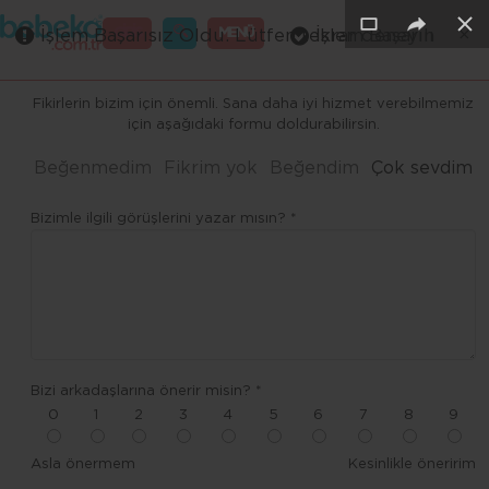
×
×
×
×
×
×
GİRİŞ
MENÜ
İşlem Başarısız Oldu. Lütfen tekrar deneyin
İşlem Başarılı
Merhaba ,
Fikirlerin bizim için önemli. Sana daha iyi hizmet verebilmemiz
için aşağıdaki formu doldurabilirsin.
Beğenmedim
Fikrim yok
Beğendim
Çok sevdim
Bizimle ilgili görüşlerini yazar mısın? *
Bizi arkadaşlarına önerir misin? *
0
1
2
3
4
5
6
7
8
9
Asla önermem
Kesinlikle öneririm