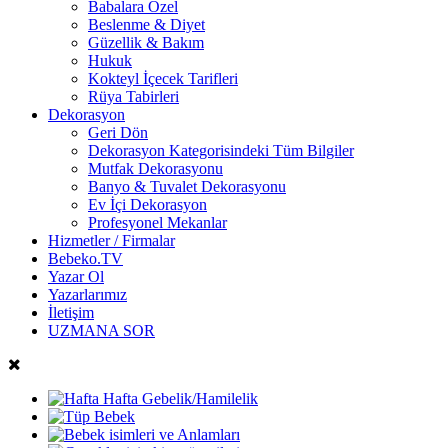
Babalara Özel
Beslenme & Diyet
Güzellik & Bakım
Hukuk
Kokteyl İçecek Tarifleri
Rüya Tabirleri
Dekorasyon
Geri Dön
Dekorasyon Kategorisindeki Tüm Bilgiler
Mutfak Dekorasyonu
Banyo & Tuvalet Dekorasyonu
Ev İçi Dekorasyon
Profesyonel Mekanlar
Hizmetler / Firmalar
Bebeko.TV
Yazar Ol
Yazarlarımız
İletişim
UZMANA SOR