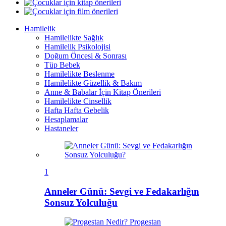
Hamilelik
Hamilelikte Sağlık
Hamilelik Psikolojisi
Doğum Öncesi & Sonrası
Tüp Bebek
Hamilelikte Beslenme
Hamilelikte Güzellik & Bakım
Anne & Babalar İçin Kitap Önerileri
Hamilelikte Cinsellik
Hafta Hafta Gebelik
Hesaplamalar
Hastaneler
1
Anneler Günü: Sevgi ve Fedakarlığın
Sonsuz Yolculuğu