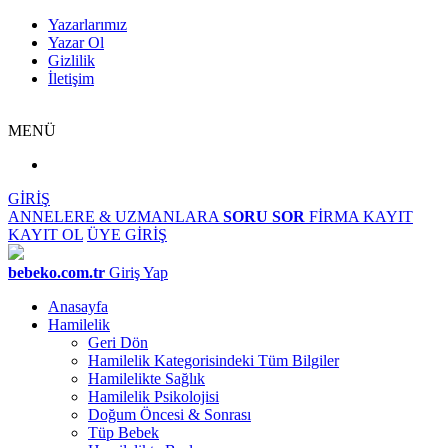
Yazarlarımız
Yazar Ol
Gizlilik
İletişim
MENÜ
GİRİŞ
ANNELERE & UZMANLARA
SORU SOR
FİRMA KAYIT
KAYIT OL
ÜYE GİRİŞ
bebeko.com.tr
Giriş Yap
Anasayfa
Hamilelik
Geri Dön
Hamilelik Kategorisindeki Tüm Bilgiler
Hamilelikte Sağlık
Hamilelik Psikolojisi
Doğum Öncesi & Sonrası
Tüp Bebek