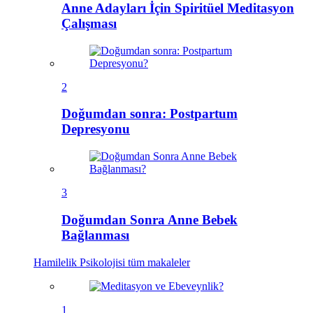
Anne Adayları İçin Spiritüel Meditasyon
Çalışması
2
Doğumdan sonra: Postpartum
Depresyonu
3
Doğumdan Sonra Anne Bebek
Bağlanması
Hamilelik Psikolojisi
tüm makaleler
1