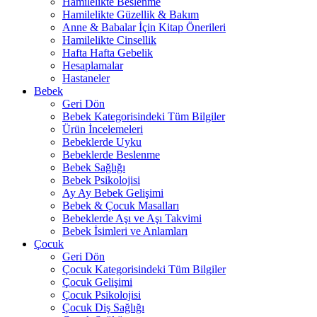
Hamilelikte Beslenme
Hamilelikte Güzellik & Bakım
Anne & Babalar İçin Kitap Önerileri
Hamilelikte Cinsellik
Hafta Hafta Gebelik
Hesaplamalar
Hastaneler
Bebek
Geri Dön
Bebek Kategorisindeki Tüm Bilgiler
Ürün İncelemeleri
Bebeklerde Uyku
Bebeklerde Beslenme
Bebek Sağlığı
Bebek Psikolojisi
Ay Ay Bebek Gelişimi
Bebek & Çocuk Masalları
Bebeklerde Aşı ve Aşı Takvimi
Bebek İsimleri ve Anlamları
Çocuk
Geri Dön
Çocuk Kategorisindeki Tüm Bilgiler
Çocuk Gelişimi
Çocuk Psikolojisi
Çocuk Diş Sağlığı